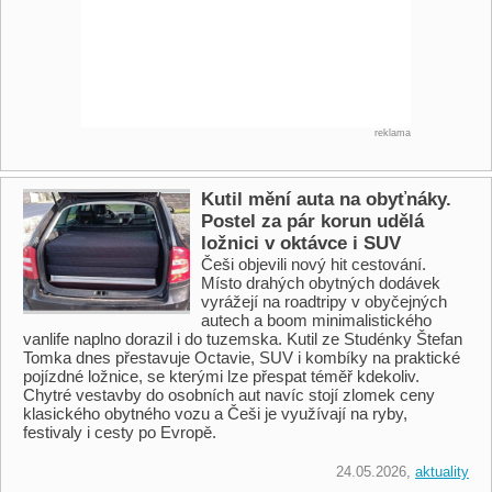
reklama
Kutil mění auta na obyťnáky.
Postel za pár korun udělá
ložnici v oktávce i SUV
Češi objevili nový hit cestování.
Místo drahých obytných dodávek
vyrážejí na roadtripy v obyčejných
autech a boom minimalistického
vanlife naplno dorazil i do tuzemska. Kutil ze Studénky Štefan
Tomka dnes přestavuje Octavie, SUV i kombíky na praktické
pojízdné ložnice, se kterými lze přespat téměř kdekoliv.
Chytré vestavby do osobních aut navíc stojí zlomek ceny
klasického obytného vozu a Češi je využívají na ryby,
festivaly i cesty po Evropě.
24.05.2026,
aktuality