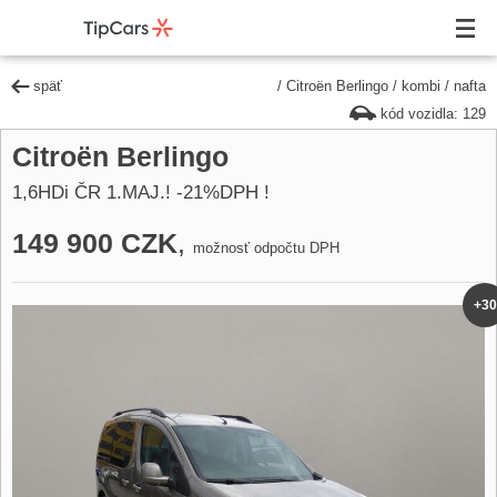
späť
/
Citroën Berlingo
/
kombi
/
nafta
kód vozidla: 129
Citroën Berlingo
1,6HDi ČR 1.MAJ.! -21%DPH !
149 900 CZK
,
možnosť odpočtu DPH
+30