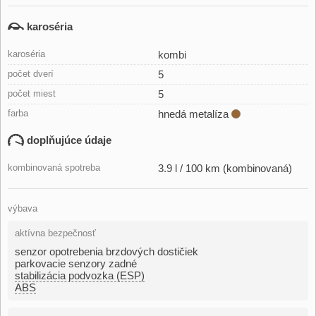
karoséria
karoséria
kombi
počet dverí
5
počet miest
5
farba
hnedá metalíza
doplňujúce údaje
kombinovaná spotreba
3.9 l / 100 km (kombinovaná)
výbava
aktívna bezpečnosť
senzor opotrebenia brzdových dostičiek
parkovacie senzory zadné
stabilizácia podvozka (ESP)
ABS