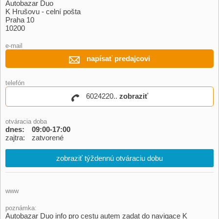
Autobazar Duo
K Hrušovu - celní pošta
Praha 10
10200
e-mail
napísať predajcovi
telefón
6024220..
zobraziť
otváracia doba
dnes:
09:00-17:00
zajtra:
zatvorené
zobraziť týždennú otváraciu dobu
www
poznámka:
Autobazar Duo info pro cestu autem zadat do navigace K