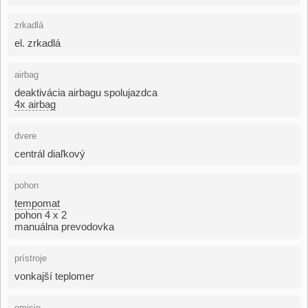
zrkadlá
el. zrkadlá
airbag
deaktivácia airbagu spolujazdca
4x airbag
dvere
centrál diaľkový
pohon
tempomat
pohon 4 x 2
manuálna prevodovka
prístroje
vonkajší teplomer
emisie