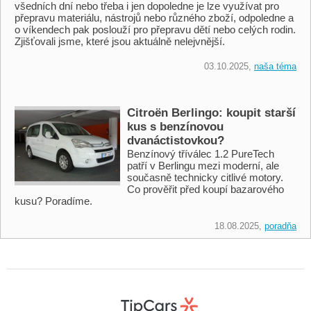
všedních dní nebo třeba i jen dopoledne je lze využívat pro
přepravu materiálu, nástrojů nebo různého zboží, odpoledne a
o víkendech pak poslouží pro přepravu dětí nebo celých rodin.
Zjišťovali jsme, které jsou aktuálně nelejvnější.
03.10.2025,
naša téma
Citroën Berlingo: koupit starší
kus s benzínovou
dvanáctistovkou?
Benzínový tříválec 1.2 PureTech
patří v Berlingu mezi moderní, ale
současně technicky citlivé motory.
Co prověřit před koupí bazarového
kusu? Poradíme.
18.08.2025,
poradňa