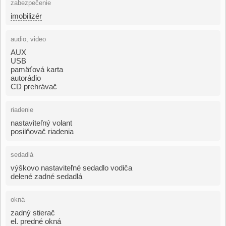
zabezpečenie
imobilizér
audio, video
AUX
USB
pamäťová karta
autorádio
CD prehrávač
riadenie
nastaviteľný volant
posilňovač riadenia
sedadlá
výškovo nastaviteľné sedadlo vodiča
delené zadné sedadlá
okná
zadný stierač
el. predné okná