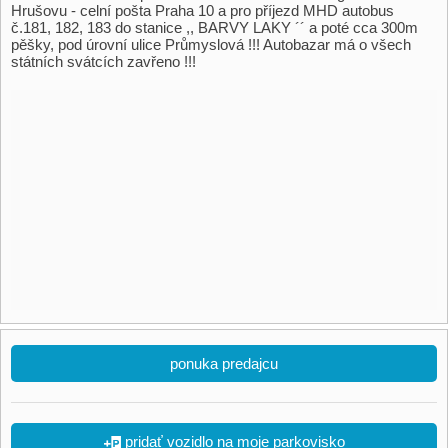
Hrušovu - celní pošta Praha 10 a pro příjezd MHD autobus
č.181, 182, 183 do stanice ,, BARVY LAKY ´´ a poté cca 300m
pěšky, pod úrovní ulice Průmyslová !!! Autobazar má o všech
státních svátcích zavřeno !!!
ponuka predajcu
pridať vozidlo na moje parkovisko