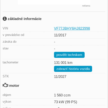
reklama
základné informácie
VF77JBHY6HJ823998
VIN
v prevádzke od
11/2017
záruka do
-
stav
-
prověřit technikem
tachometer
131 001 km
zobraziť históriu vozidla
STK
11/2027
motor
objem
1 560 ccm
výkon
73 kW (99 PS)