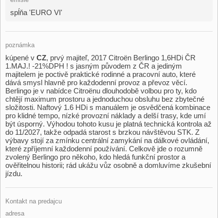
spĺňa 'EURO VI'
poznámka
kúpené v
CZ
,​ prvý majiteľ,​ 2017 Citroën Berlingo 1,​6HDi ČR
1.MAJ.! ​-21%DPH ! s jasným původem z ČR a jediným
majitelem je poctivě praktické rodinné a pracovní auto,​ které
dává smysl hlavně pro každodenní provoz a převoz věcí.
Berlingo je v nabídce Citroënu dlouhodobě volbou pro ty,​ kdo
chtějí maximum prostoru a jednoduchou obsluhu bez zbytečné
složitosti. Naftový 1.6 HDi s manuálem je osvědčená kombinace
pro klidné tempo,​ nízké provozní náklady a delší trasy,​ kde umí
být úsporný. Výhodou tohoto kusu je platná technická kontrola až
do 11/2027,​ takže odpadá starost s brzkou návštěvou STK. Z
výbavy stojí za zmínku centrální zamykání na dálkové ovládání,​
které zpříjemní každodenní používání. Celkově jde o rozumně
zvolený Berlingo pro někoho,​ kdo hledá funkční prostor a
ověřitelnou historii;​ rád ukážu vůz osobně a domluvíme zkušební
jízdu.
Kontakt na predajcu
adresa