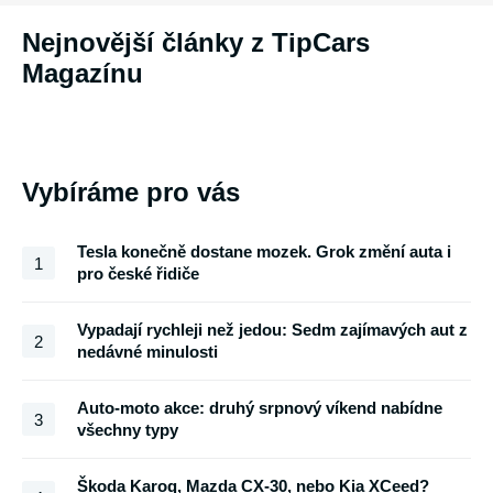
Nejnovější články z TipCars
Magazínu
Vybíráme pro vás
Tesla konečně dostane mozek. Grok změní auta i
1
pro české řidiče
Vypadají rychleji než jedou: Sedm zajímavých aut z
2
nedávné minulosti
Auto-moto akce: druhý srpnový víkend nabídne
3
všechny typy
Škoda Karoq, Mazda CX-30, nebo Kia XCeed?