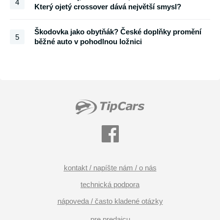
4
Který ojetý crossover dává největší smysl?
Škodovka jako obytňák? České doplňky promění
5
běžné auto v pohodlnou ložnici
kontakt / napíšte nám / o nás
technická podpora
nápoveda / často kladené otázky
pre predajcu