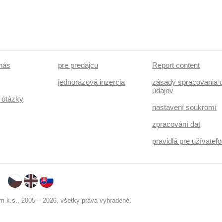
 nás
pre predajcu
Report content
jednorázová inzercia
zásady spracovania 
údajov
 otázky
nastavení soukromí
zpracování dat
pravidlá pre užívate
 k.s., 2005 – 2026, všetky práva vyhradené.