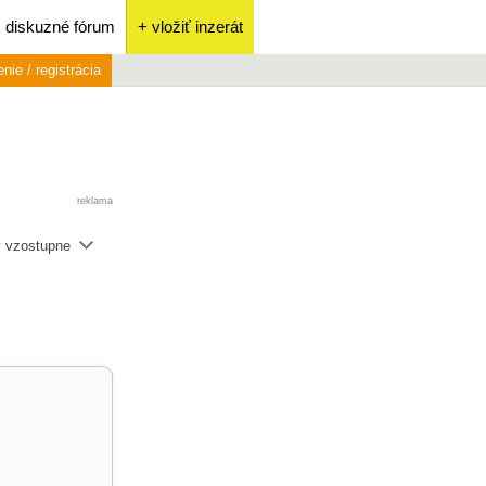
diskuzné fórum
+ vložiť inzerát
enie / registrácia
reklama
y vzostupne