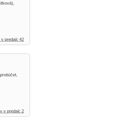
itková),
 v predaji: 42
protiúčet,
v v predaji: 2