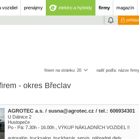
 vozidiel
prenájmy
elektro a hybridy
firmy
magazín
prihlás
firiem na stránku:
20
radiť podľa:
názov firm
irem - okres Břeclav
AGROTEC a.s. / susna@agrotec.cz / tel.: 606934301
U Dálnice 2
Hustopeče
Po - Pá: 7.30h - 16.00h , VÝKUP NÁKLADNÍCH VOZIDEL !!
autosalón, trucksalon, truckbazár, servis, náhradné diely