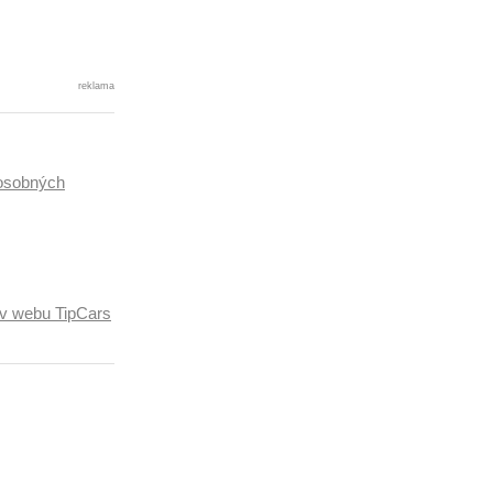
reklama
osobných
ľov webu TipCars