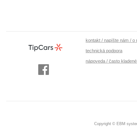
kontakt / napíšte nám / o
technická podpora
nápoveda / často kladené
Copyright © EBM system