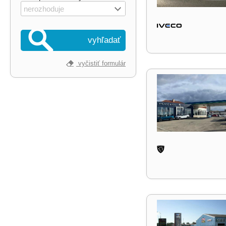
nerozhoduje
vyhľadať
vyčistiť formulár