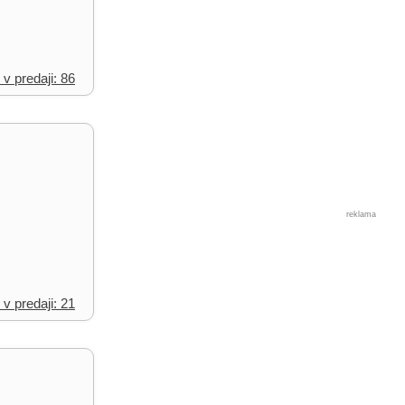
 v predaji: 86
reklama
 v predaji: 21