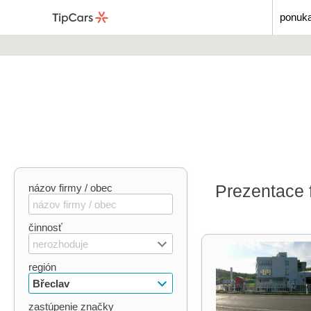
ponuka
Prezentace f
názov firmy / obec
činnosť
nerozhoduje
región
Břeclav
zastúpenie značky