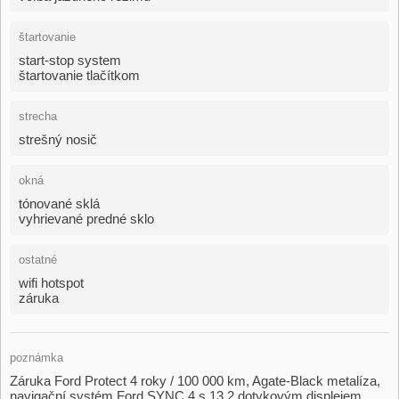
štartovanie
start-stop system
štartovanie tlačítkom
strecha
strešný nosič
okná
tónované sklá
vyhrievané predné sklo
ostatné
wifi hotspot
záruka
poznámka
Záruka Ford Protect 4 roky / 100 000 km,​ Agate​-Black metalíza,​
navigační systém Ford SYNC 4 s 13,​2 dotykovým displejem,​