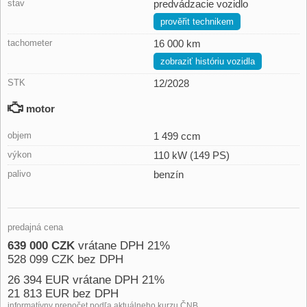
stav
predvádzacie vozidlo
prověřit technikem
tachometer
16 000 km
zobraziť históriu vozidla
STK
12/2028
motor
objem
1 499 ccm
výkon
110 kW (149 PS)
palivo
benzín
predajná cena
639 000 CZK
vrátane DPH 21%
528 099 CZK bez DPH
26 394 EUR vrátane DPH 21%
21 813 EUR bez DPH
informatívny prepočet podľa aktuálneho kurzu ČNB