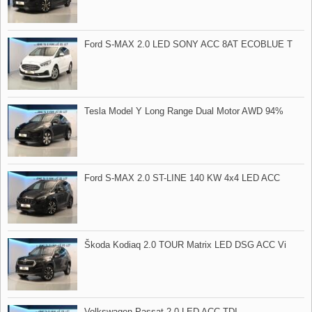
Ford S​-MAX 2.0 LED SONY ACC 8AT ECOBLUE T
Tesla Model Y Long Range Dual Motor AWD 94%
Ford S​-MAX 2.0 ST​-LINE 140 KW 4x4 LED ACC
Škoda Kodiaq 2.0 TOUR Matrix LED DSG ACC Vi
Volkswagen Passat 2.0 LED ACC TDI