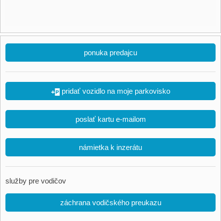
ponuka predajcu
pridať vozidlo na moje parkovisko
poslať kartu e-mailom
námietka k inzerátu
služby pre vodičov
záchrana vodičského preukazu