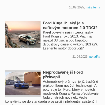
18.09.2025,
naša téma
Ford Kuga II: jaký je s
naftovým motorem 2.0 TDCi?
Karel objevil v naší inzerci hezký
Ford Kuga z roku 2013. Vůz má
nájezd 93 tisíc a pod kapotou
dvoulitrový diesel o výkonu 103 kW.
Lze tento motor doporučit?
21.04.2025,
poradňa
Nejprodávanější Ford
překvapil
Automobilový průmysl je již tradičně
průkopníkem nových technologií. A
potvrzuje to i Ford, který v nových
modelech Kuga a Puma představuje
řadu chytrých novinek. Vedle
konektivity se do standardu prosazují i inteligentní asistenční