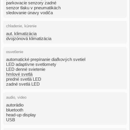
parkovacie senzory zadné
senzor tlaku v pneumatikách
sledovanie únavy vodiča
chladenie, kúrenie
aut. klimatizácia
dvojzónová klimatizácia
osvetlenie
automatické prepínanie diaľkových svetiel
LED adaptívne svetlomety
LED denné svietenie
hmlové svetlá
predné svetlá LED
zadné svetlá LED
audio, video
autorádio
bluetooth
head-up display
USB