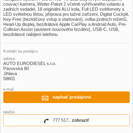
couvací kamera,​ Winter​-Paket 2 včetně vyhřívaného volantu a
zadních sedadel,​ 18 originální ALU kola,​ Full LED světlomety s
LED světelnou lištou,​ příprava pro tažné zařízení,​ Digital Cockpit,​
Key​-Free (bezklíčový vstup a startování),​ volba jízdních režimů,​
Head​-Up displej,​ bezdrátové Apple CarPlay a Android Auto,​ Pre​-
Collision Assist (asistent nouzového brzdění),​ USB​-C,​ USB,​
bezdrátové nabíjení telefonu
Kontakt na predajcu
adresa
AUTO EURODIESEL s.r.o.
Pávovská 80
Jihlava
58601
e-mail
napísať predajcovi
telefón
777 517..
zobraziť