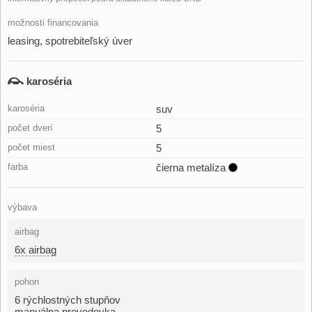
možnosti financovania
leasing, spotrebiteľský úver
karoséria
karoséria
suv
počet dverí
5
počet miest
5
farba
čierna metalíza
výbava
airbag
6x airbag
pohon
6 rýchlostných stupňov
manuálna prevodovka