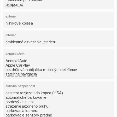
tempomat
exteriér
hliníkové kolesá
interiér
ambientné osvetlenie interiéru
komunikácia
Android Auto
Apple CarPlay
bezdrôtová nabíjačka mobilných telefónov
satelitná navigácia
aktívna bezpečnosť
asistent rozjazdu do kopca (HSA)
automatické parkovanie
brzdový asistent
stráženie jazdného pruhu
parkovacia kamera
parkovacie senzory predné