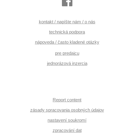
kontakt / napíšte nám / o nás
technická podpora
nápoveda / často kladené otázky
pre predajcu
jednorázová inzercia
Report content
zásady spracovania osobných údajov
nastavení soukromí
zpracování dat