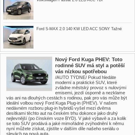
Ford S​-MAX 2.0 140 KW LED ACC SONY Tažné
Nový Ford Kuga PHEV: Toto
rodinné SUV má styl a potěší
vás nízkou spotřebou
/AUTO TÝDNE/ Pokud hledáte
moderní a praktické SUV, které
zvládne městský provoz s nulovými
emisemi, jezdí úsporně a nezklame
vás ani na dlouhých cestách s rodinou, pak pro vás může být
ideální volbou nový Ford Kuga Plug-in (PHEV). V našem
nedávném rozboru plug-in hybridů vyšel mezi dvěma
desítkami těchto aut na českém trhu dokonce jako druhý
nejlevnější (po čínském voze BYD). V jaké výbavě a za kolik
se toto SUV prodává a jaké mimořádné zvýhodnění k němu
nyní můžete získat, zjistíte v dalším díle našeho seriálu o
slevách na nová auta.