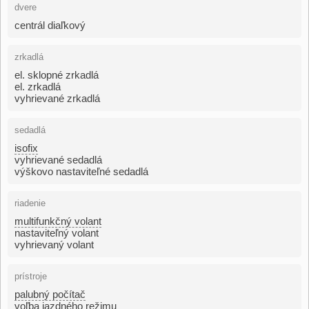
dvere
centrál diaľkový
zrkadlá
el. sklopné zrkadlá
el. zrkadlá
vyhrievané zrkadlá
sedadlá
isofix
vyhrievané sedadlá
výškovo nastaviteľné sedadlá
riadenie
multifunkčný volant
nastaviteľný volant
vyhrievaný volant
prístroje
palubný počítač
voľba jazdného režimu