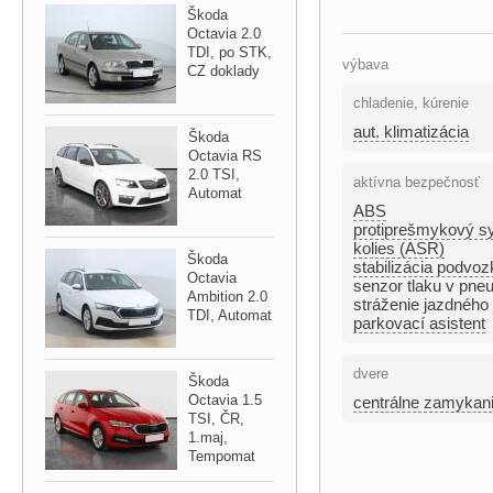
Škoda
Octavia 2.0
TDI,​ po STK,​
výbava
CZ doklady
chladenie, kúrenie
aut. klimatizácia
Škoda
Octavia RS
2.0 TSI,​
aktívna bezpečnosť
Automat
ABS
protiprešmykový s
kolies (ASR)
Škoda
stabilizácia podvo
Octavia
senzor tlaku v pne
Ambition 2.0
stráženie jazdného
TDI,​ Automat
parkovací asistent
dvere
Škoda
Octavia 1.5
centrálne zamykan
TSI,​ ČR,​
1.maj,​
Tempomat