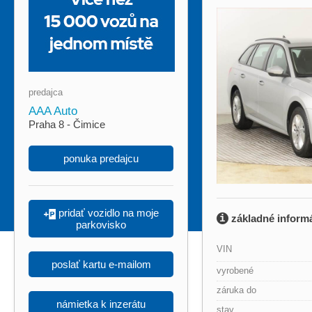
predajca
AAA Auto
Praha 8 - Čimice
ponuka predajcu
pridať vozidlo na moje
základné inform
parkovisko
VIN
poslať kartu e-mailom
vyrobené
záruka do
námietka k inzerátu
stav