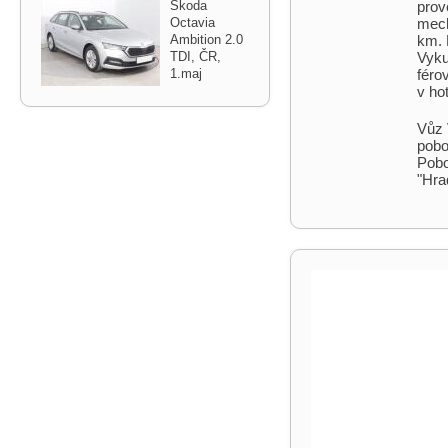
Škoda
prov
Octavia
mech
Ambition 2.0
km. 
TDI,​ ČR,​
Vyku
1.maj
féro
v ho
Vůz 
pobo
Pobo
"Hra