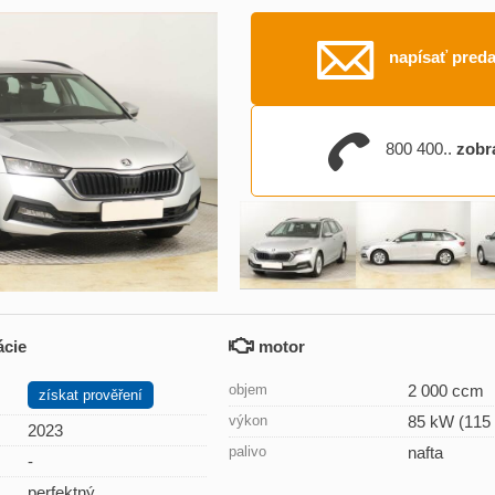
napísať preda
800 400..
zobr
ácie
motor
objem
2 000 ccm
získat prověření
výkon
85 kW (115
2023
palivo
nafta
-
perfektný