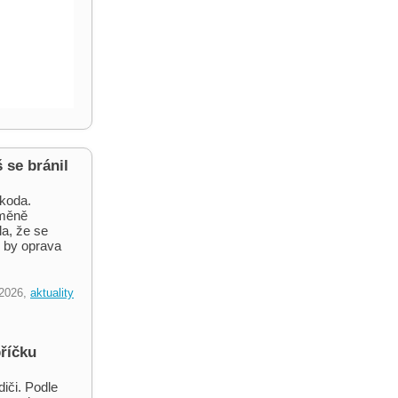
 se bránil
škoda.
ýměně
la, že se
k by oprava
.2026,
aktuality
bříčku
diči. Podle