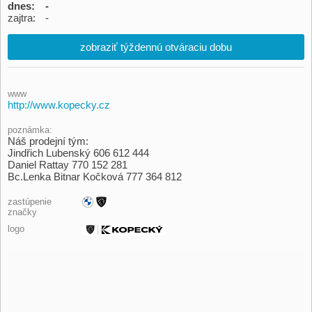
dnes:
-
zajtra:
-
zobraziť týždennú otváraciu dobu
www
http://www.kopecky.cz
poznámka:
Náš prodejní tým:
Jindřich Lubenský 606 612 444
Daniel Rattay 770 152 281
Bc.Lenka Bitnar Kočková 777 364 812
zastúpenie
značky
logo