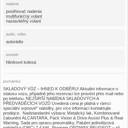
riadenie
posilňovač riadenia
multifunkčný volant
nastaviteľný volant
audio, video
autorádio
exteriér
hliníkové kolesá
poznámka
SKLADOVÝ VŮZ – IHNED K ODBĚRU! Aktuální informace o
statusu vozu,​ případně jeho rezervaci lze provést přes mail nebo
po telefonu. NEJŠIRŠÍ NABÍDKA SKLADOVÝCH A
PŘEDVÁDĚCÍCH VOZŮ Uvedená cena je platná v rámci
speciální srpnové​* nabídky,​ pro více informací kontaktujte
prodejce. Nadstandardní výbava: Metalický lak,​ Kombinované
čalounění ALCANTARA,​ Pack Vision &​ Drive Assist Plus &​ Rear
Warning,​ Sada pro opravu pneumatiky,​ Palubní jednofázová
nabíječka (OBC) 7,​4 kW. Program OPTIWAY PEUGEOT – až