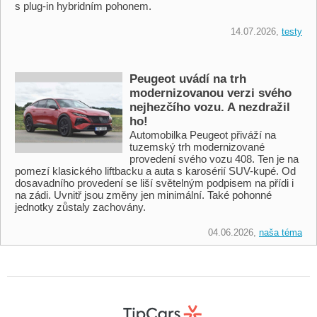
s plug-in hybridním pohonem.
14.07.2026,
testy
Peugeot uvádí na trh
modernizovanou verzi svého
nejhezčího vozu. A nezdražil
ho!
Automobilka Peugeot přiváží na
tuzemský trh modernizované
provedení svého vozu 408. Ten je na
pomezí klasického liftbacku a auta s karosérií SUV-kupé. Od
dosavadního provedení se liší světelným podpisem na přídi i
na zádi. Uvnitř jsou změny jen minimální. Také pohonné
jednotky zůstaly zachovány.
04.06.2026,
naša téma