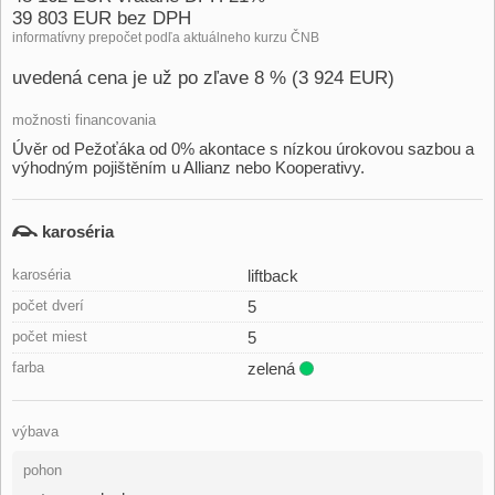
39 803 EUR bez DPH
informatívny prepočet podľa aktuálneho kurzu ČNB
uvedená cena je už po zľave 8 % (3 924 EUR)
možnosti financovania
Úvěr od Pežoťáka od 0% akontace s nízkou úrokovou sazbou a
výhodným pojištěním u Allianz nebo Kooperativy.
karoséria
karoséria
liftback
počet dverí
5
počet miest
5
farba
zelená
výbava
pohon