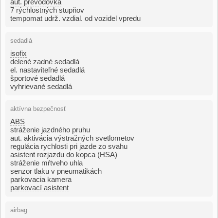
aut. prevodovka
7 rýchlostných stupňov
tempomat udrž. vzdial. od vozidel vpredu
sedadlá
isofix
delené zadné sedadlá
el. nastaviteľné sedadlá
športové sedadlá
vyhrievané sedadlá
aktívna bezpečnosť
ABS
stráženie jazdného pruhu
aut. aktivácia výstražných svetlometov
regulácia rychlosti pri jazde zo svahu
asistent rozjazdu do kopca (HSA)
stráženie mŕtveho uhla
senzor tlaku v pneumatikách
parkovacia kamera
parkovací asistent
airbag