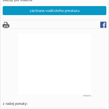
záchrana vodičského preukazu
reklama
z našej ponuky: