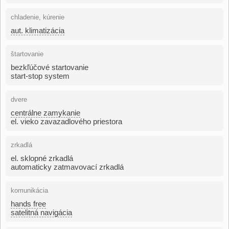
chladenie, kúrenie
aut. klimatizácia
štartovanie
bezkľúčové startovanie
start-stop system
dvere
centrálne zamykanie
el. vieko zavazadlového priestora
zrkadlá
el. sklopné zrkadlá
automaticky zatmavovací zrkadlá
komunikácia
hands free
satelitná navigácia