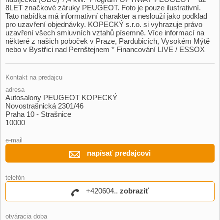
8LET značkové záruky PEUGEOT. Foto je pouze ilustrativní.
Tato nabídka má informativní charakter a neslouží jako podklad
pro uzavření objednávky. KOPECKÝ s.r.o. si vyhrazuje právo
uzavření všech smluvních vztahů písemně. Více informací na
některé z našich poboček v Praze,​ Pardubicích,​ Vysokém Mýtě
nebo v Bystřici nad Pernštejnem ​* Financování LIVE / ESSOX
Kontakt na predajcu
adresa
Autosalony PEUGEOT KOPECKÝ
Novostrašnická 2301/46
Praha 10 - Strašnice
10000
e-mail
napísať predajcovi
telefón
+420604..
zobraziť
otváracia doba