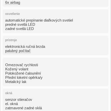
6x airbag
osvetlenie
automatické prepínanie diaľkových svetiel
predné svetlá LED
zadné svetlá LED
prístroje
elektronická ručná brzda
palubný počítač
Omezovač rychlosti
Kožený volant
Polokožené čalounění
Přední loketní opěrka/y
Metalický lak
okná
senzor stieračov
el. okná
zatmavené zadné sklá