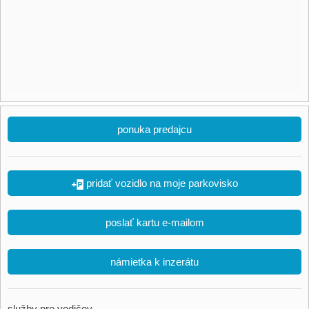
ponuka predajcu
pridať vozidlo na moje parkovisko
poslať kartu e-mailom
námietka k inzerátu
služby pre vodičov