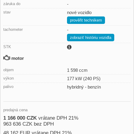
záruka do
-
stav
nové vozidlo
prověřit technikem
tachometer
-
zobraziť históriu vozidla
STK
motor
objem
1 598 ccm
výkon
177 kW (240 PS)
palivo
hybridný - benzín
predajná cena
1 166 000 CZK
vrátane DPH 21%
963 636 CZK bez DPH
48 162 EUR vrátane DPH 21%