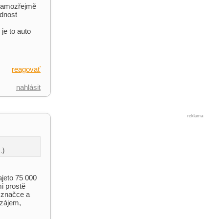
 samozřejmě
ednost
je to auto
reagovať
nahlásit
reklama
.)
jeto 75 000
i prostě
o značce a
 zájem,