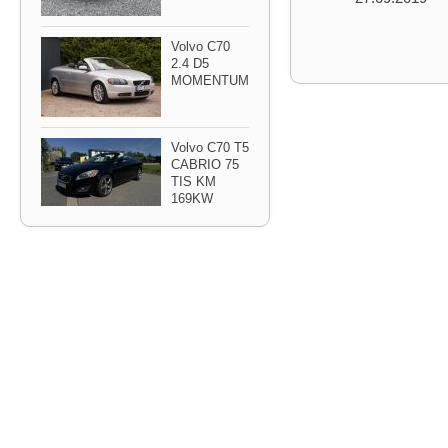
Volvo C70
2.4 D5
MOMENTUM
Volvo C70 T5
CABRIO 75
TIS KM
169KW