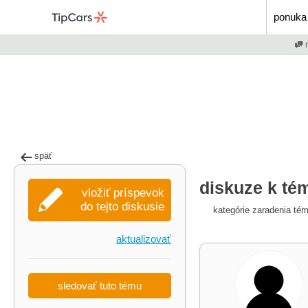
ponuka 
m
späť
diskuze k tém
vložiť príspevok
do tejto diskusie
kategórie zaradenia té
aktualizovať
sledovať tuto tému