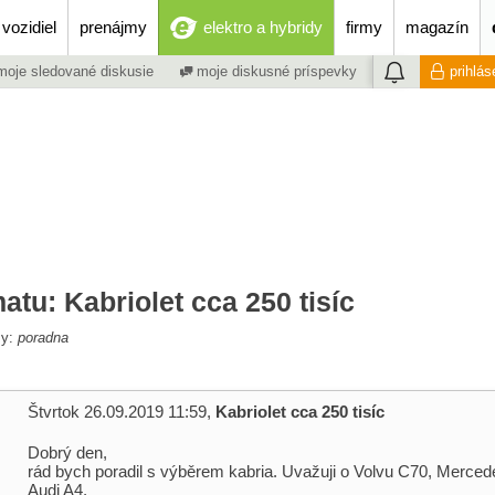
vozidiel
prenájmy
elektro a hybridy
firmy
magazín
oje sledované diskusie
moje diskusné príspevky
prihlás
atu: Kabriolet cca 250 tisíc
my:
poradna
Štvrtok 26.09.2019 11:59,
Kabriolet cca 250 tisíc
Dobrý den,
rád bych poradil s výběrem kabria. Uvažuji o Volvu C70, Merce
Audi A4.