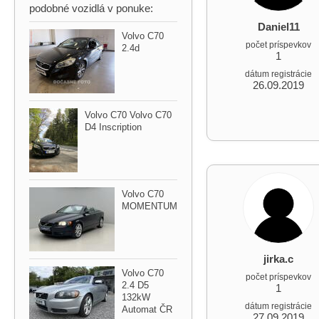
podobné vozidlá v ponuke:
Daniel11
Volvo C70
počet príspevkov
2.4d
1
dátum registrácie
26.09.2019
Volvo C70 Volvo C70
D4 Inscription
Volvo C70
MOMENTUM
jirka.c
Volvo C70
počet príspevkov
2.4 D5
1
132kW
dátum registrácie
Automat ČR
27.09.2019