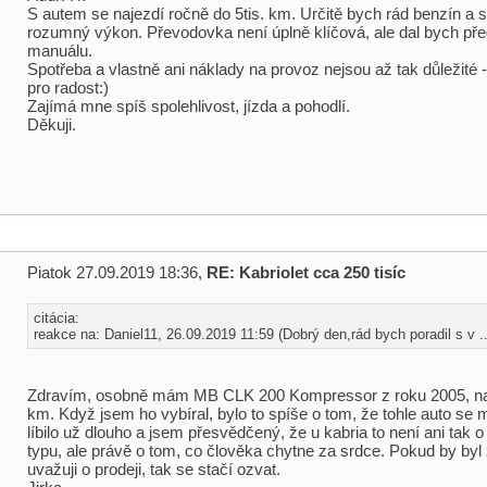
S autem se najezdí ročně do 5tis. km. Určitě bych rád benzín a
rozumný výkon. Převodovka není úplně klíčová, ale dal bych př
manuálu.
Spotřeba a vlastně ani náklady na provoz nejsou až tak důležité - 
pro radost:)
Zajímá mne spíš spolehlivost, jízda a pohodlí.
Děkuji.
Piatok 27.09.2019 18:36,
RE: Kabriolet cca 250 tisíc
citácia:
reakce na: Daniel11, 26.09.2019 11:59 (Dobrý den,rád bych poradil s v ..
Zdravím, osobně mám MB CLK 200 Kompressor z roku 2005, na
km. Když jsem ho vybíral, bylo to spíše o tom, že tohle auto se m
líbilo už dlouho a jsem přesvědčený, že u kabria to není ani tak 
typu, ale právě o tom, co člověka chytne za srdce. Pokud by byl
uvažuji o prodeji, tak se stačí ozvat.