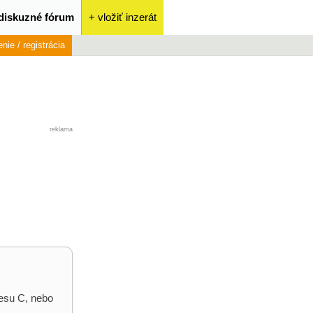
diskuzné fórum
+ vložiť inzerát
enie / registrácia
reklama
desu C, nebo