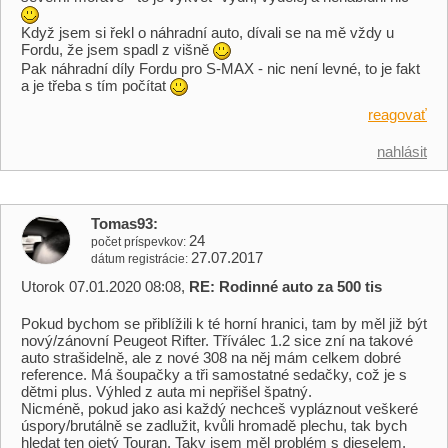
Když jsem si řekl o náhradní auto, dívali se na mě vždy u
Fordu, že jsem spadl z višně
Pak náhradní díly Fordu pro S-MAX - nic není levné, to je fakt
a je třeba s tím počítat
reagovať
nahlásit
Tomas93
24
počet príspevkov
27.07.2017
dátum registrácie
Utorok 07.01.2020 08:08,
RE: Rodinné auto za 500 tis
Pokud bychom se přiblížili k té horní hranici, tam by měl již být
nový/zánovní Peugeot Rifter. Tříválec 1.2 sice zní na takové
auto strašidelně, ale z nové 308 na něj mám celkem dobré
reference. Má šoupačky a tři samostatné sedačky, což je s
dětmi plus. Výhled z auta mi nepřišel špatný.
Nicméně, pokud jako asi každý nechceš vypláznout veškeré
úspory/brutálně se zadlužit, kvůli hromadě plechu, tak bych
hledat ten ojetý Touran. Taky jsem měl problém s dieselem,