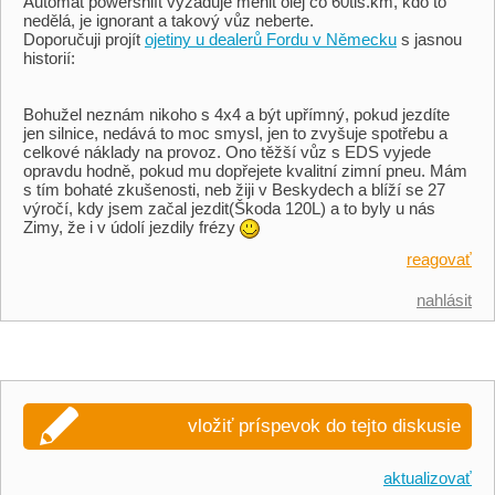
Automat powershift vyžaduje měnit olej co 60tis.km, kdo to
nedělá, je ignorant a takový vůz neberte.
Doporučuji projít
ojetiny u dealerů Fordu v Německu
s jasnou
historií:
Bohužel neznám nikoho s 4x4 a být upřímný, pokud jezdíte
jen silnice, nedává to moc smysl, jen to zvyšuje spotřebu a
celkové náklady na provoz. Ono těžší vůz s EDS vyjede
opravdu hodně, pokud mu dopřejete kvalitní zimní pneu. Mám
s tím bohaté zkušenosti, neb žiji v Beskydech a blíží se 27
výročí, kdy jsem začal jezdit(Škoda 120L) a to byly u nás
Zimy, že i v údolí jezdily frézy
reagovať
nahlásit
vložiť príspevok do tejto diskusie
aktualizovať