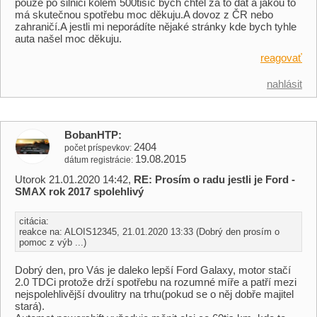
pouze po silnici kolem 500tisíc bych chtěl za to dát a jakou to
má skutečnou spotřebu moc děkuju.A dovoz z ČR nebo
zahraničí.A jestli mi neporádíte nějaké stránky kde bych tyhle
auta našel moc děkuju.
reagovať
nahlásit
BobanHTP
2404
počet príspevkov
19.08.2015
dátum registrácie
Utorok 21.01.2020 14:42,
RE: Prosím o radu jestli je Ford -
SMAX rok 2017 spolehlivý
citácia:
reakce na: ALOIS12345, 21.01.2020 13:33 (Dobrý den prosím o
pomoc z výb ...)
Dobrý den, pro Vás je daleko lepší Ford Galaxy, motor stačí
2.0 TDCi protože drží spotřebu na rozumné míře a patří mezi
nejspolehlivější dvoulitry na trhu(pokud se o něj dobře majitel
stará).