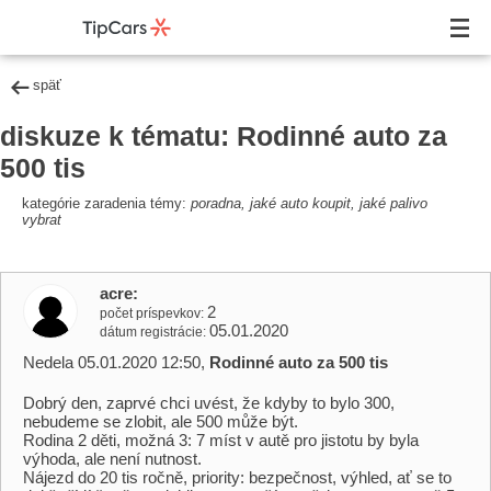
späť
diskuze k tématu: Rodinné auto za
500 tis
kategórie zaradenia témy:
poradna, jaké auto koupit, jaké palivo
vybrat
acre
2
počet príspevkov
05.01.2020
dátum registrácie
Nedela 05.01.2020 12:50,
Rodinné auto za 500 tis
Dobrý den, zaprvé chci uvést, že kdyby to bylo 300,
nebudeme se zlobit, ale 500 může být.
Rodina 2 děti, možná 3: 7 míst v autě pro jistotu by byla
výhoda, ale není nutnost.
Nájezd do 20 tis ročně, priority: bezpečnost, výhled, ať se to