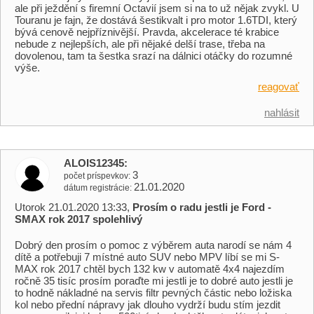
ale při ježdění s firemní Octavií jsem si na to už nějak zvykl. U
Touranu je fajn, že dostává šestikvalt i pro motor 1.6TDI, který
bývá cenově nejpříznivější. Pravda, akcelerace té krabice
nebude z nejlepších, ale při nějaké delší trase, třeba na
dovolenou, tam ta šestka srazí na dálnici otáčky do rozumné
výše.
reagovať
nahlásit
ALOIS12345
3
počet príspevkov
21.01.2020
dátum registrácie
Utorok 21.01.2020 13:33,
Prosím o radu jestli je Ford -
SMAX rok 2017 spolehlivý
Dobrý den prosím o pomoc z výběrem auta narodí se nám 4
dítě a potřebuji 7 místné auto SUV nebo MPV líbí se mi S-
MAX rok 2017 chtěl bych 132 kw v automatě 4x4 najezdím
ročně 35 tisíc prosím poraďte mi jestli je to dobré auto jestli je
to hodně nákladné na servis filtr pevných částic nebo ložiska
kol nebo přední nápravy jak dlouho vydrží budu stím jezdit