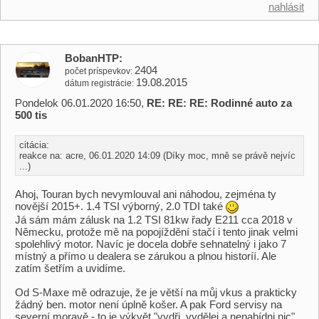
nahlásit
BobanHTP
2404
počet príspevkov
19.08.2015
dátum registrácie
Pondelok 06.01.2020 16:50,
RE: RE: RE: Rodinné auto za
500 tis
citácia:
reakce na: acre, 06.01.2020 14:09 (Díky moc, mně se právě nejvíc
...)
Ahoj, Touran bych nevymlouval ani náhodou, zejména ty
novější 2015+. 1.4 TSI výborný, 2.0 TDI také
Já sám mám zálusk na 1.2 TSI 81kw řady E211 cca 2018 v
Německu, protože mě na popojíždění stačí i tento jinak velmi
spolehlivý motor. Navíc je docela dobře sehnatelný i jako 7
místný a přímo u dealera se zárukou a plnou historíí. Ale
zatím šetřím a uvidíme.
Od S-Maxe mě odrazuje, že je větší na můj vkus a prakticky
žádný ben. motor není úplně košer. A pak Ford servisy na
severní moravě - to je výkvět "vydři, vydělej a nenabídni nic"