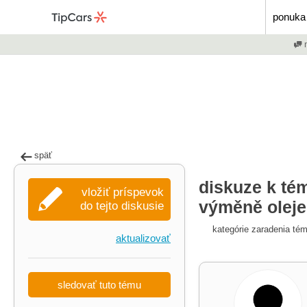
ponuka 
m
späť
diskuze k té
vložiť príspevok
výměně oleje
do tejto diskusie
kategórie zaradenia té
aktualizovať
sledovať tuto tému