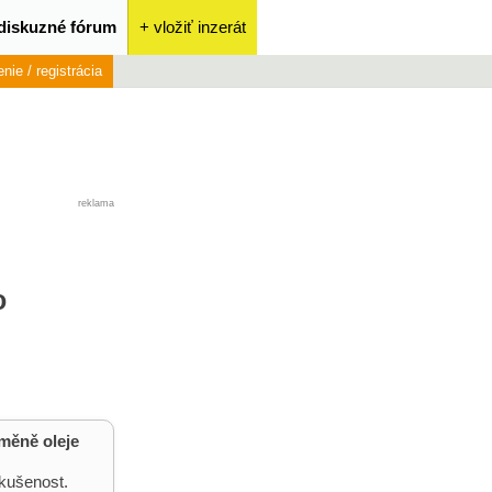
diskuzné fórum
+ vložiť inzerát
enie / registrácia
reklama
o
měně oleje
zkušenost.