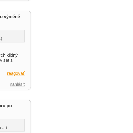
po výměně
.)
ych klidný
viset s
reagovať
nahlásit
oru po
...)