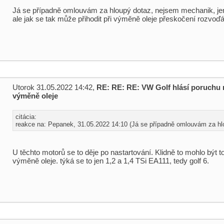
Já se případně omlouvám za hloupý dotaz, nejsem mechanik, jen
ale jak se tak může přihodit při výměně oleje přeskočení rozvoď
Utorok 31.05.2022 14:42,
RE: RE: RE: VW Golf hlásí poruchu
výměně oleje
citácia:
reakce na: Pepanek, 31.05.2022 14:10 (Já se případně omlouvám za hlo 
U těchto motorů se to děje po nastartování. Klidně to mohlo být t
výměně oleje. týká se to jen 1,2 a 1,4 TSi EA111, tedy golf 6.