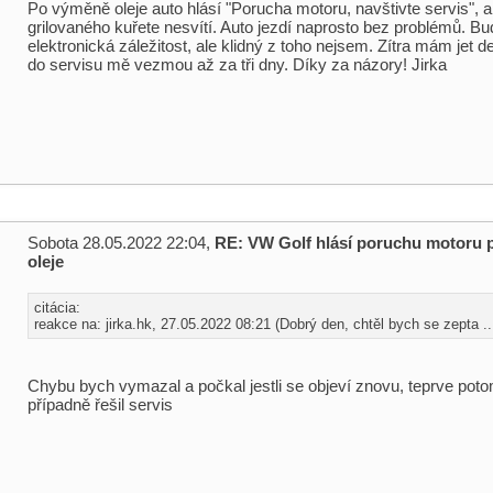
Po výměně oleje auto hlásí "Porucha motoru, navštivte servis", a
grilovaného kuřete nesvítí. Auto jezdí naprosto bez problémů. Bu
elektronická záležitost, ale klidný z toho nejsem. Zítra mám jet de
do servisu mě vezmou až za tři dny. Díky za názory! Jirka
Sobota 28.05.2022 22:04,
RE: VW Golf hlásí poruchu motoru
oleje
citácia:
reakce na: jirka.hk, 27.05.2022 08:21 (Dobrý den, chtěl bych se zepta ..
Chybu bych vymazal a počkal jestli se objeví znovu, teprve pot
případně řešil servis