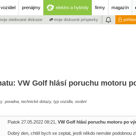
vozidiel
prenájmy
elektro a hybridy
firmy
magazín
oje sledované diskusie
moje diskusné príspevky
prihlás
matu: VW Golf hlásí poruchu motoru p
my:
poradna, technické dotazy, typ vozidla, osobní
Piatok 27.05.2022 08:21,
VW Golf hlásí poruchu motoru po vý
Dobrý den, chtěl bych se zeptat, jestli někdo nemáte podobnou 