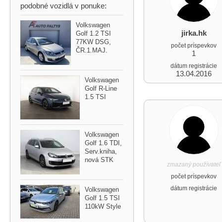
podobné vozidlá v ponuke:
Volkswagen
jirka.hk
Golf 1.2 TSI
77KW DSG,​
počet príspevkov
ČR.1.MAJ.
1
dátum registrácie
13.04.2016
Volkswagen
Golf R​-Line
1.5 TSI
Volkswagen
Golf 1.6 TDI,​
Serv.kniha,​
nová STK
zmazaný používateľ
počet príspevkov
dátum registrácie
Volkswagen
Golf 1.5 TSI
110kW Style