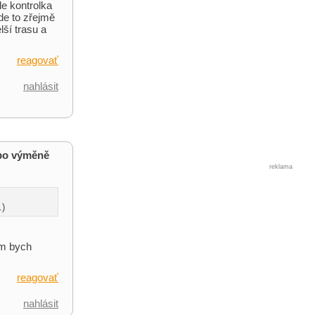
le kontrolka
de to zřejmě
lší trasu a
reagovať
nahlásit
 po výměně
reklama
.)
om bych
reagovať
nahlásit