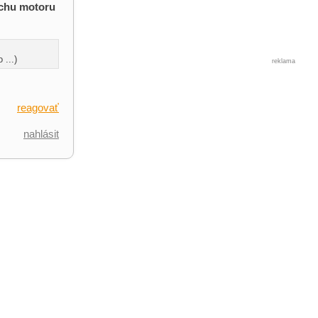
uchu motoru
 ...)
reklama
reagovať
nahlásit