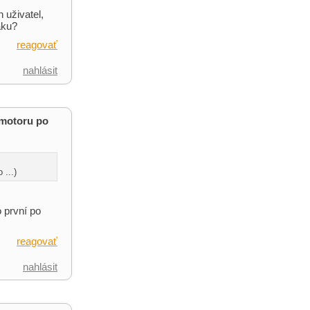
 uživatel,
áku?
reagovať
nahlásit
 motoru po
...)
o první po
reagovať
nahlásit