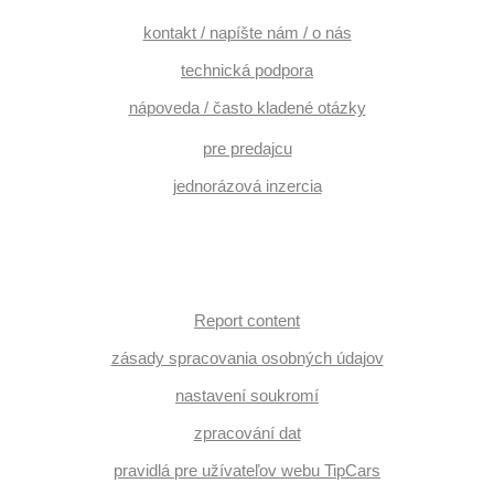
kontakt / napíšte nám / o nás
technická podpora
nápoveda / často kladené otázky
pre predajcu
jednorázová inzercia
Report content
zásady spracovania osobných údajov
nastavení soukromí
zpracování dat
pravidlá pre užívateľov webu TipCars