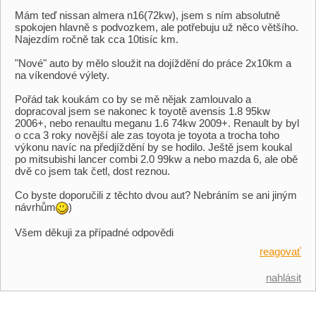
Mám teď nissan almera n16(72kw), jsem s ním absolutně
spokojen hlavně s podvozkem, ale potřebuju už něco většího.
Najezdím ročně tak cca 10tisíc km.
"Nové" auto by mělo sloužit na dojíždění do práce 2x10km a
na víkendové výlety.
Pořád tak koukám co by se mě nějak zamlouvalo a
dopracoval jsem se nakonec k toyotě avensis 1.8 95kw
2006+, nebo renaultu meganu 1.6 74kw 2009+. Renault by byl
o cca 3 roky novější ale zas toyota je toyota a trocha toho
výkonu navíc na předjíždění by se hodilo. Ještě jsem koukal
po mitsubishi lancer combi 2.0 99kw a nebo mazda 6, ale obě
dvě co jsem tak četl, dost reznou.
Co byste doporučili z těchto dvou aut? Nebráním se ani jiným
návrhům
)
Všem děkuji za případné odpovědi
reagovať
nahlásit