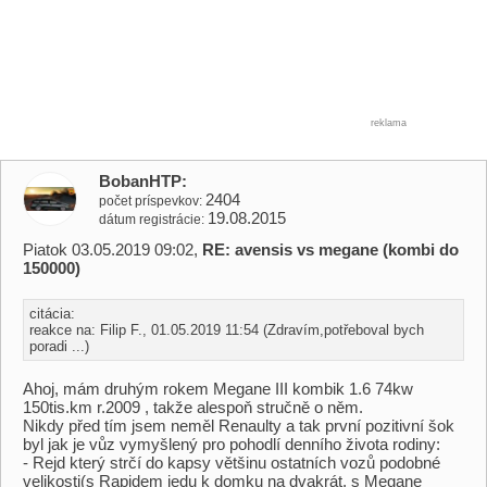
reklama
BobanHTP
2404
počet príspevkov
19.08.2015
dátum registrácie
Piatok 03.05.2019 09:02,
RE: avensis vs megane (kombi do
150000)
citácia:
reakce na: Filip F., 01.05.2019 11:54 (Zdravím,potřeboval bych
poradi ...)
Ahoj, mám druhým rokem Megane III kombik 1.6 74kw
150tis.km r.2009 , takže alespoň stručně o něm.
Nikdy před tím jsem neměl Renaulty a tak první pozitivní šok
byl jak je vůz vymyšlený pro pohodlí denního života rodiny:
- Rejd který strčí do kapsy většinu ostatních vozů podobné
velikosti(s Rapidem jedu k domku na dvakrát, s Megane