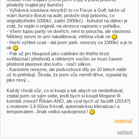
předešlý majitel prý tlumiče)
- Výfuková soustava nevydrží to co Focus a Golf, takže už
mám tlumiče Bosal na autě, protože stojí polovinu, co
orignál(střední 1000kč, zadní 2000kč) - bohužel na dálnici je
znát, že nejde o originál, na okresce naprosto v pořádku.
- Všem lupou panty ve dveřích, není to porucha, ale vlastnost.
Některý servis to umí nakalibrovat, většina však ne
- Horší výhled vzad - dal jsem park. senzory za 1500kč a je to
ok
- Pak už jen hlouposti jako zatékání do třetího brzd.
světla(stačí přetěsnit) a některým vozům se musí časem
přetěsnit plastové dno kufru - stačí silikon.
- Karosérie nerezne, ale podvozkové díly po 10 letech nátěr
už to potřebují. Škoda, že jsem vůz neměl dříve, vypadal by
jako nový...
Každý chváli vůz, co si koupí a tak abych se neobelhával,
zeptal jsem se sám sebe, jestli bych si koupil Megane III
kombík znova? Říkám ANO, ale vzal bych už facelift (2014?)
s motorem 1.6 81kw 6-kvalt, automatickou klimatizací a
tempomatem. Jinak veliká spokojenost !
reagovať
nahlásit