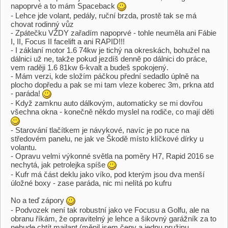
napoprvé a to mám Spaceback
- Lehce jde volant, pedály, ruční brzda, prostě tak se má
chovat rodinný vůz
- Zpátečku VŽDY zařadím napoprvé - tohle neuměla ani Fábie
I, II, Focus II facelift a ani RAPID!!!
- I záklaní motor 1.6 74kw je tichý na okreskách, bohužel na
dálnici už ne, takže pokud jezdíš denně po dálnici do práce,
vem raději 1.6 81kw 6-kvalt a budeš spokojený.
- Mám verzi, kde složím páčkou přední sedadlo úplně na
plocho dopředu a pak se mi tam vleze koberec 3m, prkna atd
- paráda!
- Když zamknu auto dálkovým, automaticky se mi dovřou
všechna okna - konečně někdo myslel na rodiče, co mají děti
- Starování tlačítkem je návykové, navíc je po ruce na
středovém panelu, ne jak ve Škodě místo klíčkové dírky u
volantu.
- Opravu velmi výkonné světla na poměry H7, Rapid 2016 se
nechytá, jak petrolejka spíše
- Kufr má část deklu jako víko, pod kterým jsou dva menší
úložné boxy - zase paráda, nic mi nelítá po kufru
No a teď zápory
- Podvozek není tak robustní jako ve Focusu a Golfu, ale na
obranu říkám, že opravitelný je lehce a šikovný garážník za to
nebude chtít majlant (měnil jsem čepy a jednu pružinu,