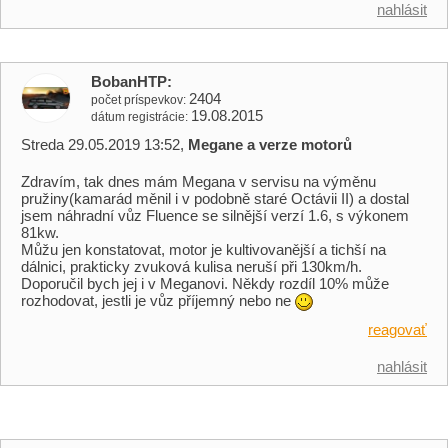
nahlásit
BobanHTP
2404
počet príspevkov
19.08.2015
dátum registrácie
Streda 29.05.2019 13:52,
Megane a verze motorů
Zdravím, tak dnes mám Megana v servisu na výměnu
pružiny(kamarád měnil i v podobně staré Octávii II) a dostal
jsem náhradní vůz Fluence se silnější verzí 1.6, s výkonem
81kw.
Můžu jen konstatovat, motor je kultivovanější a tichší na
dálnici, prakticky zvuková kulisa neruší při 130km/h.
Doporučil bych jej i v Meganovi. Někdy rozdíl 10% může
rozhodovat, jestli je vůz příjemný nebo ne
reagovať
nahlásit