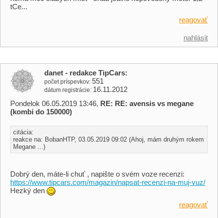
tCe...
reagovať
nahlásit
danet - redakce TipCars
551
počet príspevkov
16.11.2012
dátum registrácie
Pondelok 06.05.2019 13:46,
RE: RE: avensis vs megane
(kombi do 150000)
citácia:
reakce na: BobanHTP, 03.05.2019 09:02 (Ahoj, mám druhým rokem
Megane ...)
Dobrý den, máte-li chuť , napište o svém voze recenzi:
https://www.tipcars.com/magazin/napsat-recenzi-na-muj-vuz/
Hezký den
reagovať