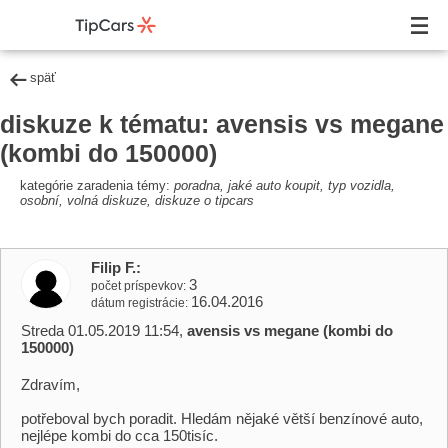
späť
diskuze k tématu: avensis vs megane
(kombi do 150000)
kategórie zaradenia témy:
poradna, jaké auto koupit, typ vozidla,
osobní, volná diskuze, diskuze o tipcars
Filip F.
3
počet príspevkov
16.04.2016
dátum registrácie
Streda 01.05.2019 11:54,
avensis vs megane (kombi do
150000)
Zdravím,
potřeboval bych poradit. Hledám nějaké větší benzínové auto,
nejlépe kombi do cca 150tisíc.