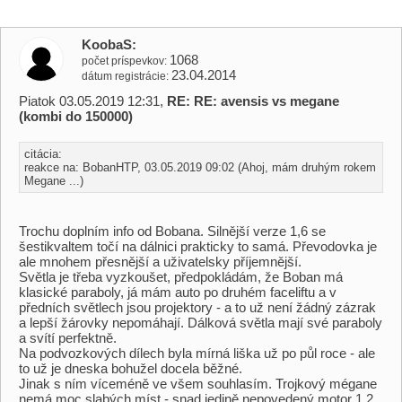
KoobaS
1068
počet príspevkov
23.04.2014
dátum registrácie
Piatok 03.05.2019 12:31,
RE: RE: avensis vs megane
(kombi do 150000)
citácia:
reakce na: BobanHTP, 03.05.2019 09:02 (Ahoj, mám druhým rokem
Megane ...)
Trochu doplním info od Bobana. Silnější verze 1,6 se
šestikvaltem točí na dálnici prakticky to samá. Převodovka je
ale mnohem přesnější a uživatelsky příjemnější.
Světla je třeba vyzkoušet, předpokládám, že Boban má
klasické paraboly, já mám auto po druhém faceliftu a v
předních světlech jsou projektory - a to už není žádný zázrak
a lepší žárovky nepomáhají. Dálková světla mají své paraboly
a svítí perfektně.
Na podvozkových dílech byla mírná liška už po půl roce - ale
to už je dneska bohužel docela běžné.
Jinak s ním víceméně ve všem souhlasím. Trojkový mégane
nemá moc slabých míst - snad jedině nepovedený motor 1,2