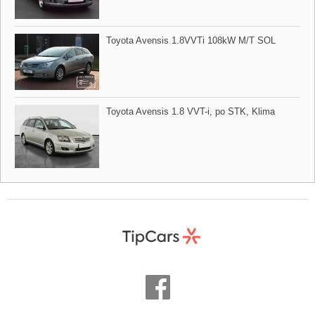
Toyota Avensis 1.8VVTi 108kW M/T SOL
Toyota Avensis 1.8 VVT​-i,​ po STK,​ Klima