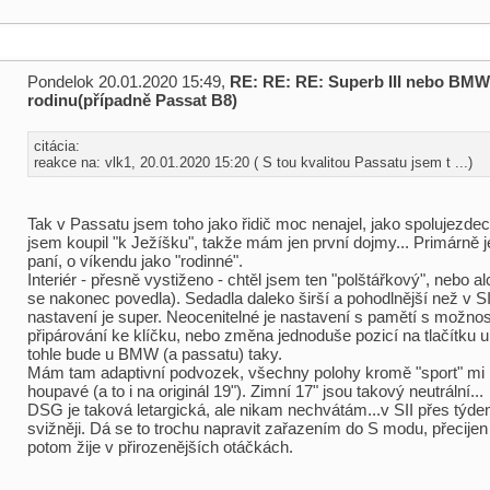
Pondelok 20.01.2020 15:49,
RE: RE: RE: Superb III nebo BMW
rodinu(případně Passat B8)
citácia:
reakce na: vlk1, 20.01.2020 15:20 ( S tou kvalitou Passatu jsem t ...)
Tak v Passatu jsem toho jako řidič moc nenajel, jako spolujezdec 
jsem koupil "k Ježíšku", takže mám jen první dojmy... Primárně je
paní, o víkendu jako "rodinné".
Interiér - přesně vystiženo - chtěl jsem ten "polštářkový", nebo al
se nakonec povedla). Sedadla daleko širší a pohodlnější než v SII
nastavení je super. Neocenitelné je nastavení s pamětí s možnos
připárování ke klíčku, nebo změna jednoduše pozicí na tlačítku u
tohle bude u BMW (a passatu) taky.
Mám tam adaptivní podvozek, všechny polohy kromě "sport" mi 
houpavé (a to i na originál 19"). Zimní 17" jsou takový neutrální...
DSG je taková letargická, ale nikam nechvátám...v SII přes týde
svižněji. Dá se to trochu napravit zařazením do S modu, přecijen
potom žije v přirozenějších otáčkách.