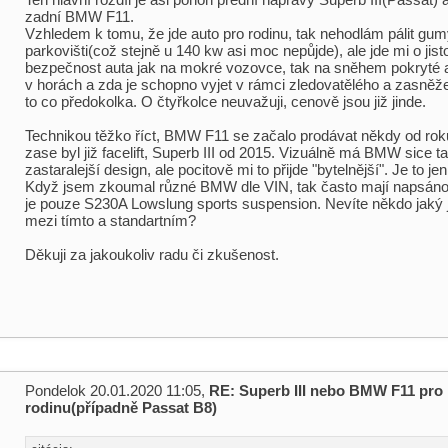
zadní BMW F11.
Vzhledem k tomu, že jde auto pro rodinu, tak nehodlám pálit gu
parkovišti(což stejně u 140 kw asi moc nepůjde), ale jde mi o jist
bezpečnost auta jak na mokré vozovce, tak na sněhem pokryté a
v horách a zda je schopno vyjet v rámci zledovatělého a zasně
to co předokolka. O čtyřkolce neuvažuji, cenově jsou již jinde.
Technikou těžko říct, BMW F11 se začalo prodávat někdy od rok
zase byl již facelift, Superb III od 2015. Vizuálně má BMW sice t
zastaralejší design, ale pocitově mi to přijde "bytelnější". Je to jen
Když jsem zkoumal různé BMW dle VIN, tak často mají napsán
je pouze S230A Lowslung sports suspension. Nevíte někdo jaký j
mezi tímto a standartním?
Děkuji za jakoukoliv radu či zkušenost.
Pondelok 20.01.2020 11:05,
RE: Superb III nebo BMW F11 pro
rodinu(případně Passat B8)