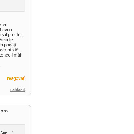
x vs
výbavou
ězil prostor,
Freddie
en podají
ertní síň...
konce i můj
.
reagovať
nahlásit
 pro
Sup ...)