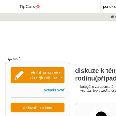
ponuka 
m
späť
diskuze k té
vložiť príspevok
rodinu(přípa
do tejto diskusie
kategórie zaradenia té
aktualizovať
vozidla, typ vozidla, os
sledovať tuto tému