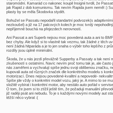
staromódní. Kamarád co nakonec koupil Insignii tvrdil, že Passat 
jak Rapid z dob komunismu. Tak nevím Rapida jsem neměl :) Su
plasty by se měla Škodovka stydět.
Bohužel se Passatu nepodařil standartní podvozek(s adaptivními
nezkoušel) a již na 17 palcových kolech je moc tvrdý nepohodlný
nepříjemně bouchá na přejezdech nerovností.
Ani Passat a ani Superb nejsou moc povedená auta a ani to BMF
bez chyby. Ale když si to vlastně tak vezmu, tak žádné z těch 
není žádná hitparáda a je to jen snaha o výběr toho lepšího z p
rozdíly jsou úplně minimální.
Škoda, že u nás jezdí převážně Supperby a Passaty a tak není
zkušeností s ostatními. Navíc nevím proč tomu tak je, ale často j
nás zaměřeni a vychvalují spíše jednu svoji oblíbenou značku, n
kupovali auta od různých značek dle konkrétního modelu s konkr
motorizací. Dnes nejsou povedené-kvalitní a nepovedé- nekvalit
Spíše jde vždy o konkrétní model vozu, jaký je. A mimo to se mu
složitě vybírat i konkrétní motor, aby nestálo auto pořád v servise
O tom, že jsem si to ztížil ještě tím, že požaduji manuální převo
již raději psát ani nebudu. To je s každými novými modely aut stá
těžší něco vybrat :(