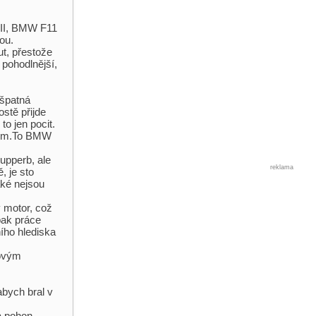
 III, BMW F11
ou.
t, přestože
 pohodlnější,
 špatná
ostě přijde
o jen pocit.
atem.To BMW
upperb, ale
reklama
, je sto
aké nejsou
 motor, což
pak práce
ního hlediska
kovým
abych bral v
 a pohon