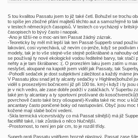
S tou kvalitou Passatu jsem to již také četl. Bohužel se trochu o
to spíše jen zbožné přání majitelů těchto aut a samozřejmě to ta
v testech německých časopisů. V testech co vycházejí v britsk
časopisech to bývý často i naopak.
-Ano je tižší-ne o moc-ani ten Passat žádný zázrak.
-Teoreticky by měl mít lepší lak ten Passat-Supperb snad použív
lakování, cosi vynechává, už nevím co-jenže, když se podívám 
modely, tak je to vše stejné-vše stejně poškrábané a nahouby-od
se používají ty nové ekologické vodou ředitelné barvy, tak stačí p
nehty a je tam škrábanec :(. O prorezlém laku jsem zatím u max 
neslyšel, aloupané na kapotě jsem viděl jak Passaty, tak Superby
-Pohodlí sedaček je dost subjektivní záležitost a každý máme ji
V Passatu jdou snad jet ty alcanty sedačky v Highline(bohužel j
viděl s prosezelými bočnicemí již při 100 tis. km)-i když i ty jsou
je v nich vedro, ale zase dobře podrží v zatáčkách. V Superbu za
také jen ty alcantary a ty sportovní prošívané do kosočtverečků(
povrchově často také brzy ošoupané)-Kvalita také nic moc u ků
ancantary často poničené boky od nastupování. Obyč jsou moc 
kožené mají slabé boční vedení.
-Skla termická vícevrstvá(ty co má Passat silnější) má již Supper
faceliftě také, i tak zůstává o něco hlučnější.
-Prostornost, to není jen pár cm, to je rozdíl třídy.
Superb proti Passatu vnitřkem hrozně plastový. Passat zase šíl