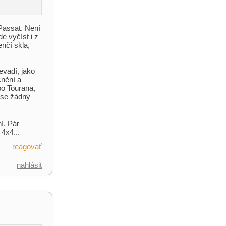
assat. Není
de vyčíst i z
enčí skla,
evadí, jako
čnění a
bo Tourana,
m se žádný
í. Pár
4x4...
reagovať
nahlásit