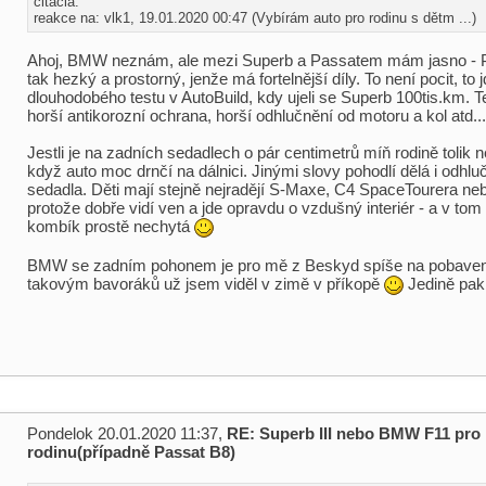
citácia:
reakce na: vlk1, 19.01.2020 00:47 (Vybírám auto pro rodinu s dětm ...)
Ahoj, BMW neznám, ale mezi Superb a Passatem mám jasno - P
tak hezký a prostorný, jenže má fortelnější díly. To není pocit, to j
dlouhodobého testu v AutoBuild, kdy ujeli se Superb 100tis.km. T
horší antikorozní ochrana, horší odhlučnění od motoru a kol atd...
Jestli je na zadních sedadlech o pár centimetrů míň rodině tolik n
když auto moc drnčí na dálnici. Jinými slovy pohodlí dělá i odhlu
sedadla. Děti mají stejně nejradějí S-Maxe, C4 SpaceTourera ne
protože dobře vidí ven a jde opravdu o vzdušný interiér - a v to
kombík prostě nechytá
BMW se zadním pohonem je pro mě z Beskyd spíše na pobaven
takovým bavoráků už jsem viděl v zimě v příkopě
Jedině pak 
Pondelok 20.01.2020 11:37,
RE: Superb III nebo BMW F11 pro
rodinu(případně Passat B8)