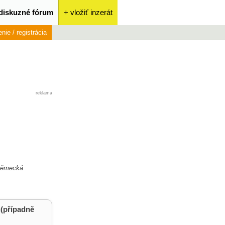
diskuzné fórum
+ vložiť inzerát
enie / registrácia
reklama
 německá
u(případně