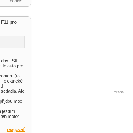
nahlásit
 F11 pro
dost. SIII
 to auto pro
cantaru (ta
, elektrické
tí
 sedadla. Ale
reklama
přijdou moc
n jezdím
 ten motor
reagovať