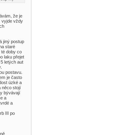
bávám, že je
k vyjde vždy
ých
á jiný postup
na staré
 té doby co
o laku přejet
5 letých aut
.
nou postavu.
sem je často
 dost úzké a
 něco stojí
ty bývávají
že a
tvrdé a
b III po
eně