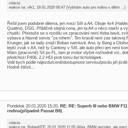
citácia:
reakce na: vlk1, 19.01.2020 00:47 (Vybírám auto pro rodinu s dětm ...)
Řešil jsem podobné dilema, jen mezi SIII a A4. Oboje 4x4 (Halde
Quattro), DSG. Přibližně stejná cena, jen ta A4 o něco starší a 
chudší. Přestože se o rozdílu ve zpracování není třeba bavit, zvít
výbava a hlavně servis "za rohem". Ten kravál není zas takovej 
Krueger, jak se tady snaží Boban namluvit. Ano, ty Bang a Olufs
lepší zvuk v A4, než ty Cantony v SIII, ale auto přeci jen není konc
Mám (pracovně) SII po FL, tam je motor slyšet rozhodně víc, do
předchozí P406, 2,2 HDi proti tomu byl tichošlápek.
Volil bych podle nájezdu/ceně/dostupnosti servisu/pocitu při jízdě
Hodně štěstí...
Pondelok 20.01.2020 15:20,
RE: RE: Superb III nebo BMW F11
rodinu(případně Passat B8)
citácia:
reakce na: BobanHTP, 20.01.2020 11:05 (Ahoj, BMW neznám, ale mezi 