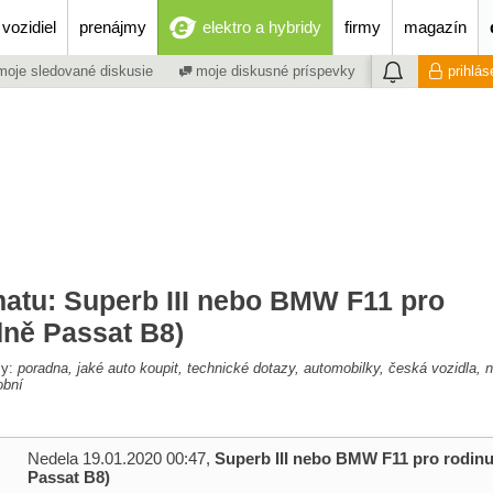
vozidiel
prenájmy
elektro a hybridy
firmy
magazín
oje sledované diskusie
moje diskusné príspevky
prihlás
matu: Superb III nebo BMW F11 pro
dně Passat B8)
my:
poradna, jaké auto koupit, technické dotazy, automobilky, česká vozidla,
obní
Nedela 19.01.2020 00:47,
Superb III nebo BMW F11 pro rodin
Passat B8)