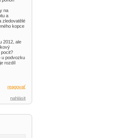
my na
otu a
 zledovatělé
ženého kopce
u 2012, ale
akový
 pocit?
o u podvozku
e rozdíl
reagovať
nahlásit