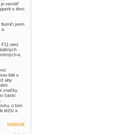
je vevnitř
pperb s těmi
 tlumiči jsem
 a
 F11 není
uváděných
růměrných-a
 moc
sou lidé u
ež aby
étní
ní značky.
sí často
.
dovku, o tom
le těžší a
reagovať