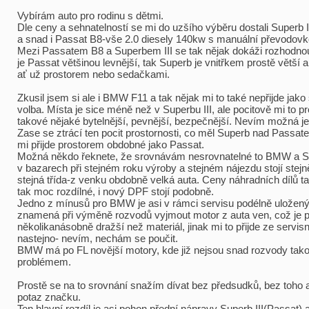
Vybírám auto pro rodinu s dětmi.
Dle ceny a sehnatelností se mi do uzšího výběru dostali Superb
a snad i Passat B8-vše 2.0 diesely 140kw s manuální převodovk
Mezi Passatem B8 a Superbem III se tak nějak dokáži rozhodnou
je Passat většinou levnější, tak Superb je vnitřkem prostě větší a
ať už prostorem nebo sedačkami.
Zkusil jsem si ale i BMW F11 a tak nějak mi to také nepřijde jako
volba. Místa je sice méně než v Superbu III, ale pocitově mi to pr
takové nějaké bytelnější, pevnější, bezpečnější. Nevím možná je t
Zase se ztrácí ten pocit prostornosti, co měl Superb nad Pass
mi přijde prostorem obdobné jako Passat.
Možná někdo řeknete, že srovnávám nesrovnatelné to BMW a S
v bazarech při stejném roku výroby a stejném nájezdu stojí stejně
stejná třída-z venku obdobně velká auta. Ceny náhradních dílů t
tak moc rozdílné, i nový DPF stojí podobně.
Jedno z mínusů pro BMW je asi v rámci servisu podélně uložený
znamená při výměně rozvodů vyjmout motor z auta ven, což je 
několikanásobně dražší než materiál, jinak mi to přijde ze servis
nastejno- nevím, nechám se poučit.
BMW má po FL novější motory, kde již nejsou snad rozvody ta
problémem.
Prostě se na to srovnání snažím dívat bez předsudků, bez toho 
potaz značku.
Ten hlavní rozdíl je asi pohon přední nápravy Superb III(Passat)