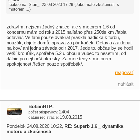
reakce na: Stan_, 23.08.2020 17:29 (Jaké máte zkušenosti s
motorem ...)
zdravím, nejsem žádný znalec, ale s motorem 1.6 od
koncernu mám od roku 2015 nalítáno přes 250tis km /fabia,
octavia/. Ve fabii pouze dvakrát praskla hadička k turbu,
nouzák, dojeto domů, oprava za pár kaček. Octavia /zaklepat
na kov/ ani jedna závada od r 2017. Jede to, občas by se hodil
větší krouťák, spotřeba 5.2 u obou a vůbec to nešetřím, od
dálnic po nejhorší okresky. Za mne tedy s motorem
spokojenost /řešen pouze spotřebák/.
reagovať
nahlásit
BobanHTP
2404
počet príspevkov
19.08.2015
dátum registrácie
Pondelok 24.08.2020 10:22,
RE: Superb 1.6 _ dynamika
motoru a zkušenosti