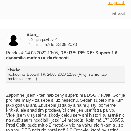
reagovať
nahlásit
Stan_
4
počet príspevkov
23.08.2020
dátum registrácie
Pondelok 24.08.2020 13:05,
RE: RE: RE: RE: Superb 1.6 _
dynamika motoru a zkušenosti
citácia:
reakce na: BobanHTP, 24.08.2020 12:56 (Ahoj, za mě tato
motorizace pr ...)
Zapomněl jsem - ten nabízený superb má DSG 7 kvalt. Golf je
pro nás malý - za sebe si už nesednu. Sedan superb má kurf
jako golf variant. Zkušební jízda byla na můj styl poměrně
krátká, ale snad tím prodávající chtěl jen ušetřit za palivo.
Viděl jsem v systému škody celou servisní historii (vlastně nic
na autě zatím nedělali - jezdí 14 měsíců). Kola má 17" 205/55.
Proti Golfu bude mít o 2 metráky víc na váhu, ale říkám si, že
to s tou DSG nebude horší než 1.0 Octavia, která by stejně