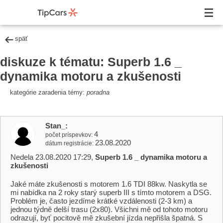
späť
diskuze k tématu: Superb 1.6 _
dynamika motoru a zkušenosti
kategórie zaradenia témy:
poradna
Stan_
4
počet príspevkov
23.08.2020
dátum registrácie
Nedela 23.08.2020 17:29,
Superb 1.6 _ dynamika motoru a
zkušenosti
Jaké máte zkušenosti s motorem 1.6 TDI 88kw. Naskytla se
mi nabídka na 2 roky starý superb III s tímto motorem a DSG.
Problém je, často jezdíme krátké vzdálenosti (2-3 km) a
jednou týdně delší trasu (2x80). Všichni mě od tohoto motoru
odrazují, byť pocitově mě zkušební jízda nepřišla špatná. S