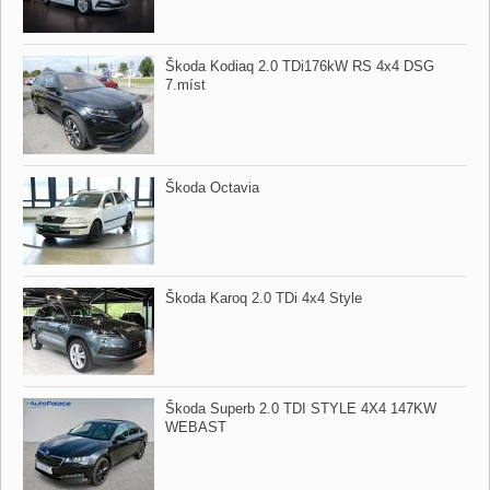
Škoda Kodiaq 2.0 TDi176kW RS 4x4 DSG
7.míst
Škoda Octavia
Škoda Karoq 2.0 TDi 4x4 Style
Škoda Superb 2.0 TDI STYLE 4X4 147KW
WEBAST