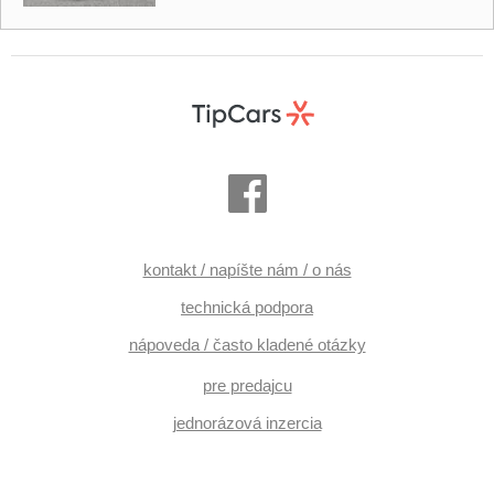
kontakt / napíšte nám / o nás
technická podpora
nápoveda / často kladené otázky
pre predajcu
jednorázová inzercia