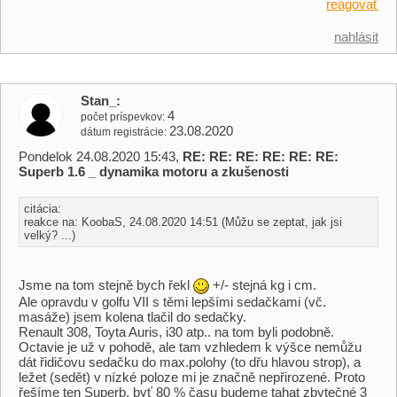
reagovať
nahlásit
Stan_
4
počet príspevkov
23.08.2020
dátum registrácie
Pondelok 24.08.2020 15:43,
RE: RE: RE: RE: RE: RE:
Superb 1.6 _ dynamika motoru a zkušenosti
citácia:
reakce na: KoobaS, 24.08.2020 14:51 (Můžu se zeptat, jak jsi
velký? ...)
Jsme na tom stejně bych řekl
+/- stejná kg i cm.
Ale opravdu v golfu VII s těmi lepšími sedačkami (vč.
masáže) jsem kolena tlačil do sedačky.
Renault 308, Toyta Auris, i30 atp.. na tom byli podobně.
Octavie je už v pohodě, ale tam vzhledem k výšce nemůžu
dát řidičovu sedačku do max.polohy (to dřu hlavou strop), a
ležet (sedět) v nízké poloze mi je značně nepřirozené. Proto
řešíme ten Superb, byť 80 % času budeme tahat zbytečné 3