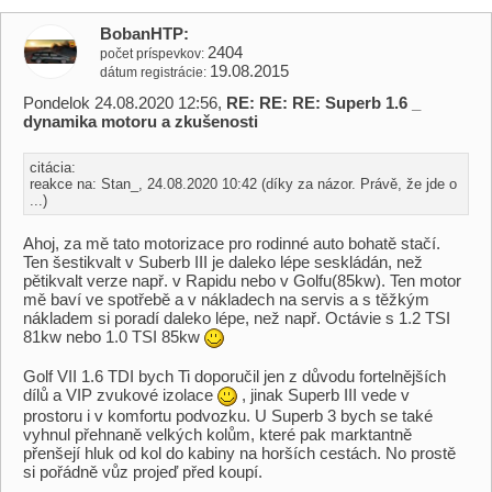
BobanHTP
2404
počet príspevkov
19.08.2015
dátum registrácie
Pondelok 24.08.2020 12:56,
RE: RE: RE: Superb 1.6 _
dynamika motoru a zkušenosti
citácia:
reakce na: Stan_, 24.08.2020 10:42 (díky za názor. Právě, že jde o
...)
Ahoj, za mě tato motorizace pro rodinné auto bohatě stačí.
Ten šestikvalt v Suberb III je daleko lépe seskládán, než
pětikvalt verze např. v Rapidu nebo v Golfu(85kw). Ten motor
mě baví ve spotřebě a v nákladech na servis a s těžkým
nákladem si poradí daleko lépe, než např. Octávie s 1.2 TSI
81kw nebo 1.0 TSI 85kw
Golf VII 1.6 TDI bych Ti doporučil jen z důvodu fortelnějších
dílů a VIP zvukové izolace
, jinak Superb III vede v
prostoru i v komfortu podvozku. U Superb 3 bych se také
vyhnul přehnaně velkých kolům, které pak marktantně
přenšejí hluk od kol do kabiny na horších cestách. No prostě
si pořádně vůz projeď před koupí.