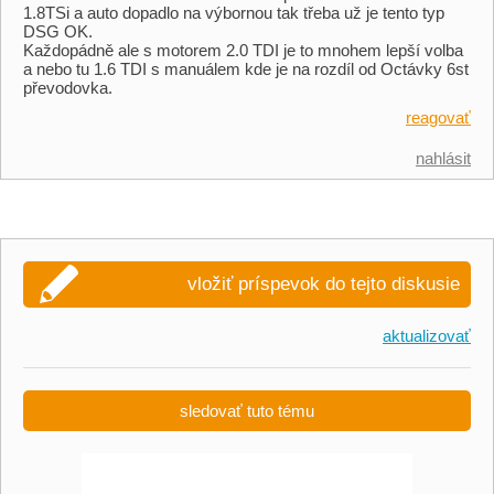
1.8TSi a auto dopadlo na výbornou tak třeba už je tento typ
DSG OK.
Každopádně ale s motorem 2.0 TDI je to mnohem lepší volba
a nebo tu 1.6 TDI s manuálem kde je na rozdíl od Octávky 6st
převodovka.
reagovať
nahlásit
vložiť príspevok do tejto diskusie
aktualizovať
sledovať tuto tému