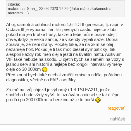
citácia:
reakce na: Stan_, 23.08.2020 17:29 (Jaké máte zkušenosti s
motorem ...)
Ahoj, samotná odolnost motoru 1.6 TDI II generace, tj. např. v
Octávii III je výborná. Ten filtr pevných částic nejvíce zlobí
pokud má jen krátké trasy, takže u tebe může právě odejít
dříve, ikdyž je velká šance, že víkendy vypálí saze. Dobrá
zpráva je, že není drahý. Počítej také, že na 3km se olej
nezahřeje holt. Pokud je ti tak moc diesel sympatický, tak
alespoň každý rok měň olej a jezdi na kvalitní naftu. Aditivum
VIF také nebude na škodu. U ojetin bych se zaměřil na vozy s
jasnou servisní historií a nejlépe bez longoil intervalu výměny
oleje co 30 000km
Před koupí bych také nechal změřit emise a udělat pořádnou
diagnostiku, včetně na FAP a vstřiky.
Za mě na tvůj nájezd je výborný i 1.4 TSI EA211, jenže
spotřeba bude vždy vyšší to uznávám a diesel se také lépe
prodá i po 200 000km, u benzínu už je to horší
reagovať
nahlásit