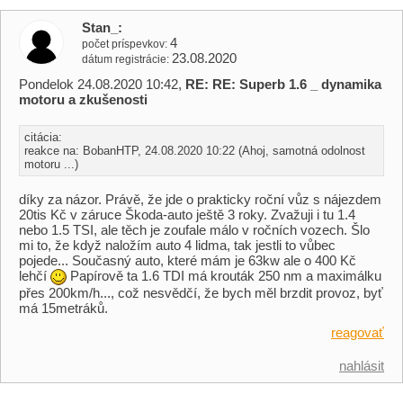
Stan_
4
počet príspevkov
23.08.2020
dátum registrácie
Pondelok 24.08.2020 10:42,
RE: RE: Superb 1.6 _ dynamika
motoru a zkušenosti
citácia:
reakce na: BobanHTP, 24.08.2020 10:22 (Ahoj, samotná odolnost
motoru ...)
díky za názor. Právě, že jde o prakticky roční vůz s nájezdem
20tis Kč v záruce Škoda-auto ještě 3 roky. Zvažuji i tu 1.4
nebo 1.5 TSI, ale těch je zoufale málo v ročních vozech. Šlo
mi to, že když naložím auto 4 lidma, tak jestli to vůbec
pojede... Současný auto, které mám je 63kw ale o 400 Kč
lehčí
Papírově ta 1.6 TDI má krouták 250 nm a maximálku
přes 200km/h..., což nesvědčí, že bych měl brzdit provoz, byť
má 15metráků.
reagovať
nahlásit