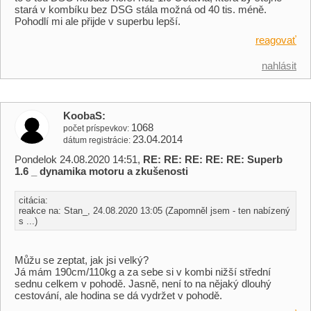
stará v kombíku bez DSG stála možná od 40 tis. méně.
Pohodlí mi ale přijde v superbu lepší.
reagovať
nahlásit
KoobaS
1068
počet príspevkov
23.04.2014
dátum registrácie
Pondelok 24.08.2020 14:51,
RE: RE: RE: RE: RE: Superb
1.6 _ dynamika motoru a zkušenosti
citácia:
reakce na: Stan_, 24.08.2020 13:05 (Zapomněl jsem - ten nabízený
s ...)
Můžu se zeptat, jak jsi velký?
Já mám 190cm/110kg a za sebe si v kombi nižší střední
sednu celkem v pohodě. Jasně, není to na nějaký dlouhý
cestování, ale hodina se dá vydržet v pohodě.