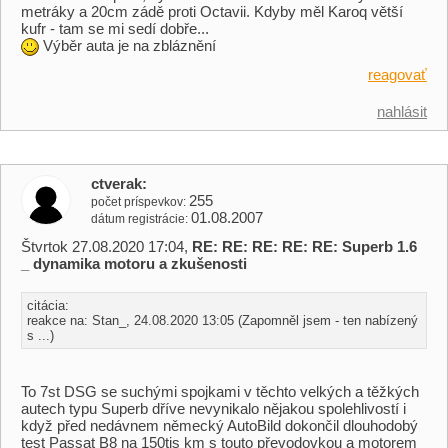
metráky a 20cm zádě proti Octavii. Kdyby měl Karoq větší
kufr - tam se mi sedí dobře...
Výběr auta je na zbláznění
reagovať
nahlásit
ctverak
255
počet príspevkov
01.08.2007
dátum registrácie
Štvrtok 27.08.2020 17:04,
RE: RE: RE: RE: RE: Superb 1.6
_ dynamika motoru a zkušenosti
citácia:
reakce na: Stan_, 24.08.2020 13:05 (Zapomněl jsem - ten nabízený
s ...)
To 7st DSG se suchými spojkami v těchto velkých a těžkých
autech typu Superb dříve nevynikalo nějakou spolehlivostí i
když před nedávnem německý AutoBild dokončil dlouhodobý
test Passat B8 na 150tis km s touto převodovkou a motorem