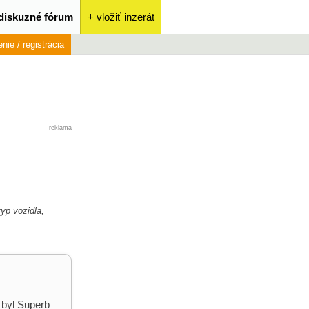
diskuzné fórum
+ vložiť inzerát
enie / registrácia
reklama
typ vozidla,
 byl Superb