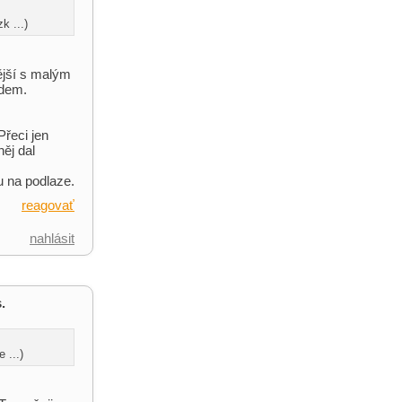
k ...)
vější s malým
zdem.
Přeci jen
ěj dal
u na podlaze.
reagovať
nahlásit
.
 ...)