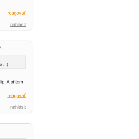
reagovať
nahlásit
.
 ...)
íp. A přitom
reagovať
nahlásit