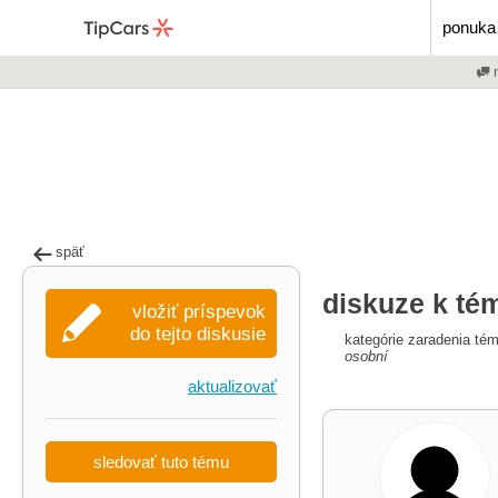
ponuka 
m
späť
diskuze k tém
vložiť príspevok
do tejto diskusie
kategórie zaradenia té
osobní
aktualizovať
sledovať tuto tému