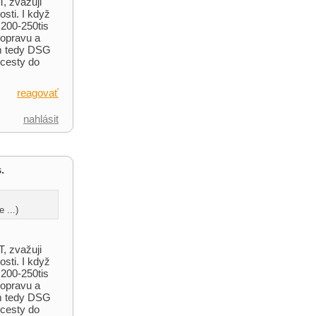
, zvažuji
osti. I když
 200-250tis
 opravu a
om tedy DSG
cesty do
reagovať
nahlásit
.
 ...)
, zvažuji
osti. I když
 200-250tis
 opravu a
om tedy DSG
cesty do