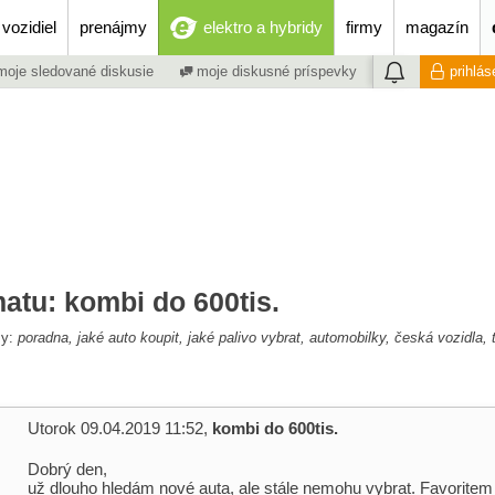
vozidiel
prenájmy
elektro a hybridy
firmy
magazín
oje sledované diskusie
moje diskusné príspevky
prihlás
atu: kombi do 600tis.
my:
poradna, jaké auto koupit, jaké palivo vybrat, automobilky, česká vozidla, 
Utorok 09.04.2019 11:52,
kombi do 600tis.
Dobrý den,
už dlouho hledám nové auta, ale stále nemohu vybrat. Favoritem