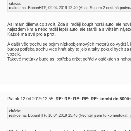
citácia:
reakce na: BobanHTP, 09.04.2019 12:40 (Ahoj, Superb 2 nestíhá podvoz
Asi mám dilema co zvolit. Zda si raději koupit horší auto, ale no
nájezdem km a nebo radši lepší auto, ale starší a s větším náje
Každé má své pro a proti.
A další věc trochu se bojím nízkoobjemových motorů co vydrží. 
budou potřeba trochu více hnát aby to jelo a taky pokud bych za n
vozejk.
Takové motůrky bude asi potřeba držet pořád v otáčkách s noho
Piatok 12.04.2019 13:55,
RE: RE: RE: RE: RE: kombi do 500tis
citácia:
reakce na: BobanHTP, 10.04.2019 15:46 (Nechtěl jsem to komentovat, je