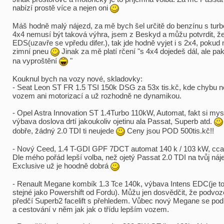
nabízí prostě více a nejen oni
Máš hodně malý nájezd, za mě bych šel určitě do benzínu s tu
4x4 nemusí být taková výhra, jsem z Beskyd a můžu potvrdit, 
EDS(uzavře se vpředu difer.), tak jde hodně vyjet i s 2x4, pokud
zimní pneu
Jinak za mě platí rčení "s 4x4 dojedeš dál, ale pa
na vyproštění
"
Kouknul bych na vozy nové, skladovky:
- Seat Leon ST FR 1.5 TSI 150k DSG za 53x tis.kč, kde chybu n
vozem ani motorizací a už rozhodně ne dynamikou.
- Opel Astra Innovation ST 1.4Turbo 110kW, Automat, fakt si mys
výbava doslova drtí jakoukoliv ojetinu ala Passat, Superb atd.
dobře, žádný 2.0 TDI ti neujede
Ceny jsou POD 500tis.kč!!
- Nový Ceed, 1.4 T-GDI GPF 7DCT automat 140 k / 103 kW, cc
Dle mého pořád lepší volba, než ojetý Passat 2.0 TDI na tvůj ná
Exclusive už je hoodně dobrá
- Renault Megane kombík 1.3 Tce 140k, výbava Intens EDC(je to
stejné jako Powershift od Fordu). Můžu jen dosvědčit, že podvoz
předčí Superb2 facelift s přehledem. Vůbec nový Megane se pod
a cestování v něm jak jak o třídu lepším vozem.