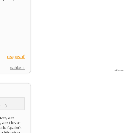
reagovať
nahlásit
reklama
...)
ze, ale
ale i levo-
zadu špatně.
t a Mondeo