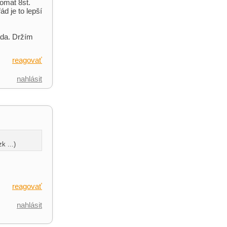
omat 8st.
d je to lepší
áda. Držím
reagovať
nahlásit
k ...)
reagovať
nahlásit