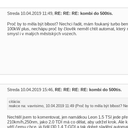
Streda 10.04.2019 11:49,
RE: RE: RE: kombi do 500tis.
Proč by to měla být blbost? Nechci řadit, mám foukaný turbo ben
100kW plus, nechápu proč by člověk neměl chtít automat, který
smysl i v malých městských vozech.
Streda 10.04.2019 15:46,
RE: RE: RE: RE: kombi do 500tis.
citácia:
reakce na: vavrisimo, 10.04.2019 11:49 (Proč by to měla být blbost? Ne 
Nechtěl jsem to komentovat, jen namátkou Leon 1.5 TSI jede př
210km/h,250nm, jako 2.0 TDI má co dělat, aby udržel krok. Ale k
věří čemu chce, já řídil I30 1.4 T-GDI a tak dobré sladění automa