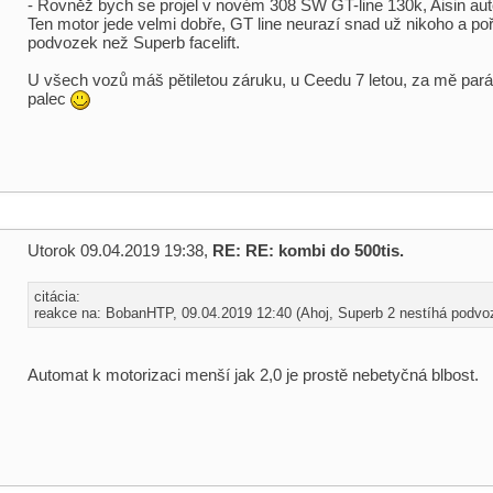
- Rovněž bych se projel v novém 308 SW GT-line 130k, Aisin aut
Ten motor jede velmi dobře, GT line neurazí snad už nikoho a pořá
podvozek než Superb facelift.
U všech vozů máš pětiletou záruku, u Ceedu 7 letou, za mě par
palec
Utorok 09.04.2019 19:38,
RE: RE: kombi do 500tis.
citácia:
reakce na: BobanHTP, 09.04.2019 12:40 (Ahoj, Superb 2 nestíhá podvoz
Automat k motorizaci menší jak 2,0 je prostě nebetyčná blbost.