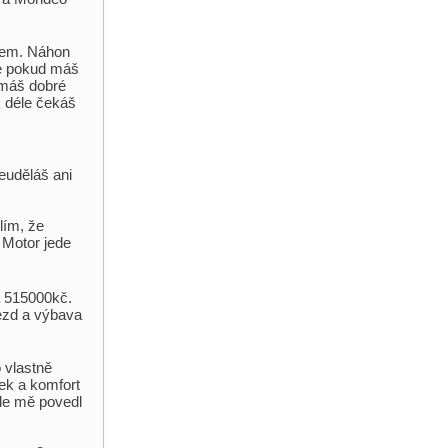
rbem. Náhon
že pokud máš
 máš dobré
k déle čekáš
euděláš ani
lím, že
Motor jede
a 515000kč.
jezd a výbava
 vlastně
ek a komfort
le mě povedl