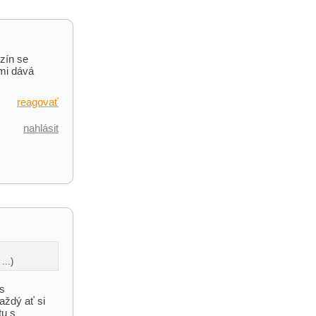
zín se
 mi dává
reagovať
nahlásit
...)
es
aždý ať si
tu s