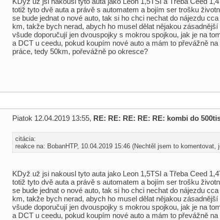
KDyž už jsi nakousl tyto auta jako Leon 1,5TSI a Třeba Ceed 1,4T
totiž tyto dvě auta a právě s automatem a bojím ser trošku životn
se bude jednat o nové auto, tak si ho chci nechat do nájezdu cca
km, takže bych nerad, abych ho musel dělat nějakou zásadnější
všude doporučují jen dvouspojky s mokrou spojkou, jak je na t
a DCT u ceedu, pokud koupím nové auto a mám to převážně na 
práce, tedy 50km, pořevážně po okresce?
Piatok 12.04.2019 13:55,
RE: RE: RE: RE: RE: kombi do 500tis
citácia:
reakce na: BobanHTP, 10.04.2019 15:46 (Nechtěl jsem to komentovat, je
KDyž už jsi nakousl tyto auta jako Leon 1,5TSI a Třeba Ceed 1,4T
totiž tyto dvě auta a právě s automatem a bojím ser trošku životn
se bude jednat o nové auto, tak si ho chci nechat do nájezdu cca
km, takže bych nerad, abych ho musel dělat nějakou zásadnější
všude doporučují jen dvouspojky s mokrou spojkou, jak je na t
a DCT u ceedu, pokud koupím nové auto a mám to převážně na 