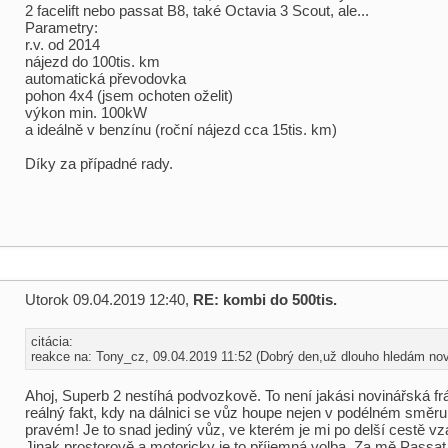
2 facelift nebo passat B8, také Octavia 3 Scout, ale...
Parametry:
r.v. od 2014
nájezd do 100tis. km
automatická převodovka
pohon 4x4 (jsem ochoten oželit)
výkon min. 100kW
a ideálně v benzínu (roční nájezd cca 15tis. km)
Díky za případné rady.
Utorok 09.04.2019 12:40,
RE: kombi do 500tis.
citácia:
reakce na: Tony_cz, 09.04.2019 11:52 (Dobrý den,už dlouho hledám nov 
Ahoj, Superb 2 nestíhá podvozkově. To není jakási novinářská frá
reálný fakt, kdy na dálnici se vůz houpe nejen v podélném směru, 
pravém! Je to snad jediný vůz, ve kterém je mi po delší cestě v
Jinak prostorově a motoricky je to příjemná volba. Za mě Passa