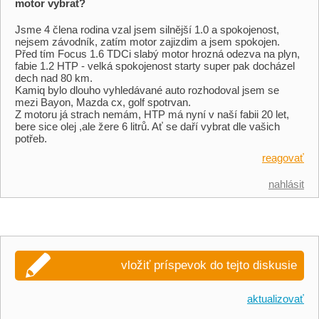
motor vybrat?
Jsme 4 člena rodina vzal jsem silnější 1.0 a spokojenost,
nejsem závodník, zatím motor zajizdim a jsem spokojen.
Před tím Focus 1.6 TDCi slabý motor hrozná odezva na plyn,
fabie 1.2 HTP - velká spokojenost starty super pak docházel
dech nad 80 km.
Kamiq bylo dlouho vyhledávané auto rozhodoval jsem se
mezi Bayon, Mazda cx, golf spotrvan.
Z motoru já strach nemám, HTP má nyní v naší fabii 20 let,
bere sice olej ,ale žere 6 litrů. Ať se daří vybrat dle vašich
potřeb.
reagovať
nahlásit
vložiť príspevok do tejto diskusie
aktualizovať