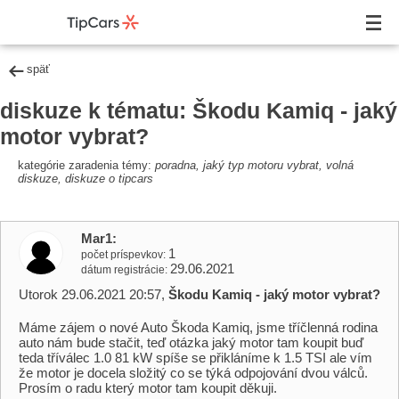
späť
diskuze k tématu: Škodu Kamiq - jaký
motor vybrat?
kategórie zaradenia témy:
poradna, jaký typ motoru vybrat, volná
diskuze, diskuze o tipcars
Mar1
1
počet príspevkov
29.06.2021
dátum registrácie
Utorok 29.06.2021 20:57,
Škodu Kamiq - jaký motor vybrat?
Máme zájem o nové Auto Škoda Kamiq, jsme tříčlenná rodina
auto nám bude stačit, teď otázka jaký motor tam koupit buď
teda tříválec 1.0 81 kW spíše se přikláníme k 1.5 TSI ale vím
že motor je docela složitý co se týká odpojování dvou válců.
Prosím o radu který motor tam koupit děkuji.