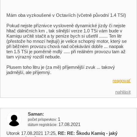
Mám oba vyzkoušené v Octavíích (včetně původní 1.4 TSI)
Pokud nejste příznivce vysloveně dynamické jízdy či nejste
hltač dálničních km , tak silnější verze 1.0 TSi vám bude v
Kamiqu určitě stačit a ty peníze bych si ušetřil ....... Ten litr
(přestože ho mnozí hejtují) je velice schopný motor, který se
při běžném provozu chová nad očekávání dobře ... naopak
ten 1.5 TSi je poměrně mdlý ..... při reálném provozu tam až
tam výrazný rozdíl nebude.
Plusem toho litru je (za mě) příjemnější zvuk ... takový
jadrnější, ale příjemný.
reagovať
nahlásit
Saman
1
počet príspevkov
17.08.2021
dátum registrácie
Utorok 17.08.2021 17:25,
RE: RE: Škodu Kamiq - jaký