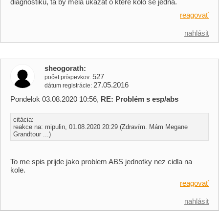
diagnostiku, ta by měla ukázat o které kolo se jedná.
reagovať
nahlásit
sheogorath
527
počet príspevkov
27.05.2016
dátum registrácie
Pondelok 03.08.2020 10:56,
RE: Problém s esp/abs
citácia:
reakce na: mipulin, 01.08.2020 20:29 (Zdravím. Mám Megane
Grandtour ...)
To me spis prijde jako problem ABS jednotky nez cidla na
kole.
reagovať
nahlásit