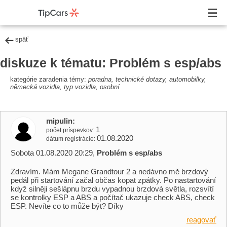
späť
diskuze k tématu: Problém s esp/abs
kategórie zaradenia témy:
poradna, technické dotazy, automobilky,
německá vozidla, typ vozidla, osobní
mipulin
1
počet príspevkov
01.08.2020
dátum registrácie
Sobota 01.08.2020 20:29,
Problém s esp/abs
Zdravím. Mám Megane Grandtour 2 a nedávno mě brzdový
pedál při startování začal občas kopat zpátky. Po nastartování
když silněji sešlápnu brzdu vypadnou brzdová světla, rozsvítí
se kontrolky ESP a ABS a počítač ukazuje check ABS, check
ESP. Nevíte co to může být? Díky
reagovať