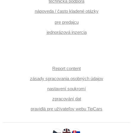
technická podpora
nápoveda / často kladené otázky
pre predajcu
jednorázová inzercia
Report content
zásady spracovania osobných údajov
nastavení soukromí
zpracování dat
pravidlá pre užívateľov webu TipCars