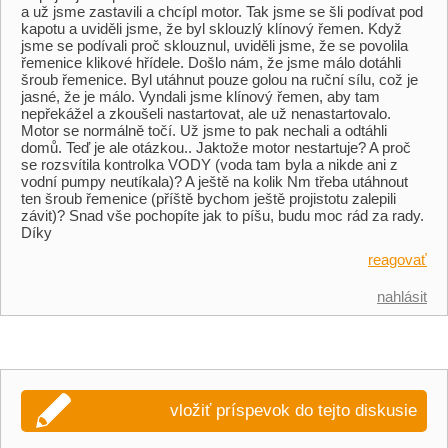
a už jsme zastavili a chcípl motor. Tak jsme se šli podívat pod
kapotu a uviděli jsme, že byl sklouzlý klínový řemen. Když
jsme se podívali proč sklouznul, uviděli jsme, že se povolila
řemenice klikové hřídele. Došlo nám, že jsme málo dotáhli
šroub řemenice. Byl utáhnut pouze golou na ruční sílu, což je
jasné, že je málo. Vyndali jsme klínový řemen, aby tam
nepřekážel a zkoušeli nastartovat, ale už nenastartovalo.
Motor se normálně točí. Už jsme to pak nechali a odtáhli
domů. Teď je ale otázkou.. Jaktože motor nestartuje? A proč
se rozsvítila kontrolka VODY (voda tam byla a nikde ani z
vodní pumpy neutíkala)? A ještě na kolik Nm třeba utáhnout
ten šroub řemenice (příště bychom ještě projistotu zalepili
závit)? Snad vše pochopíte jak to píšu, budu moc rád za rady.
Díky
reagovať
nahlásit
vložiť príspevok do tejto diskusie