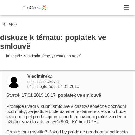
späť
diskuze k tématu: poplatek ve
smlouvě
kategórie zaradenia témy:
poradna, ostatní
Vladimírek.
1
počet príspevkov
17.01.2019
dátum registrácie
Štvrtok 17.01.2019 18:17,
poplatek ve smlouvě
Prodejce uvádí v kupní smlouvě v části:všeobecné obchodní
podmínky, že jestliže bude uznána reklamace a vozidlo bude
vráceno zpět prodávajícímu: bude účtován poplatek za denní
užívání vozidla a to ve výši 900,- Kč bez DPH.
Co si o tom myslíte? Pokud by prodejce neodstoupil od tohoto