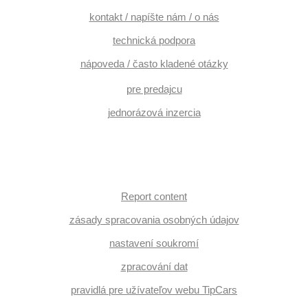
kontakt / napíšte nám / o nás
technická podpora
nápoveda / často kladené otázky
pre predajcu
jednorázová inzercia
Report content
zásady spracovania osobných údajov
nastavení soukromí
zpracování dat
pravidlá pre užívateľov webu TipCars