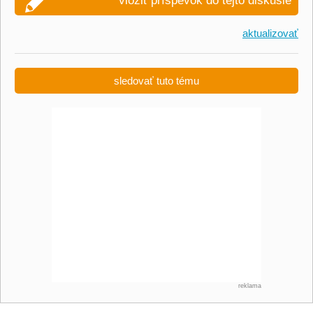
vložiť príspevok do tejto diskusie
aktualizovať
sledovať tuto tému
reklama