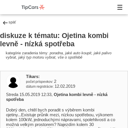
späť
diskuze k tématu: Ojetina kombi
levně - nízká spotřeba
kategórie zaradenia témy:
poradna, jaké auto koupit, jaké palivo
vybrat, jaký typ motoru vybrat, vše o spotřebě
Tikars
2
počet príspevkov
12.02.2019
dátum registrácie
Streda 15.05.2019 12:33,
Ojetina kombi levně - nízká
spotřeba
Dobrý den, chtěl bych poradit s výběrem kombi
ojetiny...Existuje průnik mezi, nízkou spotřebou, výkonem
kolem 100kW, jednoduchými nápravami, spolehlivostí a co
možná velkým prostorem? Najezdím kolem 30