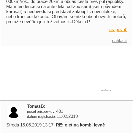
000km/rok...do práce 20km a občas cesta přes půl republiky.
Mám tendence si na autě dělat údržbu sám( jsem původem
karosář) a nedovedu si představit zakoupit znovu italské,
nebo francouzké auto...Obávám se nízkoobsahových motorů,
protože nevěřím jejich životnosti...Děkuju P.
reagovať
nahlásit
reklama
TomasB
401
počet príspevkov
11.02.2019
dátum registrácie
Streda 15.05.2019 13:17,
RE: ojetina kombi levně