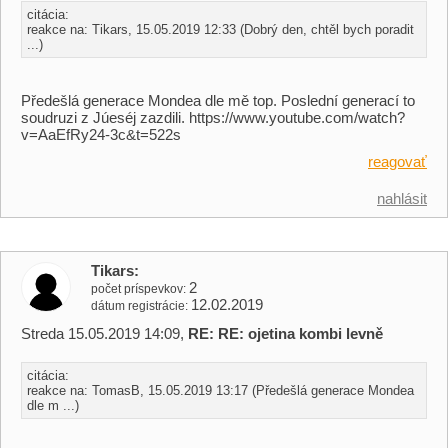
citácia:
reakce na: Tikars, 15.05.2019 12:33 (Dobrý den, chtěl bych poradit
...)
Předešlá generace Mondea dle mě top. Poslední generací to
soudruzi z Júeséj zazdili. https://www.youtube.com/watch?
v=AaEfRy24-3c&t=522s
reagovať
nahlásit
Tikars
2
počet príspevkov
12.02.2019
dátum registrácie
Streda 15.05.2019 14:09,
RE: RE: ojetina kombi levně
citácia:
reakce na: TomasB, 15.05.2019 13:17 (Předešlá generace Mondea
dle m ...)