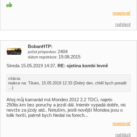
reagovať
nahlásit
BobanHTP
2404
počet príspevkov
19.08.2015
dátum registrácie
Streda 15.05.2019 14:37,
RE: ojetina kombi levně
citácia:
reakce na: Tikars, 15.05.2019 12:33 (Dobrý den, chtěl bych poradit
...)
Ahoj můj kamarád má Mondeo 2012 2.2 TDCi, najeto
250tis.km bez poruchy a jezdí dál. Interiér vypadá dobře, nic
nevrže za jízdy atd.. Netuším, jestli novější Mondea jsou o
tolik horší, patrně bych hledal na forech...
reagovať
nahlásit