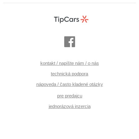
kontakt / napíšte nám / o nás
technická podpora
nápoveda / často kladené otázky
pre predajcu
jednorázová inzercia