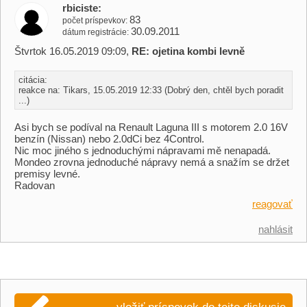
rbiciste
83
počet príspevkov
30.09.2011
dátum registrácie
Štvrtok 16.05.2019 09:09,
RE: ojetina kombi levně
citácia:
reakce na: Tikars, 15.05.2019 12:33 (Dobrý den, chtěl bych poradit
...)
Asi bych se podíval na Renault Laguna III s motorem 2.0 16V
benzín (Nissan) nebo 2.0dCi bez 4Control.
Nic moc jiného s jednoduchými nápravami mě nenapadá.
Mondeo zrovna jednoduché nápravy nemá a snažím se držet
premisy levné.
Radovan
reagovať
nahlásit