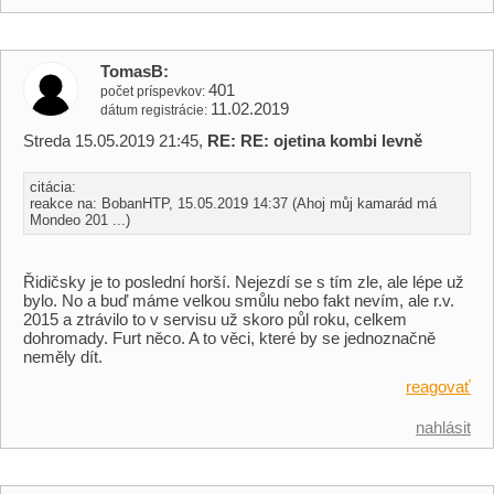
TomasB
401
počet príspevkov
11.02.2019
dátum registrácie
Streda 15.05.2019 21:45,
RE: RE: ojetina kombi levně
citácia:
reakce na: BobanHTP, 15.05.2019 14:37 (Ahoj můj kamarád má
Mondeo 201 ...)
Řidičsky je to poslední horší. Nejezdí se s tím zle, ale lépe už
bylo. No a buď máme velkou smůlu nebo fakt nevím, ale r.v.
2015 a ztrávilo to v servisu už skoro půl roku, celkem
dohromady. Furt něco. A to věci, které by se jednoznačně
neměly dít.
reagovať
nahlásit