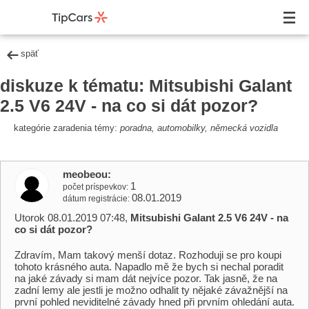
späť
diskuze k tématu: Mitsubishi Galant
2.5 V6 24V - na co si dát pozor?
kategórie zaradenia témy:
poradna, automobilky, německá vozidla
meobeou
1
počet príspevkov
08.01.2019
dátum registrácie
Utorok 08.01.2019 07:48,
Mitsubishi Galant 2.5 V6 24V - na
co si dát pozor?
Zdravím, Mam takový menší dotaz. Rozhoduji se pro koupi
tohoto krásného auta. Napadlo mě že bych si nechal poradit
na jaké závady si mam dát nejvíce pozor. Tak jasně, že na
zadní lemy ale jestli je možno odhalit ty nějaké závažnější na
první pohled neviditelné závady hned při prvním ohledání auta.