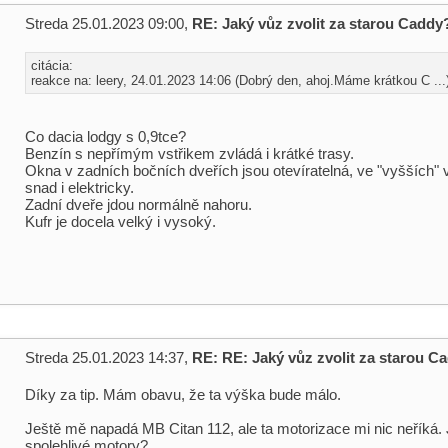
Streda 25.01.2023 09:00,
RE: Jaký vůz zvolit za starou Caddy
citácia:
reakce na: leery, 24.01.2023 14:06 (Dobrý den, ahoj.Máme krátkou C ...
Co dacia lodgy s 0,9tce?
Benzín s nepřímým vstřikem zvládá i krátké trasy.
Okna v zadních bočních dveřích jsou otevíratelná, ve "vyšších"
snad i elektricky.
Zadní dveře jdou normálně nahoru.
Kufr je docela velký i vysoký.
Streda 25.01.2023 14:37,
RE: RE: Jaký vůz zvolit za starou C
Díky za tip. Mám obavu, že ta výška bude málo.
Ještě mě napadá MB Citan 112, ale ta motorizace mi nic neříká. 
spolehlivé motory?