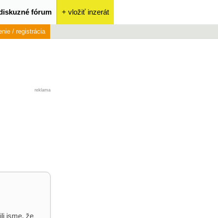
diskuzné fórum
+ vložiť inzerát
enie / registrácia
reklama
?
li jsme, že