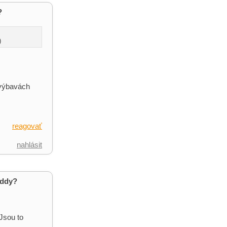
?
)
 výbavách
reagovať
nahlásit
addy?
Jsou to