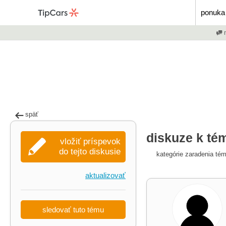
ponuka 
m
späť
diskuze k tém
vložiť príspevok
do tejto diskusie
kategórie zaradenia té
aktualizovať
sledovať tuto tému