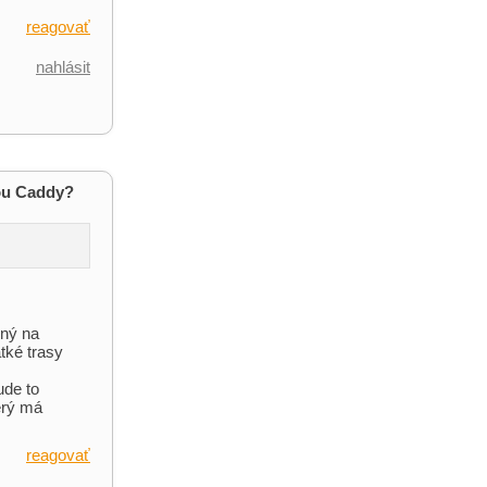
reagovať
nahlásit
rou Caddy?
ený na
tké trasy
ude to
erý má
reagovať