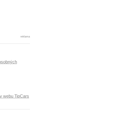
reklama
osobných
ľov webu TipCars