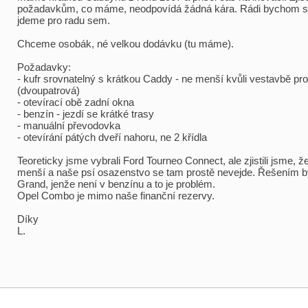
požadavkům, co máme, neodpovídá žádná kára. Rádi bychom se 
jdeme pro radu sem.
Chceme osobák, né velkou dodávku (tu máme).
Požadavky:
- kufr srovnatelný s krátkou Caddy - ne menší kvůli vestavbě pr
(dvoupatrová)
- otevírací obě zadní okna
- benzín - jezdí se krátké trasy
- manuální převodovka
- otevírání pátých dveří nahoru, ne 2 křídla
Teoreticky jsme vybrali Ford Tourneo Connect, ale zjistili jsme, že
menší a naše psí osazenstvo se tam prostě nevejde. Řešením by
Grand, jenže není v benzínu a to je problém.
Opel Combo je mimo naše finanční rezervy.
Díky
L.