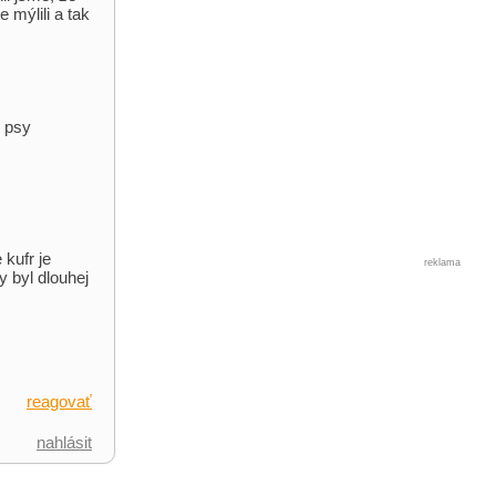
mýlili a tak
o psy
 kufr je
reklama
 byl dlouhej
reagovať
nahlásit