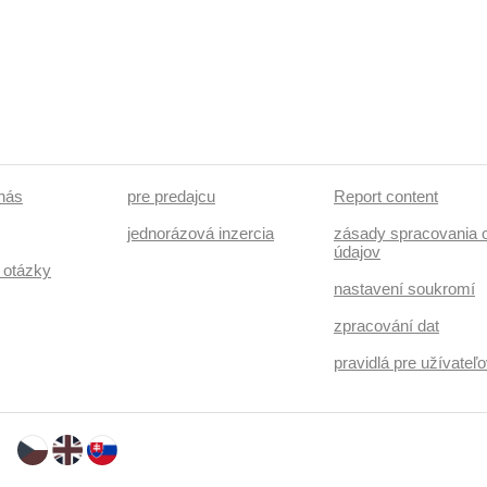
 nás
pre predajcu
Report content
jednorázová inzercia
zásady spracovania 
údajov
 otázky
nastavení soukromí
zpracování dat
pravidlá pre užívate