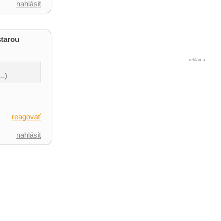
nahlásit
starou
reklama
..)
reagovať
nahlásit