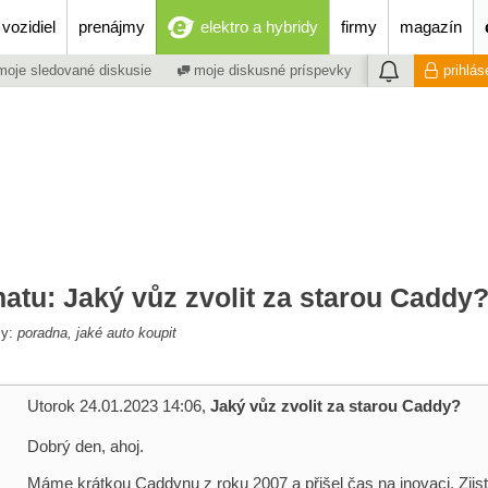
vozidiel
prenájmy
elektro a hybridy
firmy
magazín
oje sledované diskusie
moje diskusné príspevky
prihlás
atu: Jaký vůz zvolit za starou Caddy
my:
poradna, jaké auto koupit
Utorok 24.01.2023 14:06,
Jaký vůz zvolit za starou Caddy?
Dobrý den, ahoj.
Máme krátkou Caddynu z roku 2007 a přišel čas na inovaci. Zjisti