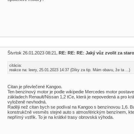
Štvrtok 26.01.2023 08:21,
RE: RE: RE: Jaký vůz zvolit za sta
citácia:
reakce na: leery, 25.01.2023 14:37 (Díky za tip. Mám obavu, že ta ...)
Citan je převlečené Kangoo.
Ten benzínový motor je podle wikipedie Mercedes motor postav
základech Renault/Nissan 1,2 tCe, která je nepovedená a pro krá
vyloženě nevhodná.
Raději než citan bych se podíval na Kangoo s benzínovou 1,6. B
konstrukčně vesměs stejné auto s atmosférickým benzínem, kt
nepřímý vstřik. To je na krátké trasy obrovská výhoda.