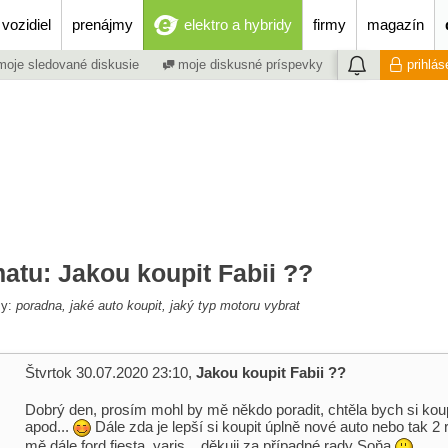
vozidiel
prenájmy
elektro a hybridy
firmy
magazín
oje sledované diskusie
moje diskusné príspevky
prihlás
atu: Jakou koupit Fabii ??
my:
poradna, jaké auto koupit, jaký typ motoru vybrat
Štvrtok 30.07.2020 23:10,
Jakou koupit Fabii ??
Dobrý den, prosím mohl by mě někdo poradit, chtěla bych si koupi
apod...
Dále zda je lepší si koupit úplně nové auto nebo tak 2 ro
mě dále ford fiesta, yaris... děkuji za případné rady Soňa