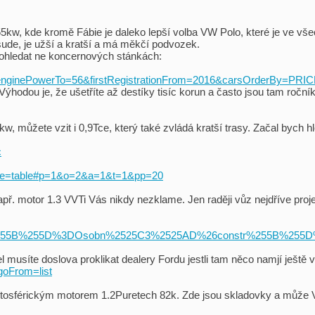
55kw, kde kromě Fábie je daleko lepší volba VW Polo, které je ve vš
de, je užší a kratší a má měkčí podvozek.
pohledat ne koncernových stánkách:
inePowerTo=56&firstRegistrationFrom=2016&carsOrderBy=PRIC
Výhodou je, že ušetříte až destíky tisíc korun a často jsou tam roční
w, můžete vzit i 0,9Tce, který také zvládá kratší trasy. Začal bych h
c
t_type=table#p=1&o=2&a=1&t=1&pp=20
př. motor 1.3 VVTi Vás nikdy nezklame. Jen raději vůz nejdříve proje
ory%255B%255D%3DOsobn%2525C3%2525AD%26constr%255B%25
 musíte doslova proklikat dealery Fordu jestli tam něco namjí ještě 
?goFrom=list
mtosférickým motorem 1.2Puretech 82k. Zde jsou skladovky a může 