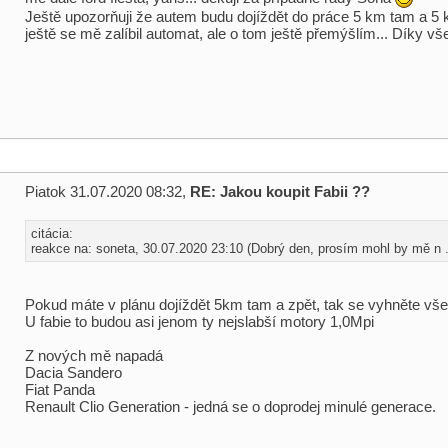
Ještě upozorňuji že autem budu dojíždět do práce 5 km tam a 5 k
ještě se mě zalíbil automat, ale o tom ještě přemýšlím... Díky v
Piatok 31.07.2020 08:32,
RE: Jakou koupit Fabii ??
citácia:
reakce na: soneta, 30.07.2020 23:10 (Dobrý den, prosím mohl by mě n .
Pokud máte v plánu dojíždět 5km tam a zpět, tak se vyhněte v
U fabie to budou asi jenom ty nejslabší motory 1,0Mpi
Z nových mě napadá
Dacia Sandero
Fiat Panda
Renault Clio Generation - jedná se o doprodej minulé generace.