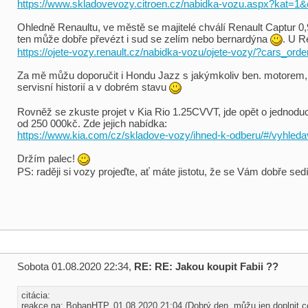
https://www.skladovevozy.citroen.cz/nabidka-vozu.aspx?kat=1
Ohledně Renaultu, ve městě se majitelé chválí Renault Captur 0,9
ten může dobře převézt i sud se zelím nebo bernardýna
. U R
https://ojete-vozy.renault.cz/nabidka-vozu/ojete-vozy/?cars_
Za mě můžu doporučit i Hondu Jazz s jakýmkoliv ben. motorem, je
servisní historií a v dobrém stavu
Rovněž se zkuste projet v Kia Rio 1.25CVVT, jde opět o jednodu
od 250 000kč. Zde jejich nabídka:
https://www.kia.com/cz/skladove-vozy/ihned-k-odberu/#/vyhleda
Držím palec!
PS: raději si vozy projeďte, ať máte jistotu, že se Vám dobře sedí
Sobota 01.08.2020 22:34,
RE: RE: Jakou koupit Fabii ??
citácia:
reakce na: BobanHTP, 01.08.2020 21:04 (Dobrý den, můžu jen doplnit co