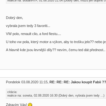
reakce na: BobanHTP, 01.08.2020 21:04 (Dobrý den, můžu jen doplnit co
Dobrý den,
vybrala jsem tedy 3 favoriti...
VW polo, renault clio, a ford fiestu....
U toho vw pola, který motor a výkon, aby to trošku jelo?? nebo je
A hlavně kde jsou levnější díly?? nevím, čemu ted dát přednost.. 
Pondelok 03.08.2020 11:15,
RE: RE: RE: Jakou koupit Fabii ?
citácia:
reakce na: soneta, 02.08.2020 16:30 (Dobrý den, vybrala jsem tedy ...)
Zdravím Vás!