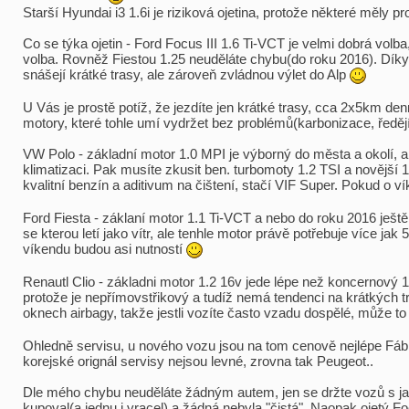
Starší Hyundai i3 1.6i je riziková ojetina, protože některé měly 
Co se týka ojetin - Ford Focus III 1.6 Ti-VCT je velmi dobrá vol
volba. Rovněž Fiestou 1.25 neuděláte chybu(do roku 2016). Dí
snášejí krátké trasy, ale zároveň zvládnou výlet do Alp
U Vás je prostě potíž, že jezdíte jen krátké trasy, cca 2x5km de
motory, které tohle umí vydržet bez problémů(karbonizace, ředěj
VW Polo - základní motor 1.0 MPI je výborný do města a okolí, a
klimatizaci. Pak musíte zkusit ben. turbomoty 1.2 TSI a novější 1
kvalitní benzín a aditivum na čištení, stačí VIF Super. Pokud o 
Ford Fiesta - záklaní motor 1.1 Ti-VCT a nebo do roku 2016 ješt
se kterou letí jako vítr, ale tenhle motor právě potřebuje více jak
víkendu budou asi nutností
Renautl Clio - základni motor 1.2 16v jede lépe než koncernový 1
protože je nepřímovstřikový a tudíž nemá tendenci na krátkých t
oknech airbagy, takže jestli vozíte často vzadu dospělé, může to v
Ohledně servisu, u nového vozu jsou na tom cenově nejlépe Fábi
korejské orignál servisy nejsou levné, zrovna tak Peugeot..
Dle mého chybu neuděláte žádným autem, jen se držte vozů s jas
kupoval(a jednu i vracel) a žádná nebyla "čistá". Naopak ojetý 