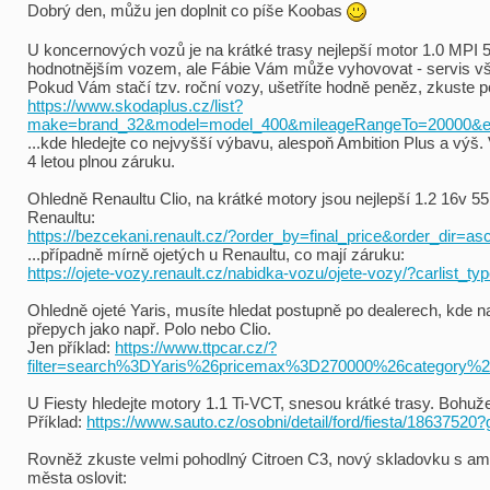
Dobrý den, můžu jen doplnit co píše Koobas
U koncernových vozů je na krátké trasy nejlepší motor 1.0 MPI 
hodnotnějším vozem, ale Fábie Vám může vyhovovat - servis všu
Pokud Vám stačí tzv. roční vozy, ušetříte hodně peněz, zkuste 
https://www.skodaplus.cz/list?
make=brand_32&model=model_400&mileageRangeTo=20000&eng
...kde hledejte co nejvyšší výbavu, alespoň Ambition Plus a výš. 
4 letou plnou záruku.
Ohledně Renaultu Clio, na krátké motory jsou nejlepší 1.2 16v 55k
Renaultu:
https://bezcekani.renault.cz/?order_by=final_price&order_dir=as
...případně mírně ojetých u Renaultu, co mají záruku:
https://ojete-vozy.renault.cz/nabidka-vozu/ojete-vozy/?carlis
Ohledně ojeté Yaris, musíte hledat postupně po dealerech, kde na
přepych jako např. Polo nebo Clio.
Jen příklad:
https://www.ttpcar.cz/?
filter=search%3DYaris%26pricemax%3D270000%26categ
U Fiesty hledejte motory 1.1 Ti-VCT, snesou krátké trasy. Bohužel
Příklad:
https://www.sauto.cz/osobni/detail/ford/fiesta/18637520
Rovněž zkuste velmi pohodlný Citroen C3, nový skladovku s a
města oslovit: