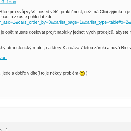
&c3_1=on
Tce pro svůj vyšši posed větší praktičnost, než má Clio(výjimkou je
enaultu zkuste pohledat zde:
order_asc=1&cars_order_by=0&carlist_page=1&carlist_type=table#o
 opět musíte doslovat projít nabídky jednotlivých prodejců, abyste 
chý atmosférický motor, na který Kia dává 7 letou záruki a nová Rio
vani
, jede a dobře vidíte(i to je někdy problém
).
 ...)