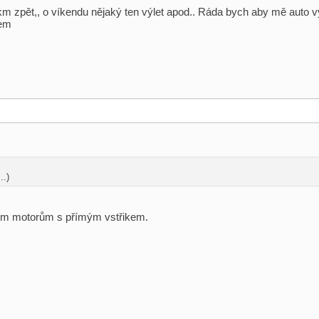
m zpět,, o víkendu nějaký ten výlet apod.. Ráda bych aby mě auto vyd
šem
..)
šem motorům s přímým vstřikem.