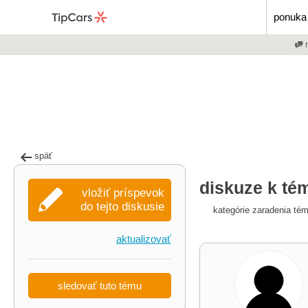
ponuka 
m
späť
diskuze k tém
vložiť príspevok
do tejto diskusie
kategórie zaradenia té
aktualizovať
sledovať tuto tému