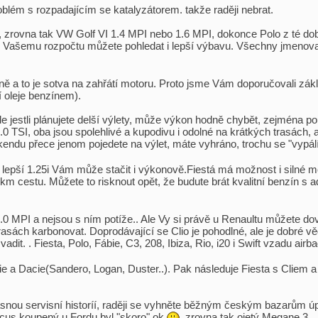
problém s rozpadajícím se katalyzátorem. takže raději nebrat.
ba, zrovna tak VW Golf VI 1.4 MPI nebo 1.6 MPI, dokonce Polo z té dob
ky Vašemu rozpočtu můžete pohledat i lepší výbavu. Všechny jmenov
nně a to je sotva na zahřátí motoru. Proto jsme Vám doporučovali zák
í oleje benzínem).
le jestli plánujete delší výlety, může výkon hodně chybět, zejména p
.0 TSI, oba jsou spolehlivé a kupodivu i odolné na krátkých trasách, a
víkendu přece jenom pojedete na výlet, máte vyhráno, trochu se "vypá
ě lepší 1.25i Vám může stačit i výkonově.Fiestá má možnost i silné 
 5km cestu. Můžete to risknout opět, že budute brát kvalitní benzín s a
.0 MPI a nejsou s ním potíže.. Ale Vy si právě u Renaultu můžete dovo
rasách karbonovat. Doprodávající se Clio je pohodlné, ale je dobré 
adit. . Fiesta, Polo, Fábie, C3, 208, Ibiza, Rio, i20 i Swift vzadu air
e a Dacie(Sandero, Logan, Duster..). Pak následuje Fiesta s Cliem 
nou servisní historíí, raději se vyhněte běžným českým bazarům úpl
Focus koupený u Fordu byl "skoro" ok
, zrovna tak ojetý Megane 3.