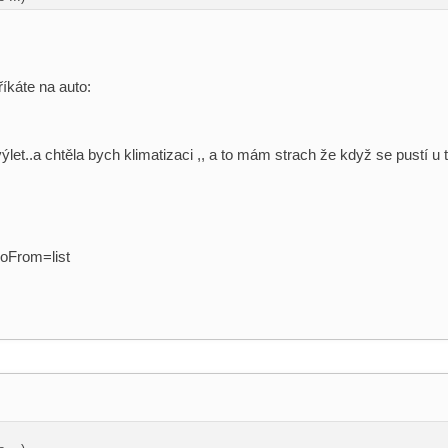
íkáte na auto:
let..a chtěla bych klimatizaci ,, a to mám strach že když se pustí u t
goFrom=list