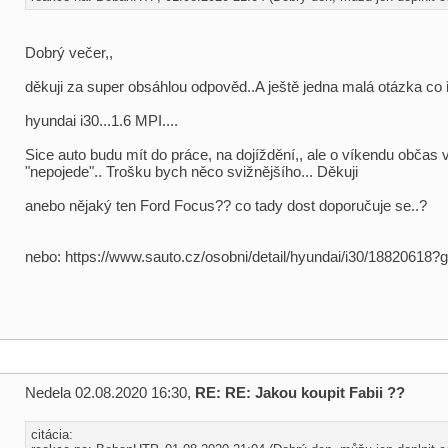
Dobrý večer,,
děkuji za super obsáhlou odpověd..A ještě jedna malá otázka co ř
hyundai i30...1.6 MPI....
Sice auto budu mít do práce, na dojíždění,, ale o víkendu občas vý
"nepojede".. Trošku bych něco svižnějšího... Děkuji
anebo nějaký ten Ford Focus?? co tady dost doporučuje se..?
nebo: https://www.sauto.cz/osobni/detail/hyundai/i30/18820618?
Nedela 02.08.2020 16:30,
RE: RE: Jakou koupit Fabii ??
citácia: