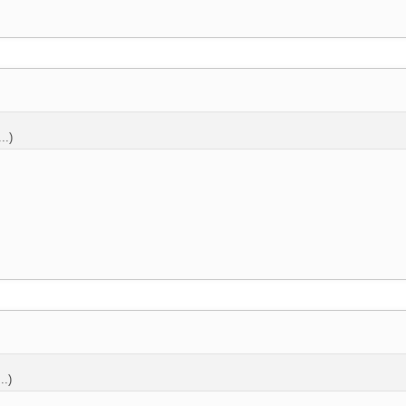
..)
..)