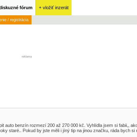
diskuzné fórum
+ vložiť inzerát
enie / registrácia
reklama
t auto benzín rozmezí 200 až 270 000 kč. Vyhlídla jsem si fabii,, ak
ky staré.. Pokud by jste měli i jíný tip na jinou značku, ráda bych si 