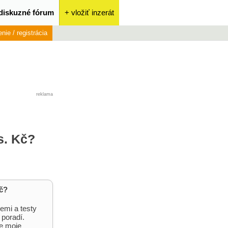
diskuzné fórum
+ vložiť inzerát
enie / registrácia
reklama
s. Kč?
Kč?
emi a testy
 poradí.
le moje