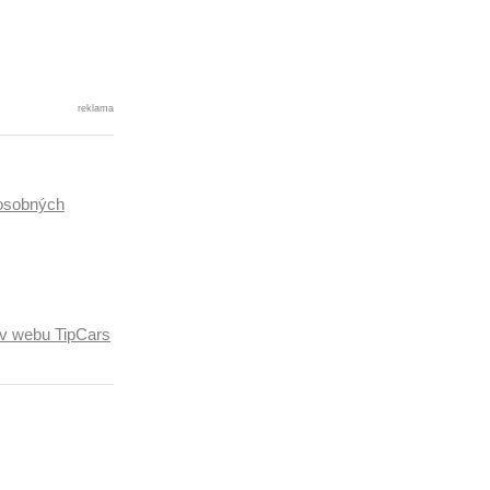
reklama
osobných
ľov webu TipCars