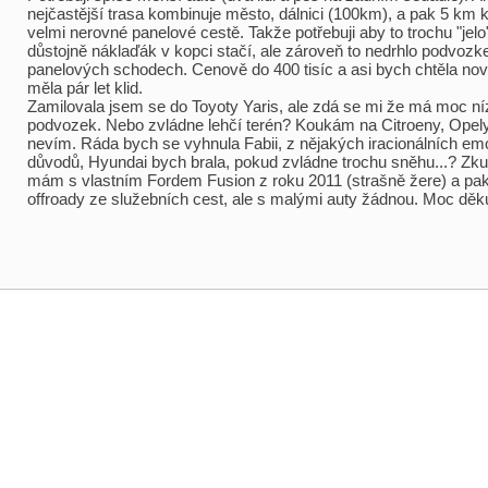
nejčastější trasa kombinuje město, dálnici (100km), a pak 5 km
velmi nerovné panelové cestě. Takže potřebuji aby to trochu "jelo"
důstojně náklaďák v kopci stačí, ale zároveň to nedrhlo podvoz
panelových schodech. Cenově do 400 tisíc a asi bych chtěla no
měla pár let klid.
Zamilovala jsem se do Toyoty Yaris, ale zdá se mi že má moc n
podvozek. Nebo zvládne lehčí terén? Koukám na Citroeny, Opely,
nevím. Ráda bych se vyhnula Fabii, z nějakých iracionálních em
důvodů, Hyundai bych brala, pokud zvládne trochu sněhu...? Zku
mám s vlastním Fordem Fusion z roku 2011 (strašně žere) a pa
offroady ze služebních cest, ale s malými auty žádnou. Moc děku