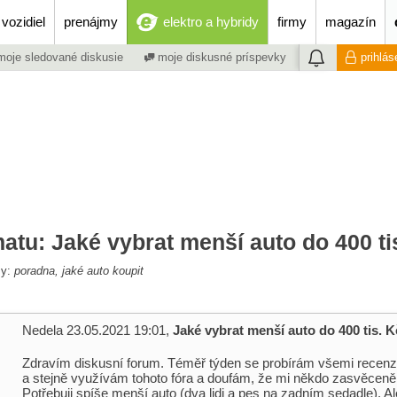
vozidiel
prenájmy
elektro a hybridy
firmy
magazín
oje sledované diskusie
moje diskusné príspevky
prihlás
atu: Jaké vybrat menší auto do 400 ti
my:
poradna, jaké auto koupit
Nedela 23.05.2021 19:01,
Jaké vybrat menší auto do 400 tis. 
Zdravím diskusní forum. Téměř týden se probírám všemi recenz
a stejně využívám tohoto fóra a doufám, že mi někdo zasvěceně
Potřebuji spíše menší auto (dva lidi a pes na zadním sedadle). A