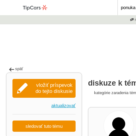
ponuka 
m
späť
diskuze k tém
vložiť príspevok
do tejto diskusie
kategórie zaradenia té
aktualizovať
sledovať tuto tému