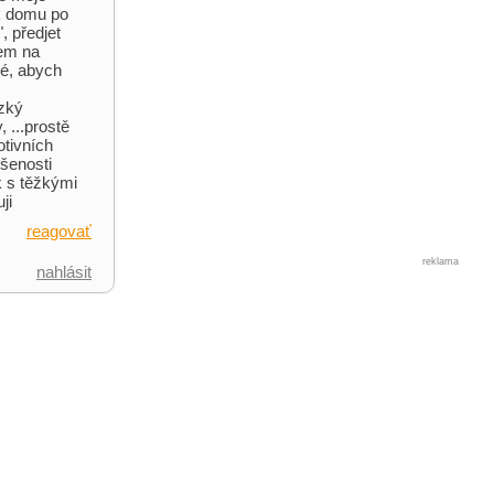
 k domu po
, předjet
kem na
vé, abych
ízký
 ...prostě
otivních
šenosti
k s těžkými
ji
reagovať
reklama
nahlásit