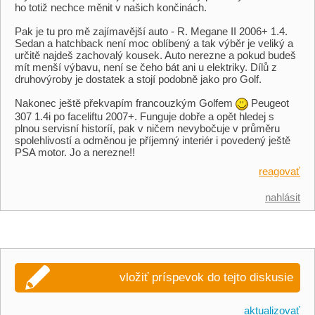
ho totiž nechce měnit v našich končinách.
Pak je tu pro mě zajímavější auto - R. Megane II 2006+ 1.4.
Sedan a hatchback není moc oblíbený a tak výběr je veliký a
určitě najdeš zachovalý kousek. Auto nerezne a pokud budeš
mít menší výbavu, není se čeho bát ani u elektriky. Dílů z
druhovýroby je dostatek a stojí podobně jako pro Golf.
Nakonec ještě překvapím francouzkým Golfem
Peugeot
307 1.4i po faceliftu 2007+. Funguje dobře a opět hledej s
plnou servisní historíí, pak v ničem nevybočuje v průměru
spolehlivostí a odměnou je příjemný interiér i povedený ještě
PSA motor. Jo a nerezne!!
reagovať
nahlásit
vložiť príspevok do tejto diskusie
aktualizovať