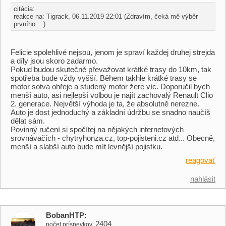
citácia:
reakce na: Tigrack, 06.11.2019 22:01 (Zdravím, čeká mě výběr
prvního ...)
Felicie spolehlivé nejsou, jenom je spraví každej druhej strejda
a díly jsou skoro zadarmo.
Pokud budou skutečně převažovat krátké trasy do 10km, tak
spotřeba bude vždy vyšší. Během takhle krátké trasy se
motor sotva ohřeje a studený motor žere víc. Doporučil bych
menší auto, asi nejlepší volbou je najít zachovalý Renault Clio
2. generace. Největší výhoda je ta, že absolutně nerezne.
Auto je dost jednoduchý a základní údržbu se snadno naučíš
dělat sám.
Povinný ručení si spočítej na nějakých internetových
srovnávačích - chytryhonza.cz, top-pojisteni.cz atd... Obecně,
menší a slabší auto bude mít levnější pojistku.
reagovať
nahlásit
BobanHTP
2404
počet príspevkov