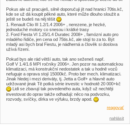
Pokus ale už pracuješ, silně doporučuji jít nad hranici 70tis.kč,
kde se už dá koupit pěkné auto, které může dlouho sloužit a
ještě se budeš na něj těšit
1. Renault Clio III 1.2/1.4 2006+ , nerezene, je hezké,
jednoduché motory co snesou i krátké trasy
2. Ford Fiesta VI 1.25/1.4 Duratec 2008+ , famózní auto pro
mladého řidiče, jen cena od 75tis.kč, ale stojí to za to. Být
mladý asi bych bral Fiestu, je nádherná a člověk si doslova
užívá řízení.
Pokud bys ale rád větší auto, tak ano seženeš např.
Golf V 1.4/1.6 MPI ročníky 2006+. Jen pozor na automatickou
klimatizaci, má konstrukční nedostatek a tak u hodně vozů
nefuguje a oprava stojí 15000kč. Proto ber mech. klimatizaci.
Jinak hledej i mezi deriváty, tj. Jetta a Golf+ a hlavně auto
udržované jinak Tě potká série investic v hodnotě 20 000+kč
Lidi se zbavují tak povedeného auta, když už nechtěji
investovat do oprav takže odhaduji: něco na podvozku,
rozvody, svíčky, dírka ve výfuku, brzdy apod.
reagovať
nahlásit