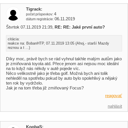
Tigrack
4
počet príspevkov
06.11.2019
dátum registrácie
Štvrtok 07.11.2019 21:39,
RE: RE: Jaké první auto?
citácia:
reakce na: BobanHTP, 07.11.2019 13:05 (Ahoj,- starší Mazdy
reznou a t ...)
Díky moc, právě bych se rád vyhnul takhle malým autům jako
je zmiňovaná toyota atd. Přece jenom asi nejsou moc ideální
na to když nás někdy v autě pojede víc.
Něco velikostně jako je třeba golf. Možná bych ani tolik
nehleděl na spotřebu pokud by auto bylo spolehlivý a nějaký
ten rok by vydrželo.
Jak je na tom třeba již zmiňovaný Focus?
reagovať
nahlásit
KoobaS