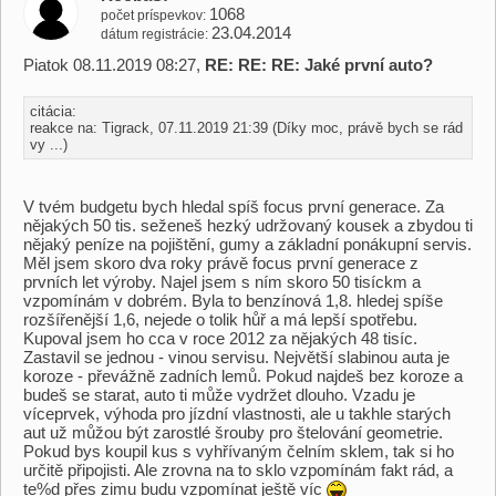
1068
počet príspevkov
23.04.2014
dátum registrácie
Piatok 08.11.2019 08:27,
RE: RE: RE: Jaké první auto?
citácia:
reakce na: Tigrack, 07.11.2019 21:39 (Díky moc, právě bych se rád
vy ...)
V tvém budgetu bych hledal spíš focus první generace. Za
nějakých 50 tis. seženeš hezký udržovaný kousek a zbydou ti
nějaký peníze na pojištění, gumy a základní ponákupní servis.
Měl jsem skoro dva roky právě focus první generace z
prvních let výroby. Najel jsem s ním skoro 50 tisíckm a
vzpomínám v dobrém. Byla to benzínová 1,8. hledej spíše
rozšířenější 1,6, nejede o tolik hůř a má lepší spotřebu.
Kupoval jsem ho cca v roce 2012 za nějakých 48 tisíc.
Zastavil se jednou - vinou servisu. Největší slabinou auta je
koroze - převážně zadních lemů. Pokud najdeš bez koroze a
budeš se starat, auto ti může vydržet dlouho. Vzadu je
víceprvek, výhoda pro jízdní vlastnosti, ale u takhle starých
aut už můžou být zarostlé šrouby pro štelování geometrie.
Pokud bys koupil kus s vyhřívaným čelním sklem, tak si ho
určitě připojisti. Ale zrovna na to sklo vzpomínám fakt rád, a
te%d přes zimu budu vzpomínat ještě víc