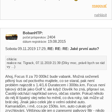
reagovať
nahlásit
BobanHTP
2404
počet príspevkov
19.08.2015
dátum registrácie
Sobota 09.11.2019 17:29,
RE: RE: RE: Jaké první auto?
citácia:
reakce na: Tigrack, 07.11.2019 21:39 (Díky moc, právě bych se rád
vy ...)
Ahoj, Focus II za 70 000kč bude vabank. Možná seženeš
pěkný kus od poctivého majitele, co se staral, pak není
problém najezdit s 1.4/1.6 Duratecem i 300tis.km. Focus není
takový držák jako Golf V, ale když člověk ho zná, připraví se.
Častěji odchází například servo, občas startér. Pokud někdo
do něj lil špatný olej nebo ho měnil, co dva roky, tak může už
brát olej. Jinak jako celek jde o velmi odolné auto.
Kamarádům, i mě, cca po 150tis. km, auto cukalo při
zrychlování. Většinou jde jen o zanesený palivový filtr - nikdo