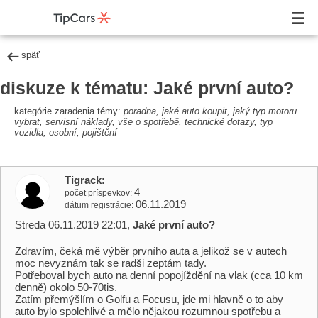
späť
diskuze k tématu: Jaké první auto?
kategórie zaradenia témy:
poradna, jaké auto koupit, jaký typ motoru
vybrat, servisní náklady, vše o spotřebě, technické dotazy, typ
vozidla, osobní, pojištění
Tigrack
4
počet príspevkov
06.11.2019
dátum registrácie
Streda 06.11.2019 22:01,
Jaké první auto?
Zdravím, čeká mě výběr prvního auta a jelikož se v autech
moc nevyznám tak se radši zeptám tady.
Potřeboval bych auto na denní popojíždění na vlak (cca 10 km
denně) okolo 50-70tis.
Zatím přemýšlím o Golfu a Focusu, jde mi hlavně o to aby
auto bylo spolehlivé a mělo nějakou rozumnou spotřebu a