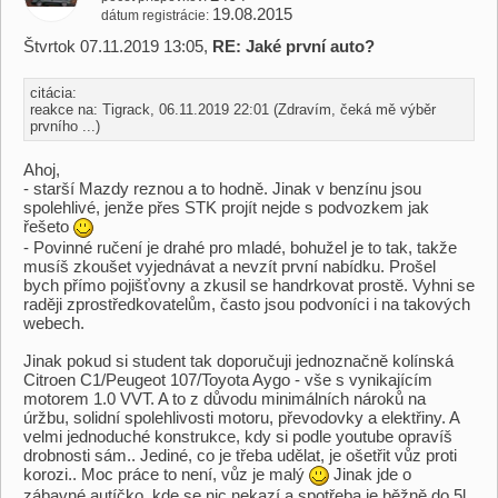
19.08.2015
dátum registrácie
Štvrtok 07.11.2019 13:05,
RE: Jaké první auto?
citácia:
reakce na: Tigrack, 06.11.2019 22:01 (Zdravím, čeká mě výběr
prvního ...)
Ahoj,
- starší Mazdy reznou a to hodně. Jinak v benzínu jsou
spolehlivé, jenže přes STK projít nejde s podvozkem jak
řešeto
- Povinné ručení je drahé pro mladé, bohužel je to tak, takže
musíš zkoušet vyjednávat a nevzít první nabídku. Prošel
bych přímo pojišťovny a zkusil se handrkovat prostě. Vyhni se
raději zprostředkovatelům, často jsou podvoníci i na takových
webech.
Jinak pokud si student tak doporučuji jednoznačně kolínská
Citroen C1/Peugeot 107/Toyota Aygo - vše s vynikajícím
motorem 1.0 VVT. A to z důvodu minimálních nároků na
úržbu, solidní spolehlivosti motoru, převodovky a elektřiny. A
velmi jednoduché konstrukce, kdy si podle youtube opravíš
drobnosti sám.. Jediné, co je třeba udělat, je ošetřit vůz proti
korozi.. Moc práce to není, vůz je malý
Jinak jde o
zábavné autíčko, kde se nic nekazí a spotřeba je běžně do 5l.