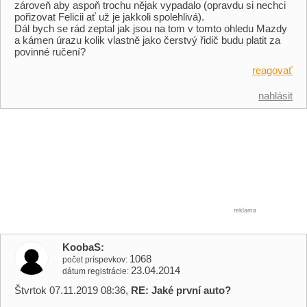
zároveň aby aspoň trochu nějak vypadalo (opravdu si nechci
pořizovat Felicii ať už je jakkoli spolehlivá).
Dál bych se rád zeptal jak jsou na tom v tomto ohledu Mazdy
a kámen úrazu kolik vlastně jako čerstvý řidič budu platit za
povinné ručení?
reagovať
nahlásit
reklama
KoobaS
1068
počet príspevkov
23.04.2014
dátum registrácie
Štvrtok 07.11.2019 08:36,
RE: Jaké první auto?