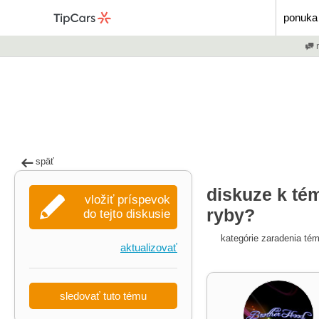
ponuka 
m
späť
diskuze k té
vložiť príspevok
ryby?
do tejto diskusie
kategórie zaradenia té
aktualizovať
sledovať tuto tému