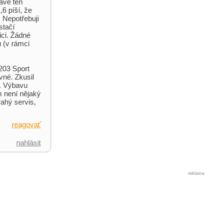
rávě ten
6 píší, že
. Nepotřebuji
stačí
ici. Žádné
u (v rámci
203 Sport
vné. Zkusil
l. Výbavu
m není nějaký
ahý servis,
reagovať
nahlásit
reklama