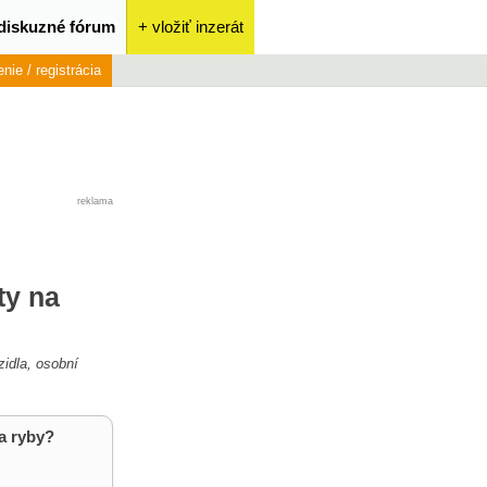
diskuzné fórum
+ vložiť inzerát
enie / registrácia
reklama
ty na
zidla, osobní
a ryby?