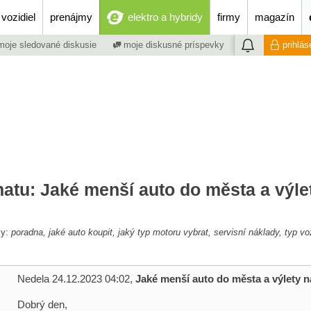
vozidiel
prenájmy
elektro a hybridy
firmy
magazín
oje sledované diskusie
moje diskusné príspevky
prihlás
matu: Jaké menší auto do města a výle
my:
poradna, jaké auto koupit, jaký typ motoru vybrat, servisní náklady, typ vo
Nedela 24.12.2023 04:02,
Jaké menší auto do města a výlety n
Dobrý den,