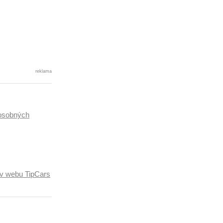
reklama
osobných
ľov webu TipCars