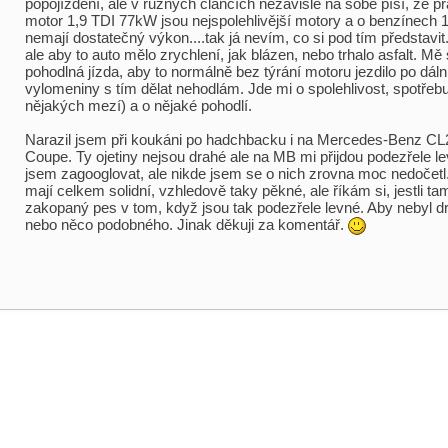
popojíždění, ale v různých článcích nezávisle na sobě píší, že p
motor 1,9 TDI 77kW jsou nejspolehlivější motory a o benzínech 1,
nemají dostatečný výkon....tak já nevím, co si pod tím představit
ale aby to auto mělo zrychlení, jak blázen, nebo trhalo asfalt. Mě 
pohodlná jízda, aby to normálně bez týrání motoru jezdilo po dáln
vylomeniny s tím dělat nehodlám. Jde mi o spolehlivost, spotřeb
nějakých mezí) a o nějaké pohodlí.
Narazil jsem při koukáni po hadchbacku i na Mercedes-Benz CL
Coupe. Ty ojetiny nejsou drahé ale na MB mi přijdou podezřele le
jsem zagooglovat, ale nikde jsem se o nich zrovna moc nedočet
mají celkem solidní, vzhledově taky pěkné, ale říkám si, jestli ta
zakopaný pes v tom, když jsou tak podezřele levné. Aby nebyl dr
nebo něco podobného. Jinak děkuji za komentář.