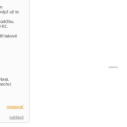
ám
když už to
 údržbu.
0 Kč.
tři takové
reklama
brat.
nechci
reagovať
nahlásit