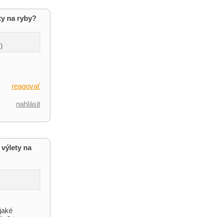
ty na ryby?
)
reagovať
nahlásit
výlety na
jaké