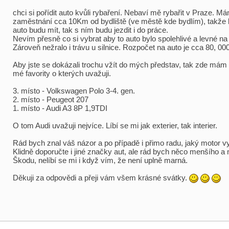
chci si pořídit auto kvůli rybaření. Nebaví mě rybařit v Praze. M
zaměstnání cca 10Km od bydliště (ve městě kde bydlím), takže 
auto budu mít, tak s ním budu jezdit i do práce.
Nevím přesně co si vybrat aby to auto bylo spolehlivé a levné na
Zároveň nežralo i trávu u silnice. Rozpočet na auto je cca 80, 00
Aby jste se dokázali trochu vžít do mých představ, tak zde mám 
mé favority o kterých uvažuji.
3. místo - Volkswagen Polo 3-4. gen.
2. místo - Peugeot 207
1. místo - Audi A3 8P 1,9TDI
O tom Audi uvažuji nejvíce. Líbí se mi jak exterier, tak interier.
Rád bych znal váš názor a po případě i přimo radu, jaký motor vy
Klidně doporučte i jiné značky aut, ale rád bych něco menšího a 
Škodu, nelíbí se mi i když vím, že není uplně marná.
Děkuji za odpovědi a přeji vám všem krásné svátky.