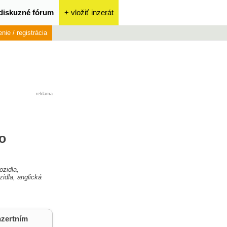
diskuzné fórum
+ vložiť inzerát
enie / registrácia
reklama
o
ozidla,
zidla, anglická
nzertním