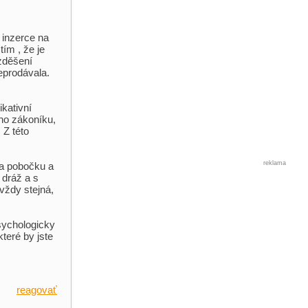
 inzerce na
tím , že je
zděšení
neprodávala.
ikativní
ho zákoníku,
 Z této
reklama
na pobočku a
 dráž a s
vždy stejná,
Psychologicky
teré by jste
reagovať