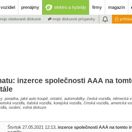
vozidiel
prenájmy
elektro a hybridy
firmy
magazín
oje sledované diskusie
moje diskusné príspevky
prihlás
matu: inzerce společnosti AAA na tomt
tále
my:
poradna, jaké auto koupit, ostatní, automobilky, česká vozidla, německá v
ponská vozidla, italská vozidla, korejská vozidla, čínská vozidla, americká vo
zidla, osobní, volná diskuze
Štvrtok 27.05.2021 12:13,
inzerce společnosti AAA na tomto i