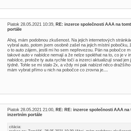
Piatok 28.05.2021 10:39,
RE: inzerce společnosti AAA na tomt
portále
Ahoj, mám podobnou zkušenost. Na jejich internetových stránká
vybral auto, potom jsem osobně zašel na jejich místní pobočku,
o to auto zájem, jestli mi ho sem nepřevezou. Pán na pobočce mi 
takové auto v nabídce nemají a že nelze spoléhat na to, co je v i
nabídce, protože ty auta rychle točí a inzerci aktualizují snad jen
týdně. Tohle se mi stalo 2x, a vždy mi pak nabízel něco dražšího
mám vybrat přímo u nich na pobočce co zrovna je....
Piatok 28.05.2021 21:00,
RE: RE: inzerce společnosti AAA na
inzertním portále
citácia: