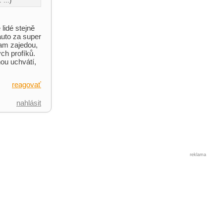
...)
 lidé stejně
auto za super
am zajedou,
ých profíků.
nou uchvátí,
reagovať
nahlásit
reklama