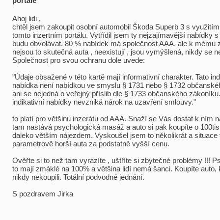
portále
Ahoj lidi ,
chtěl jsem zakoupit osobní automobil Škoda Superb 3 s využitím
tomto inzertním portálu. Vytřídil jsem ty nejzajímavější nabídky s 
budu obvolávat. 80 % nabídek má společnost AAA, ale k mému 
nejsou to skutečná auta , neexistují , jsou vymýšlená, nikdy se 
Společnost pro svou ochranu dole uvede:
"Údaje obsažené v této kartě mají informativní charakter. Tato ind
nabídka není nabídkou ve smyslu § 1731 nebo § 1732 občanské
ani se nejedná o veřejný příslib dle § 1733 občanského zákoníku.
indikativní nabídky nevzniká nárok na uzavření smlouvy."
to platí pro většinu inzerátu od AAA. Snaží se Vás dostat k ním 
tam nastává psychologická masáž a auto si pak koupíte o 100tis
daleko větším nájezdem. Vyskoušel jsem to několikrát a situace 
parametrově horší auta za podstatně vyšší cenu.
Ověřte si to než tam vyrazíte , uštříte si zbytečné problémy !!! 
to mají zmáklé na 100% a většina lidí nemá šanci. Koupíte auto, k
nikdy nekoupili. Totální podvodné jednání.
S pozdravem Jirka