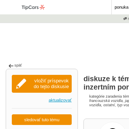
ponuka 
m
späť
diskuze k té
vložiť príspevok
inzertním por
do tejto diskusie
kategórie zaradenia té
aktualizovať
francouzská vozidla, ja
vozidla, ostatní, typ vo
sledovať tuto tému