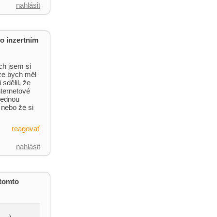
nahlásit
o inzertním
ch jsem si
 že bych měl
sdělil, že
nternetové
 jednou
 nebo že si
reagovať
nahlásit
 tomto