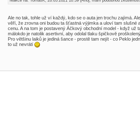
reakce na: TomášK, 28.05.2021 10:39 (Ahoj, mám podobnou zkušenost. 
Ale no tak, tohle už ví každý, kdo se o auta jen trochu zajímá. Ale
věří, že zrovna oni budou ta šťastná výjimka a uloví tam slušné 
cenu. A na tom je postavený Áčkový obchodní model - když už t
málokdo je natolik asertivní, aby odolal tlaku špičkově proškolen
Pro většinu laiků je jediná šance - prostě tam nejít - co Peklo jed
to už nevrátí