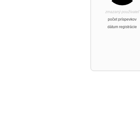
zmazaný používateľ
počet príspevkov
dátum registrácie