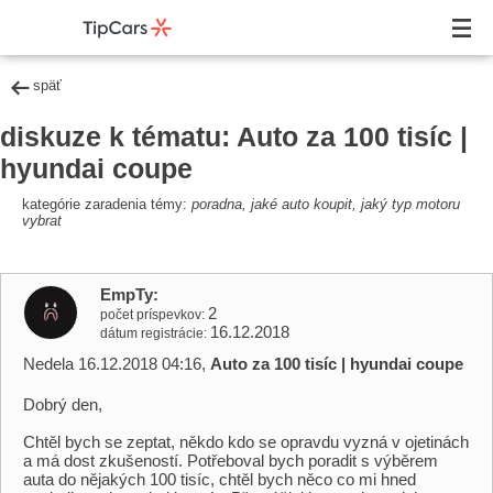
späť
diskuze k tématu: Auto za 100 tisíc |
hyundai coupe
kategórie zaradenia témy:
poradna, jaké auto koupit, jaký typ motoru
vybrat
EmpTy
2
počet príspevkov
16.12.2018
dátum registrácie
Nedela 16.12.2018 04:16,
Auto za 100 tisíc | hyundai coupe
Dobrý den,
Chtěl bych se zeptat, někdo kdo se opravdu vyzná v ojetinách
a má dost zkušeností. Potřeboval bych poradit s výběrem
auta do nějakých 100 tisíc, chtěl bych něco co mi hned