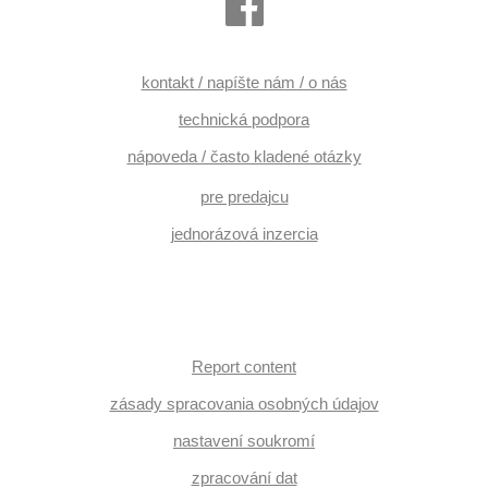
kontakt / napíšte nám / o nás
technická podpora
nápoveda / často kladené otázky
pre predajcu
jednorázová inzercia
Report content
zásady spracovania osobných údajov
nastavení soukromí
zpracování dat