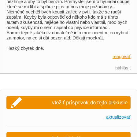
nezhnije a aby to byl benzín. Přemýšlel jsem o hyundai coupe,
které se mi líbí a splňuje plus mínus moje požadavky.
Nicméně nechtěl bych koupit zajíce v pytli, takže se radši
zeptám. Kdyby byla odpověď od někoho kdo má s tímto
autem zkušenosti, nejlépe ho vlastní nebo vlastnil, moc bych
ocenil, kdyby mi o něm napsal co nejvíce informací.
Samozřejmě jakékoliv dodatečně info moc ocením, co vybrat
za motor, na co si dát pozor, atd. Děkuji mockrát.
Hezký zbytek dne.
reagovať
nahlásit
vložiť príspevok do tejto diskusie
aktualizovať