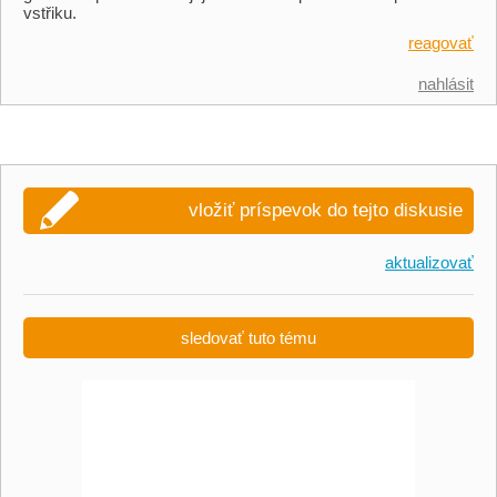
vstřiku.
reagovať
nahlásit
vložiť príspevok do tejto diskusie
aktualizovať
sledovať tuto tému