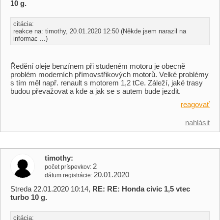
10 g.
citácia:
reakce na: timothy, 20.01.2020 12:50 (Někde jsem narazil na
informac ...)
Ředění oleje benzínem při studeném motoru je obecně
problém moderních přímovstřikových motorů. Velké problémy
s tím měl např. renault s motorem 1,2 tCe. Záleží, jaké trasy
budou převažovat a kde a jak se s autem bude jezdit.
reagovať
nahlásit
timothy
2
počet príspevkov
20.01.2020
dátum registrácie
Streda 22.01.2020 10:14,
RE: RE: Honda civic 1,5 vtec
turbo 10 g.
citácia: