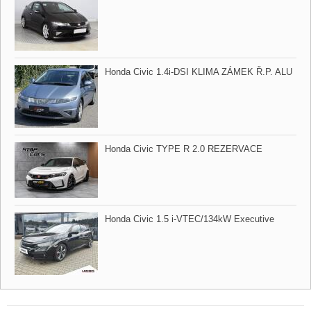
Honda Civic 1.4i​-DSI KLIMA ZÁMEK Ř.P. ALU
Honda Civic TYPE R 2.0 REZERVACE
Honda Civic 1.5 i​-VTEC/134kW Executive