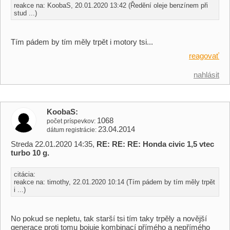
reakce na: KoobaS, 20.01.2020 13:42 (Ředění oleje benzínem při
stud ...)
Tím pádem by tím měly trpět i motory tsi...
reagovať
nahlásit
KoobaS
1068
počet príspevkov
23.04.2014
dátum registrácie
Streda 22.01.2020 14:35,
RE: RE: RE: Honda civic 1,5 vtec
turbo 10 g.
citácia:
reakce na: timothy, 22.01.2020 10:14 (Tím pádem by tím měly trpět
i ...)
No pokud se nepletu, tak starší tsi tím taky trpěly a novější
generace proti tomu bojuje kombinací přímého a nepřímého