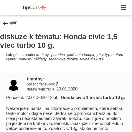
späť
diskuze k tématu: Honda civic 1,5
vtec turbo 10 g.
kategórie zaradenia témy:
poradna, jaké auto koupit, jaký typ motoru
vybrat, servisní náklady, technické dotazy, volná diskuze
timothy
2
počet príspevkov
20.01.2020
dátum registrácie
Pondelok 20.01.2020 12:50,
Honda civic 1,5 vtec turbo 10 g.
Někde jsem narazil na informace o problémech, které sebou
tento motor údajně nese. Jedná se o pronikání benzínu do
oleje při nedostatečném zahřátí motoru. Tudíž jde o problém
při ježdění na krátké vzdálenosti. Jinak jde z mého pohledu o
velice podařené auto. Zda-li civic 10g. skutečně tímto