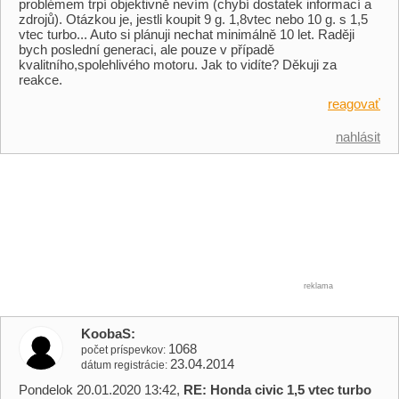
problémem trpí objektivně nevím (chybí dostatek informací a
zdrojů). Otázkou je, jestli koupit 9 g. 1,8vtec nebo 10 g. s 1,5
vtec turbo... Auto si plánuji nechat minimálně 10 let. Raději
bych poslední generaci, ale pouze v případě
kvalitního,spolehlivého motoru. Jak to vidíte? Děkuji za
reakce.
reagovať
nahlásit
reklama
KoobaS
1068
počet príspevkov
23.04.2014
dátum registrácie
Pondelok 20.01.2020 13:42,
RE: Honda civic 1,5 vtec turbo