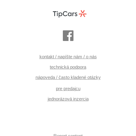
kontakt / napíšte nám / o nás
technická podpora
nápoveda / často kladené otázky
pre predajcu
jednorázová inzercia
Report content