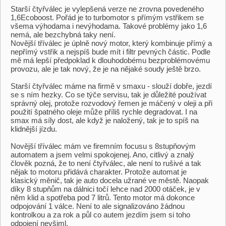
Starší čtyřválec je vylepšená verze ne zrovna povedeného
1,6Ecoboost. Pořád je to turbomotor s přímým vstřikem se
všema výhodama i nevýhodama. Takové problémy jako 1,6
nemá, ale bezchybná taky není.
Novější tříválec je úplně nový motor, který kombinuje přímý a
nepřímý vstřik a nejspíš bude mít i filtr pevných částic. Podle
mě má lepší předpoklad k dlouhodobému bezproblémovému
provozu, ale je tak nový, že je na nějaké soudy ještě brzo.
Starší čtyřválec máme na firmě v smaxu - slouží dobře, jezdí
se s ním hezky. Co se týče servisu, tak je důležité používat
správný olej, protože rozvodový řemen je máčený v oleji a při
použití špatného oleje může příliš rychle degradovat. I na
smax má síly dost, ale když je naložený, tak je to spíš na
klidnější jízdu.
Novější tříválec mám ve firemním focusu s 8stupňovým
automatem a jsem velmi spokojenej. Ano, citlivý a znalý
člověk pozná, že to není čtyřválec, ale není to rušivé a tak
nějak to motoru přidává charakter. Protože automat je
klasický měnič, tak je auto docela užrané ve městě. Naopak
díky 8 stupňům na dálnici točí lehce nad 2000 otáček, je v
něm klid a spotřeba pod 7 litrů. Tento motor má dokonce
odpojování 1 válce. Není to ale signalizováno žádnou
kontrolkou a za rok a půl co autem jezdím jsem si toho
odpojení nevšiml.