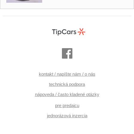
kontakt / napíšte nám / o nás
technická podpora
nápoveda / často kladené otázky
pre predajcu
jednorázová inzercia