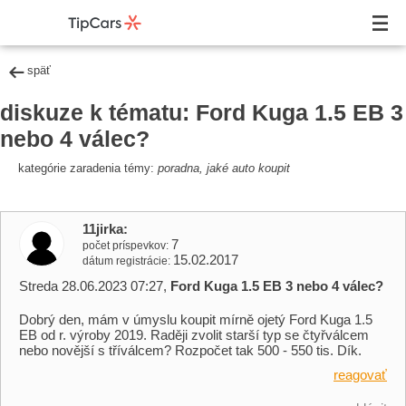
späť
diskuze k tématu: Ford Kuga 1.5 EB 3
nebo 4 válec?
kategórie zaradenia témy:
poradna, jaké auto koupit
11jirka
7
počet príspevkov
15.02.2017
dátum registrácie
Streda 28.06.2023 07:27,
Ford Kuga 1.5 EB 3 nebo 4 válec?
Dobrý den, mám v úmyslu koupit mírně ojetý Ford Kuga 1.5
EB od r. výroby 2019. Raději zvolit starší typ se čtyřválcem
nebo novější s tříválcem? Rozpočet tak 500 - 550 tis. Dík.
reagovať