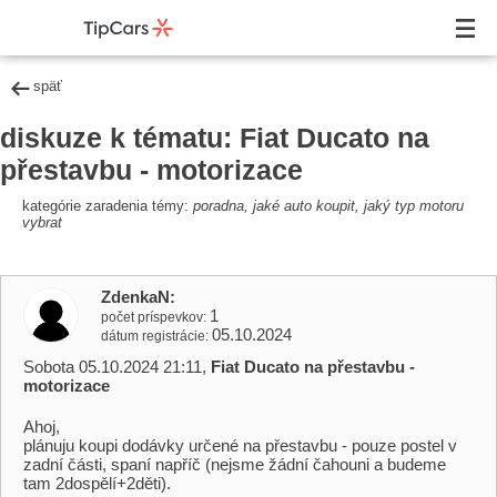
späť
diskuze k tématu: Fiat Ducato na
přestavbu - motorizace
kategórie zaradenia témy:
poradna, jaké auto koupit, jaký typ motoru
vybrat
ZdenkaN
1
počet príspevkov
05.10.2024
dátum registrácie
Sobota 05.10.2024 21:11,
Fiat Ducato na přestavbu -
motorizace
Ahoj,
plánuju koupi dodávky určené na přestavbu - pouze postel v
zadní části, spaní napříč (nejsme žádní čahouni a budeme
tam 2dospělí+2děti).