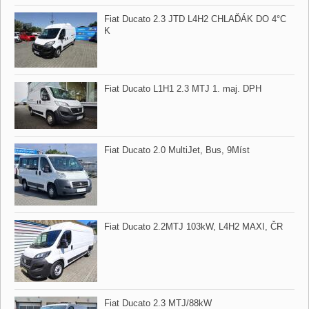
Fiat Ducato 2.3 JTD L4H2 CHLAĎÁK DO 4°C
K
Fiat Ducato L1H1 2.3 MTJ 1. maj. DPH
Fiat Ducato 2.0 MultiJet,​ Bus,​ 9Míst
Fiat Ducato 2.2MTJ 103kW,​ L4H2 MAXI,​ ČR
Fiat Ducato 2.3 MTJ/88kW