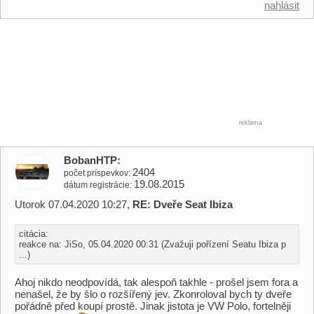
nahlásit
reklama
BobanHTP
2404
počet príspevkov
19.08.2015
dátum registrácie
Utorok 07.04.2020 10:27,
RE: Dveře Seat Ibiza
citácia:
reakce na: JiSo, 05.04.2020 00:31 (Zvažuji pořízení Seatu Ibiza p
...)
Ahoj nikdo neodpovídá, tak alespoň takhle - prošel jsem fora a
nenašel, že by šlo o rozšířený jev. Zkonroloval bych ty dveře
pořádně před koupí prostě. Jinak jistota je VW Polo, fortelněji