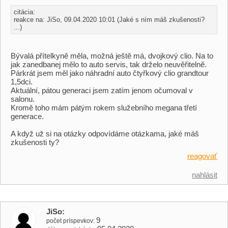
citácia:
reakce na: JiSo, 09.04.2020 10:01 (Jaké s ním máš zkušenosti?
...)
Bývalá přítelkyně měla, možná ještě má, dvojkový clio. Na to
jak zanedbanej mělo to auto servis, tak drželo neuvěřitelně.
Párkrát jsem měl jako náhradní auto čtyřkový clio grandtour
1,5dci.
Aktuální, pátou generaci jsem zatím jenom očumoval v
salonu.
Kromě toho mám pátým rokem služebního megana třetí
generace.
A když už si na otázky odpovídáme otázkama, jaké máš
zkušenosti ty?
reagovať
nahlásit
JiSo
9
počet príspevkov