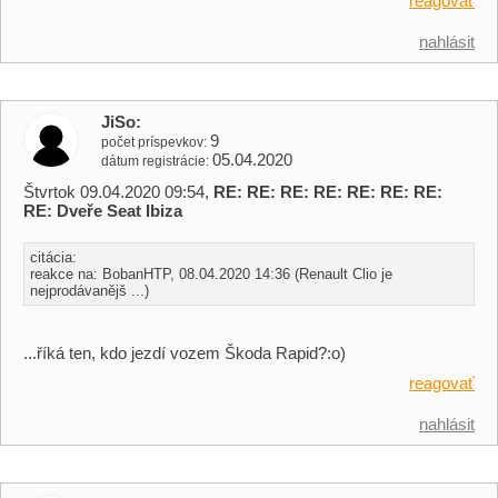
reagovať
nahlásit
JiSo
9
počet príspevkov
05.04.2020
dátum registrácie
Štvrtok 09.04.2020 09:54,
RE: RE: RE: RE: RE: RE: RE:
RE: Dveře Seat Ibiza
citácia:
reakce na: BobanHTP, 08.04.2020 14:36 (Renault Clio je
nejprodávanějš ...)
...říká ten, kdo jezdí vozem Škoda Rapid?:o)
reagovať
nahlásit