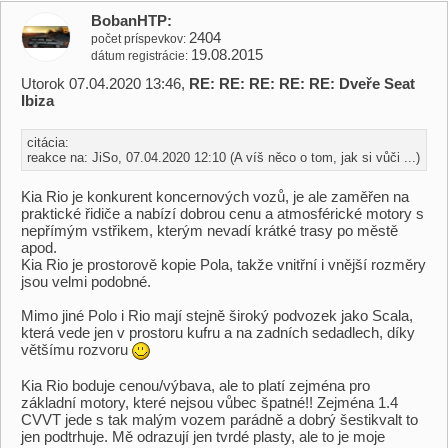
BobanHTP
2404
počet príspevkov
19.08.2015
dátum registrácie
Utorok 07.04.2020 13:46,
RE: RE: RE: RE: RE: Dveře Seat
Ibiza
citácia:
reakce na: JiSo, 07.04.2020 12:10 (A víš něco o tom, jak si vůči ...)
Kia Rio je konkurent koncernových vozů, je ale zaměřen na
praktické řidiče a nabízí dobrou cenu a atmosférické motory s
nepřímým vstřikem, kterým nevadí krátké trasy po městě
apod.
Kia Rio je prostorově kopie Pola, takže vnitřní i vnější rozměry
jsou velmi podobné.
Mimo jiné Polo i Rio mají stejně široký podvozek jako Scala,
která vede jen v prostoru kufru a na zadních sedadlech, díky
většímu rozvoru
Kia Rio boduje cenou/výbava, ale to platí zejména pro
základní motory, které nejsou vůbec špatné!! Zejména 1.4
CVVT jede s tak malým vozem parádně a dobrý šestikvalt to
jen podtrhuje. Mě odrazují jen tvrdé plasty, ale to je moje