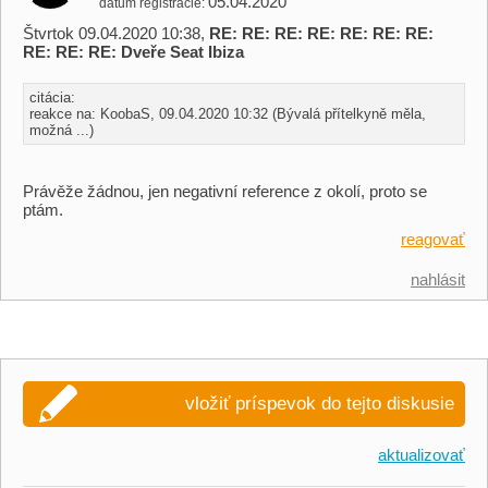
05.04.2020
dátum registrácie
Štvrtok 09.04.2020 10:38,
RE: RE: RE: RE: RE: RE: RE:
RE: RE: RE: Dveře Seat Ibiza
citácia:
reakce na: KoobaS, 09.04.2020 10:32 (Bývalá přítelkyně měla,
možná ...)
Právěže žádnou, jen negativní reference z okolí, proto se
ptám.
reagovať
nahlásit
vložiť príspevok do tejto diskusie
aktualizovať