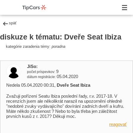
späť
diskuze k tématu: Dveře Seat Ibiza
kategórie zaradenia témy:
poradna
JiSo
9
počet príspevkov
05.04.2020
dátum registrácie
Nedela 05.04.2020 00:31,
Dveře Seat Ibiza
Zvažuji pořízení Seatu Ibiza poslední řady, r.v. 2017-18. V
recenzích jsem ale několikrát narazil na upozornění ohledně
"nedobré zvuky vydávajícího" dovírání zadních dveří a kufru.
Máte někdo zkušenost ? Nebo to byla třeba jen záležitost
prvních kusů z r. 2017? Děkuji moc.
reagovať