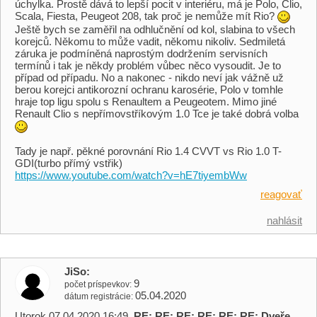
úchylka. Prostě dává to lepší pocit v interiéru, má je Polo, Clio,
Scala, Fiesta, Peugeot 208, tak proč je nemůže mít Rio?
Ještě bych se zaměřil na odhlučnění od kol, slabina to všech
korejců. Někomu to může vadit, někomu nikoliv. Sedmiletá
záruka je podmíněná naprostým dodržením servisních
termínů i tak je někdy problém vůbec něco vysoudit. Je to
případ od případu. No a nakonec - nikdo neví jak vážně už
berou korejci antikorozní ochranu karosérie, Polo v tomhle
hraje top ligu spolu s Renaultem a Peugeotem. Mimo jiné
Renault Clio s nepřímovstříkovým 1.0 Tce je také dobrá volba
Tady je např. pěkné porovnání Rio 1.4 CVVT vs Rio 1.0 T-
GDI(turbo přímý vstřik)
https://www.youtube.com/watch?v=hE7tiyembWw
reagovať
nahlásit
JiSo
9
počet príspevkov
05.04.2020
dátum registrácie
Utorok 07.04.2020 16:49,
RE: RE: RE: RE: RE: RE: Dveře