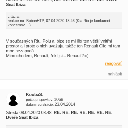
Seat Ibiza
citácia:
reakce na: BobanHTP, 07.04.2020 13:46 (Kia Rio je konkurent
koncernov ...)
V současných Riu, Polu a Ibize se mi líbí ten větší vnitřní
prostor a i proto o nich uvažuju, takže ten Renault Clio mi tam
moc nezapadá.
Mimochodem, Renault, řekl jsi... Renault?:o)
reagovať
nahlásit
KoobaS
1068
počet príspevkov
23.04.2014
dátum registrácie
Streda 08.04.2020 08:48,
RE: RE: RE: RE: RE: RE: RE:
Dveře Seat Ibiza