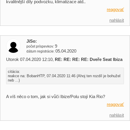
kvalitnější díly podvozku, klimatizace atd..
reagovať
nahlásit
JiSo
9
počet príspevkov
05.04.2020
dátum registrácie
Utorok 07.04.2020 12:10,
RE: RE: RE: RE: Dveře Seat Ibiza
citácia:
reakce na: BobanHTP, 07.04.2020 11:46 (Ahoj ten rozdíl je bohužel
neb ...)
A víš něco o tom, jak si vůči Ibize/Polu stojí Kia Rio?
reagovať
nahlásit