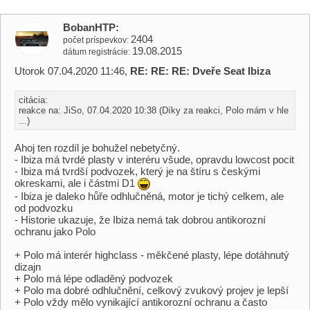
BobanHTP
2404
počet príspevkov
19.08.2015
dátum registrácie
Utorok 07.04.2020 11:46,
RE: RE: RE: Dveře Seat Ibiza
citácia:
reakce na: JiSo, 07.04.2020 10:38 (Díky za reakci, Polo mám v hle
...)
Ahoj ten rozdíl je bohužel nebetyčný.
- Ibiza má tvrdé plasty v interéru všude, opravdu lowcost pocit
- Ibiza má tvrdší podvozek, který je na štíru s českými
okreskami, ale i částmi D1
- Ibiza je daleko hůře odhlučněná, motor je tichý celkem, ale
od podvozku
- Historie ukazuje, že Ibiza nemá tak dobrou antikorozní
ochranu jako Polo
+ Polo má interér highclass - měkčené plasty, lépe dotáhnutý
dizajn
+ Polo má lépe odladěný podvozek
+ Polo ma dobré odhlučnění, celkový zvukový projev je lepší
+ Polo vždy mělo vynikající antikorozní ochranu a často