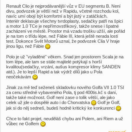
Renault Clio je nejprodávanější vůz v EU segmentu B. Není
divu, podvozek je větší než v Rapidu, včetně rozchodu kol,
navíc umí obojí být komfortní a být jistý v zatáčkách.
Interiér deklasuje všechny tvrdoplasty, sedačky patři na špici
a motor 1.0 TCe je nepřímovstřikový, takže snese i špatné
zacházení ve městě. Prostor má vzadu trošku užší, ale pořád
je na tom o třídu lépe, než Fábie III, která ještě nerada lostí
test. Dokonce Svět Motorů uznal, že podvozek Clia V hraje
jinou ligu, než Fábie
Polo je už "vyladěné" věkem. Snad jen prostorem Scala je na
tom lépe, ale tam se stále majitelé potýkají s horší
kvalitou(sedačky, vrzání, aušus kompresor klimy SANDEN
atd.). Je to lepší Rapid a tak výdrž dílů jako u Pola
neočekávám
Jinak za mě teď seženeš skladovku nového Golfa VII 1.0 TSI
za cenu středně vybaveného Pola, tj pod 400tis.kč s daní,
takže také možnost. Golf není zase o tolik větší, ale jako
celek už jde o dospělé auto i do Chorvatska
Golf je Golf,
jak si do něj sedneš, budeš hodně kritický ke konkurenci
Chce to fakt projet, neuděláš chybu ani Polem, ani Riem a už
vůbec ne Golfem