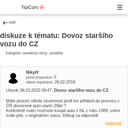
späť
diskuze k tématu: Dovoz staršího
vozu do CZ
kategórie zaradenia témy:
poradna
NikyH
5
počet príspevkov
26.02.2018
dátum registrácie
Utorok 08.03.2022 09:47,
Dovoz staršího vozu do CZ
Máte prosím někdo zkušenost jestli lze přihlásit do provozu v
ČR dovezené auto starší 20let ?
Konkrétně mám možnost koupit auto z NL z roku 1989, velmi
málo jeté, v originálním stavu. Děkuji za odpovědi
reagovať