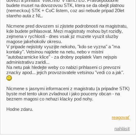
dovezt a prihlasit "vsechno" v ramci EU. Pravdepodobne
budete muset na dovozovou STK, ktera se da obejit platnou
(nemeckou) STK + CoC listem, coz asi nebude pripad 20let
stareho auta z NL.
Nicmene pred dovozem si zjistete podrobnosti na magistratu,
kde budete prihlasovat. Mezi magistraty mohou byt rozidly,
zejmena v rychlosti - dnes vsak jiz muzete vyuzit sluzby
magose jakehokoliv okresu.
V pripade nejistoty vyuzijte nekoho, "kdo se vyzna" a "ma
kontaky". Vetsinou najdete na netu, nebo v mistni
"autobazarnicke klice" - za drobny poplatek Vam nejspis
administrativu zaridi...
Na netu pak hledejte weby co nabizi prihlaseni ci prevozni
znacky apod... jejich provozovatele vetsinou "vedi co a jak".
Nicmene s jasnymi informaceni z magistratu (a pripadne STK)
byste mel tento ukon zvladnout i jako pouceny obcan - na
beznem magosi co nehazi klacky pod nohy.
Hodne zdaru.
reagovať
nahlásit