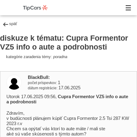
späť
diskuze k tématu: Cupra Formentor
VZ5 info o aute a podrobnosti
kategórie zaradenia témy:
poradna
BlackBull
1
počet príspevkov
17.06.2025
dátum registrácie
Utorok 17.06.2025 09:56,
Cupra Formentor VZ5 info o aute
a podrobnosti
Zdravím,
v budúcnosti plánujem kúpiť Cupra Formentor 2.5 Tsi 287 KW
2023 r.v
Chcem sa opýtať vás ktorí to aute máte / mali ste
aké sú vaše skúsenosti s týmto autom?