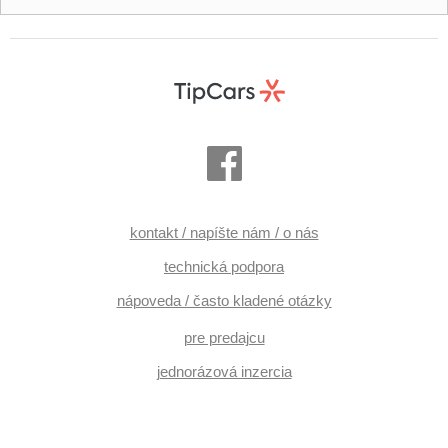
kontakt / napíšte nám / o nás
technická podpora
nápoveda / často kladené otázky
pre predajcu
jednorázová inzercia