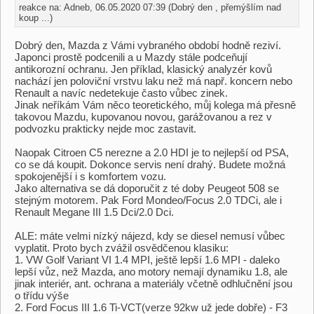
reakce na: Adneb, 06.05.2020 07:39 (Dobrý den , přemýšlím nad
koup ...)
Dobrý den, Mazda z Vámi vybraného období hodně reziví.
Japonci prostě podcenili a u Mazdy stále podceňují
antikorozní ochranu. Jen příklad, klasický analyzér kovů
nachází jen poloviční vrstvu laku než má např. koncern nebo
Renault a navíc nedetekuje často vůbec zinek.
Jinak neříkám Vám něco teoretického, můj kolega má přesně
takovou Mazdu, kupovanou novou, garážovanou a rez v
podvozku prakticky nejde moc zastavit.
Naopak Citroen C5 nerezne a 2.0 HDI je to nejlepší od PSA,
co se dá koupit. Dokonce servis není drahý. Budete možná
spokojenější i s komfortem vozu.
Jako alternativa se dá doporučit z té doby Peugeot 508 se
stejným motorem. Pak Ford Mondeo/Focus 2.0 TDCi, ale i
Renault Megane III 1.5 Dci/2.0 Dci.
ALE: máte velmi nízký nájezd, kdy se diesel nemusí vůbec
vyplatit. Proto bych zvážil osvědčenou klasiku:
1. VW Golf Variant VI 1.4 MPI, ještě lepší 1.6 MPI - daleko
lepší vůz, než Mazda, ano motory nemají dynamiku 1.8, ale
jinak interiér, ant. ochrana a materiály včetně odhlučnění jsou
o třídu výše
2. Ford Focus III 1.6 Ti-VCT(verze 92kw už jede dobře) - F3