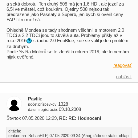
a seká dobrotu. Ten druhý 508 má jen 1.6 HDI, ale jezdí za
6,5l ve městě!, což koukám. Ojetiny 508 nejsou tak
předražené jako Passaty a Superb, jen bych si ověřil ceny
FAP filtru možná.
Ohledně Mondea se tady shodnem všichni, s motorem 2.0
TDCi a 2.2 TDCi jsou to skvělá auta. Problémy přišly až v
roce 2016
s řadou 2.0 EcoBlue, kde se valil jeden problém
za druhým.
Podle Světa Motorů se to zlepšílo rokem 2019, ale to nemám
nijak ověřené.
reagovať
nahlásit
Pavlik
1328
počet príspevkov
09.10.2008
dátum registrácie
Štvrtok 07.05.2020 12:29,
RE: RE: Hodnocení
citácia:
reakce na: BobanHTP, 07.05.2020 09:34 (Ahoj, rádo se stalo, chlapi