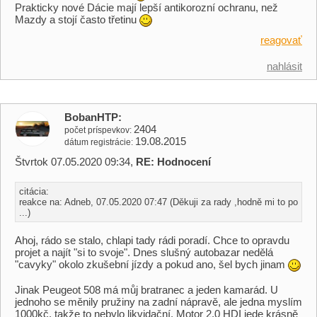
Prakticky nové Dácie mají lepší antikorozní ochranu, než
Mazdy a stojí často třetinu
reagovať
nahlásit
BobanHTP
2404
počet príspevkov
19.08.2015
dátum registrácie
Štvrtok 07.05.2020 09:34,
RE: Hodnocení
citácia:
reakce na: Adneb, 07.05.2020 07:47 (Děkuji za rady ,hodně mi to po
...)
Ahoj, rádo se stalo, chlapi tady rádi poradí. Chce to opravdu
projet a najít "si to svoje". Dnes slušný autobazar nedělá
"cavyky" okolo zkušební jízdy a pokud ano, šel bych jinam
Jinak Peugeot 508 má můj bratranec a jeden kamarád. U
jednoho se měnily pružiny na zadní nápravě, ale jedna myslím
1000kč, takže to nebylo likvidační. Motor 2.0 HDI jede krásně