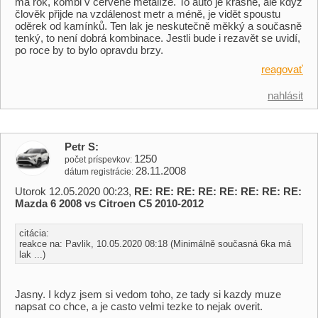
má rok, kombi v červené metalíze. To auto je krásné, ale když
člověk přijde na vzdálenost metr a méně, je vidět spoustu
oděrek od kamínků. Ten lak je neskutečně měkký a současně
tenký, to není dobrá kombinace. Jestli bude i rezavět se uvidí,
po roce by to bylo opravdu brzy.
reagovať
nahlásit
Petr S
1250
počet príspevkov
28.11.2008
dátum registrácie
Utorok 12.05.2020 00:23,
RE: RE: RE: RE: RE: RE: RE: RE:
Mazda 6 2008 vs Citroen C5 2010-2012
citácia:
reakce na: Pavlik, 10.05.2020 08:18 (Minimálně současná 6ka má
lak ...)
Jasny. I kdyz jsem si vedom toho, ze tady si kazdy muze
napsat co chce, a je casto velmi tezke to nejak overit.