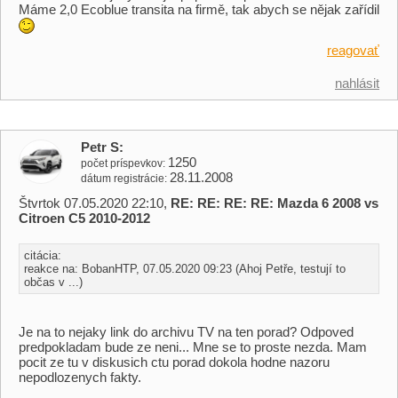
Máme 2,0 Ecoblue transita na firmě, tak abych se nějak zařídil
reagovať
nahlásit
Petr S
1250
počet príspevkov
28.11.2008
dátum registrácie
Štvrtok 07.05.2020 22:10,
RE: RE: RE: RE: Mazda 6 2008 vs
Citroen C5 2010-2012
citácia:
reakce na: BobanHTP, 07.05.2020 09:23 (Ahoj Petře, testují to
občas v ...)
Je na to nejaky link do archivu TV na ten porad? Odpoved
predpokladam bude ze neni... Mne se to proste nezda. Mam
pocit ze tu v diskusich ctu porad dokola hodne nazoru
nepodlozenych fakty.