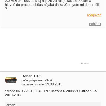
2.0 HDI exclusive . Můj najezd za rok je tak 15 000km a
hlavně do práce a občas nějaká dálka .Co byste mi doporučili
?
reagovať
nahlásit
reklama
BobanHTP
2404
počet príspevkov
19.08.2015
dátum registrácie
Streda 06.05.2020 11:49,
RE: Mazda 6 2008 vs Citroen C5
2010-2012
citácia: