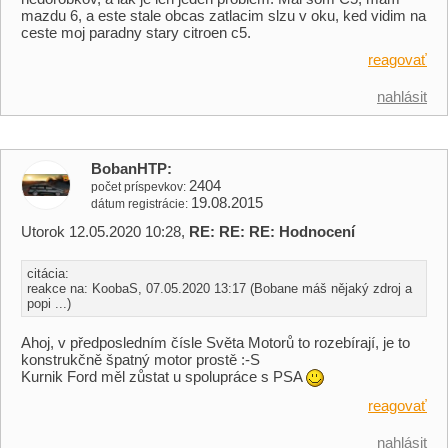
mazdu 6, a este stale obcas zatlacim slzu v oku, ked vidim na
ceste moj paradny stary citroen c5.
reagovať
nahlásit
BobanHTP
2404
počet príspevkov
19.08.2015
dátum registrácie
Utorok 12.05.2020 10:28,
RE: RE: RE: Hodnocení
citácia:
reakce na: KoobaS, 07.05.2020 13:17 (Bobane máš nějaký zdroj a
popi ...)
Ahoj, v předposledním čísle Světa Motorů to rozebírají, je to
konstrukčně špatný motor prostě :-S
Kurnik Ford měl zůstat u spolupráce s PSA
reagovať
nahlásit