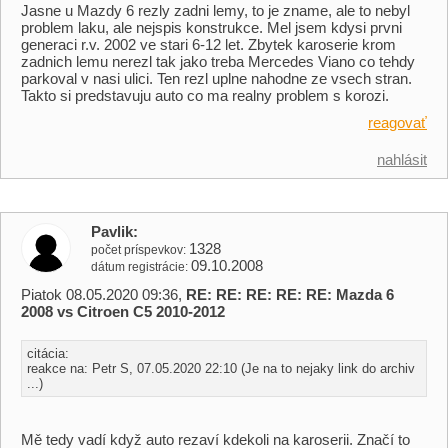
Jasne u Mazdy 6 rezly zadni lemy, to je zname, ale to nebyl
problem laku, ale nejspis konstrukce. Mel jsem kdysi prvni
generaci r.v. 2002 ve stari 6-12 let. Zbytek karoserie krom
zadnich lemu nerezl tak jako treba Mercedes Viano co tehdy
parkoval v nasi ulici. Ten rezl uplne nahodne ze vsech stran.
Takto si predstavuju auto co ma realny problem s korozi.
reagovať
nahlásit
Pavlik
1328
počet príspevkov
09.10.2008
dátum registrácie
Piatok 08.05.2020 09:36,
RE: RE: RE: RE: RE: Mazda 6
2008 vs Citroen C5 2010-2012
citácia:
reakce na: Petr S, 07.05.2020 22:10 (Je na to nejaky link do archiv
...)
Mě tedy vadí když auto rezaví kdekoli na karoserii. Značí to