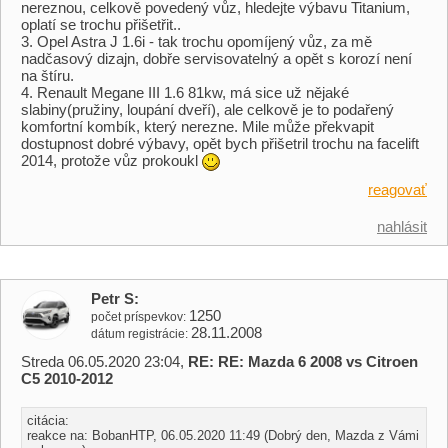
nereznou, celkově povedený vůz, hledejte výbavu Titanium,
oplatí se trochu přišetřit..
3. Opel Astra J 1.6i - tak trochu opomíjený vůz, za mě
nadčasový dizajn, dobře servisovatelný a opět s korozí není
na štíru.
4. Renault Megane III 1.6 81kw, má sice už nějaké
slabiny(pružiny, loupání dveří), ale celkově je to podařený
komfortní kombík, který nerezne. Mile může překvapit
dostupnost dobré výbavy, opět bych přišetril trochu na facelift
2014, protože vůz prokoukl
reagovať
nahlásit
Petr S
1250
počet príspevkov
28.11.2008
dátum registrácie
Streda 06.05.2020 23:04,
RE: RE: Mazda 6 2008 vs Citroen
C5 2010-2012
citácia:
reakce na: BobanHTP, 06.05.2020 11:49 (Dobrý den, Mazda z Vámi