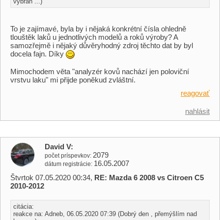
vybran ...)
To je zajímavé, byla by i nějaká konkrétní čísla ohledně
tlouštěk laků u jednotlivých modelů a roků výroby? A
samozřejmě i nějaký důvěryhodný zdroj těchto dat by byl
docela fajn. Díky
Mimochodem věta "analyzér kovů nachází jen poloviční
vrstvu laku" mi přijde poněkud zvláštní.
reagovať
nahlásit
David V
2079
počet príspevkov
16.05.2007
dátum registrácie
Štvrtok 07.05.2020 00:34,
RE: Mazda 6 2008 vs Citroen C5
2010-2012
citácia:
reakce na: Adneb, 06.05.2020 07:39 (Dobrý den , přemýšlím nad