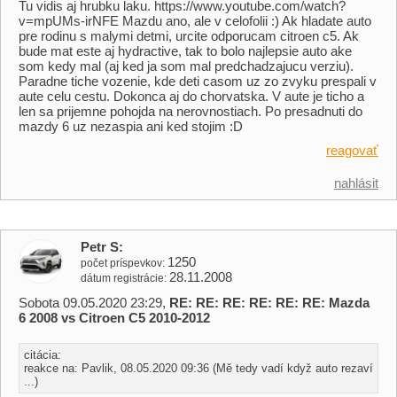
Tu vidis aj hrubku laku. https://www.youtube.com/watch?
v=mpUMs-irNFE Mazdu ano, ale v celofolii :) Ak hladate auto
pre rodinu s malymi detmi, urcite odporucam citroen c5. Ak
bude mat este aj hydractive, tak to bolo najlepsie auto ake
som kedy mal (aj ked ja som mal predchadzajucu verziu).
Paradne tiche vozenie, kde deti casom uz zo zvyku prespali v
aute celu cestu. Dokonca aj do chorvatska. V aute je ticho a
len sa prijemne pohojda na nerovnostiach. Po presadnuti do
mazdy 6 uz nezaspia ani ked stojim :D
reagovať
nahlásit
Petr S
1250
počet príspevkov
28.11.2008
dátum registrácie
Sobota 09.05.2020 23:29,
RE: RE: RE: RE: RE: RE: Mazda
6 2008 vs Citroen C5 2010-2012
citácia:
reakce na: Pavlik, 08.05.2020 09:36 (Mě tedy vadí když auto rezaví
...)