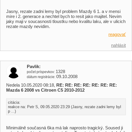
Jasny, rezate zadni lemy byl problem Mazdy 6 1. a v mensi
mire i 2. generace a nechtel bych to resit jako majitel. Nevim
jaky maji v soucasnosti tloustku nebo kvalitu laku, ale v ulicich
rezate mazdy nevidim.
reagovať
nahlásit
Pavlik
1328
počet príspevkov
09.10.2008
dátum registrácie
Nedela 10.05.2020 08:18,
RE: RE: RE: RE: RE: RE: RE:
Mazda 6 2008 vs Citroen C5 2010-2012
citácia:
reakce na: Petr S, 09.05.2020 23:29 (Jasny, rezate zadni lemy byl
p ...)
Minimálně současná 6ka má lak naprosto tragický. Soused ji