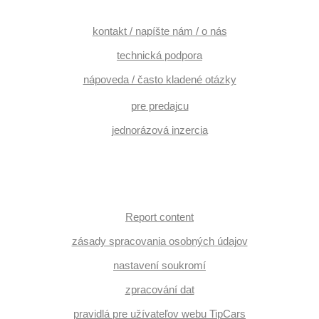
kontakt / napíšte nám / o nás
technická podpora
nápoveda / často kladené otázky
pre predajcu
jednorázová inzercia
Report content
zásady spracovania osobných údajov
nastavení soukromí
zpracování dat
pravidlá pre užívateľov webu TipCars