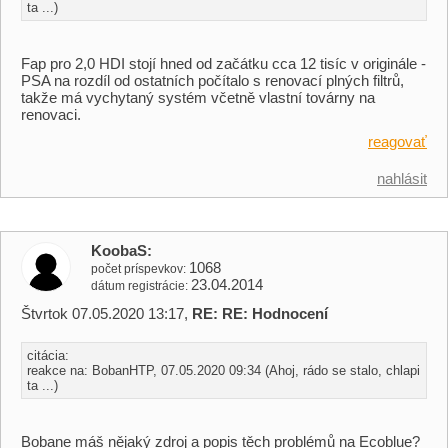
ta ...)
Fap pro 2,0 HDI stojí hned od začátku cca 12 tisíc v originále -
PSA na rozdíl od ostatních počítalo s renovací plných filtrů,
takže má vychytaný systém včetně vlastní továrny na
renovaci.
reagovať
nahlásit
KoobaS
1068
počet príspevkov
23.04.2014
dátum registrácie
Štvrtok 07.05.2020 13:17,
RE: RE: Hodnocení
citácia:
reakce na: BobanHTP, 07.05.2020 09:34 (Ahoj, rádo se stalo, chlapi
ta ...)
Bobane máš nějaký zdroj a popis těch problémů na Ecoblue?