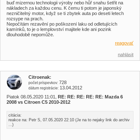
buď mizernou technologii výroby nebo hůř snahu šetřit na
nákladech za každou cenu. K čemu ti potom je japonský
nezničitelný motor, když se ti zbytek auta po deseti letech
rozsype na prach.
Nepočítám rezavění po poškození laku od odletujících
kamínků, to je o lemplovství majitele kde ani pozink
dlouhodobě nepomůže.
reagovať
nahlásit
Citroenak
728
počet príspevkov
13.04.2012
dátum registrácie
Piatok 08.05.2020 11:01,
RE: RE: RE: RE: RE: Mazda 6
2008 vs Citroen C5 2010-2012
citácia:
reakce na: Petr S, 07.05.2020 22:10 (Je na to nejaky link do archiv
...)