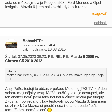
auta co mě zaujmula je Peugeot 508 , Ford Mondeo a Opel
Insignia . Mazdu 6 jsem asi zavrhl když tolik rezne .
reagovať
nahlásit
BobanHTP
2404
počet príspevkov
19.08.2015
dátum registrácie
Štvrtok 07.05.2020 09:23,
RE: RE: RE: Mazda 6 2008 vs
Citroen C5 2010-2012
citácia:
reakce na: Petr S, 06.05.2020 23:04 (To je zajímavé, byla by i něja
...)
Ahoj Petře, testují to občas v pořadu Motoring(TA3 TV, každou
sobotu mají nějaký test). Měřič tloušťky laku je dostupný, ale
ten analzér kovů jsem taky koukal a vůbec nevím jak funguje.
Zkus tam pohledat díl, kdy testovali novou Mazdu 3, tam jsem
se zhrozil, že Mazda si prostě nedá říct a furt bude šetřit,
tomu říkám "nemá talent"