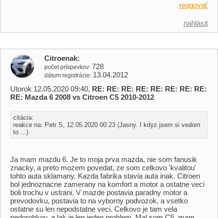
reagovať
nahlásit
Citroenak
728
počet príspevkov
13.04.2012
dátum registrácie
Utorok 12.05.2020 09:40,
RE: RE: RE: RE: RE: RE: RE: RE:
RE: Mazda 6 2008 vs Citroen C5 2010-2012
citácia:
reakce na: Petr S, 12.05.2020 00:23 (Jasny. I kdyz jsem si vedom
to ...)
Ja mam mazdu 6. Je to moja prva mazda, nie som fanusik
znacky, a preto mozem povedat, ze som celkovo 'kvalitou'
tohto auta sklamany. Kazda fabrika stavia auta inak. Citroen
bol jednoznacne zamerany na komfort a motor a ostatne veci
boli trochu v ustrani. V mazde postavia paradny motor a
prevodovku, postavia to na vyborny podvozok, a vsetko
ostatne su len nepodstatne veci. Celkovo je tam vela
nedorobkov, a lak je len jeden problem. Mal som C5, mam