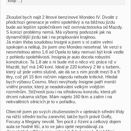
koup ...)
Zkoušel bych najít 2 litrové benzínové Mondeo IV. Dvolitr z
předchozí generace je velmi spolehlivý a na běžnou jízdu
bude asi lepším společníkem než osmnáctistovka od Mazdy.
S korozí problémy nemá. Má výborný podvozek jak na
dynamičtější jízdu tak i na proplouvání krajinou.
Já mám třeba soudobou Insignii a jsem s ní zatím velmi
spokojen a nelituji, že jsem ono Mondeo nesehnal. Ve verzi s
nesmrtelnou atmo 1.8 od Opela to taky nemusí být krok vedle
z pohledu spolehlivosti. Insignia je auto docela robustní
konstrukce. Ta 1.8 ale s ní bude mít o něco víc práce nž v
Mazdě, byť má 140 koní. Ideál je 220 koňový 2 litr s turbem,
který už jede velmi slušně, ale dá se s ním jezdit mezi 8 a 9
litry, což při 15 tkm ročním nájezdu nebude kritické. Hledal
bych výbavu Cosmo. Mezi nevýhody Insignie patří menší
vnitřní prostor, který je neadekvátní velkým vnějším
rozměrům. Stížnosti jsou i na středovou konzolu, která při
drcení rukama skřípe. Mám najeto 160 tkm a zatím i na
nekvalitních silnicích je to v pořádku.
Obecně jsem po svých zkušenostech v ojetinách střední třídy
na nižší střední tochu zanevřel, takže bych právě Golfy,
Focusy a Megany nevolil. Ten pocit z řízení a celkový dojem
auta se hodně liší, a to se jako ojeté neprodávají za