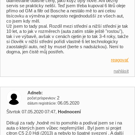
diametrálně odlišné ceny, jako když byly nové. Ani běžný
servis se prakticky neliší. Teď jsem třeba kupoval 6 litrů oleje
přímo od GM a filtr od Bosche a nestálo mě to ani celou
tisícovku a výměna je naprosto nejjednodušší ze všech aut,
co jsem kdy měl.
Už jsem to tady psal. Rozdíl mezi střední a nižší střední je tak
10 let, a to jak v rozměrech (auta zatím stále ještě "rostou"),
tak i ve výbavě, avšak v cenách ojetin je to tak 3-4 roky, takže
si člověk v nižší střední pořídí vlastně 6 let technologicky
zaostalejší auto, než by musel (berte s nadsázkou). Není to
dogma, jen čistě můj postřeh.
reagovať
nahlásit
Adneb
2
počet príspevkov
06.05.2020
dátum registrácie
Štvrtok 07.05.2020 07:47,
Hodnocení
Děkuji za rady ,hodně mi to pomohlo a podíval jsem se i na
auta o kterých jsem vůbec nepřemýšlel . Byl jsem si projet
citron C5 2.0 Hdi (2013) a nebylo to špatné svezení . A další