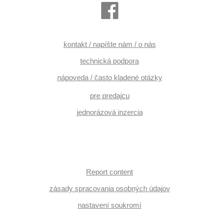
kontakt / napíšte nám / o nás
technická podpora
nápoveda / často kladené otázky
pre predajcu
jednorázová inzercia
Report content
zásady spracovania osobných údajov
nastavení soukromí