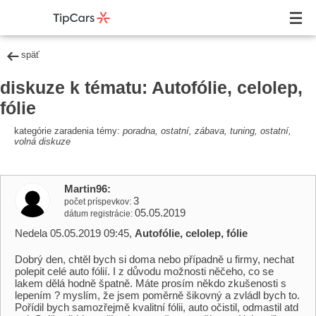
späť
diskuze k tématu: Autofólie, celolep,
fólie
kategórie zaradenia témy:
poradna, ostatní, zábava, tuning, ostatní,
volná diskuze
Martin96
3
počet príspevkov
05.05.2019
dátum registrácie
Nedela 05.05.2019 09:45,
Autofólie, celolep, fólie
Dobrý den, chtěl bych si doma nebo případně u firmy, nechat
polepit celé auto fólií. I z důvodu možnosti něčeho, co se
lakem dělá hodně špatně. Máte prosím někdo zkušenosti s
lepením ? myslím, že jsem poměrně šikovný a zvládl bych to.
Pořídil bych samozřejmě kvalitní fólii, auto očistil, odmastil atd