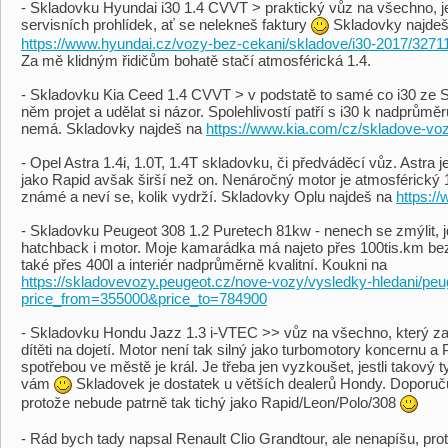
- Skladovku Hyundai i30 1.4 CVVT > praktický vůz na všechno, j
servisních prohlídek, ať se nelekneš faktury
Skladovky najdeš
https://www.hyundai.cz/vozy-bez-cekani/skladove/i30-2017/3271
Za mě klidným řidičům bohatě stačí atmosférická 1.4.
- Skladovku Kia Ceed 1.4 CVVT > v podstatě to samé co i30 ze S
něm projet a udělat si názor. Spolehlivostí patří s i30 k nadprůmě
nemá. Skladovky najdeš na
https://www.kia.com/cz/skladove-voz
- Opel Astra 1.4i, 1.0T, 1.4T skladovku, či předváděcí vůz. Astra
jako Rapid avšak širší než on. Nenáročný motor je atmosférický 1.4
známé a neví se, kolik vydrží. Skladovky Oplu najdeš na
https:/
- Skladovku Peugeot 308 1.2 Puretech 81kw - nenech se zmýlit, 
hatchback i motor. Moje kamarádka má najeto přes 100tis.km bez
také přes 400l a interiér nadprůměrně kvalitní. Koukni na
https://skladovevozy.peugeot.cz/nove-vozy/vysledky-hledani/pe
price_from=355000&price_to=784900
- Skladovku Hondu Jazz 1.3 i-VTEC >> vůz na všechno, který za 
dítěti na dojetí. Motor není tak silný jako turbomotory koncernu a 
spotřebou ve městě je král. Je třeba jen vyzkoušet, jestli takový
vám
Skladovek je dostatek u větších dealerů Hondy. Doporučuji 
protože nebude patrně tak tichý jako Rapid/Leon/Polo/308
- Rád bych tady napsal Renault Clio Grandtour, ale nenapíšu, pr