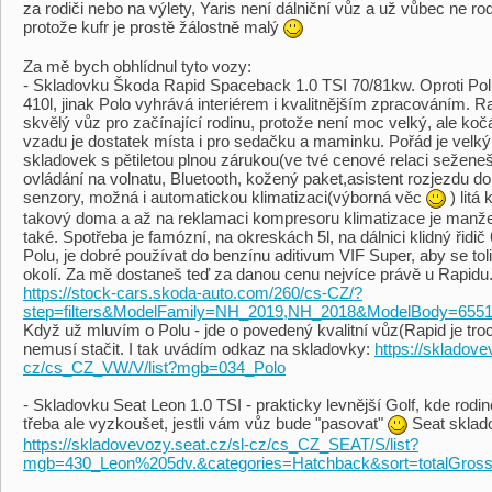
za rodiči nebo na výlety, Yaris není dálniční vůz a už vůbec ne r
protože kufr je prostě žálostně malý
Za mě bych obhlídnul tyto vozy:
- Skladovku Škoda Rapid Spaceback 1.0 TSI 70/81kw. Oproti Polu 
410l, jinak Polo vyhrává interiérem i kvalitnějším zpracováním. R
skvělý vůz pro začínající rodinu, protože není moc velký, ale k
vzadu je dostatek místa i pro sedačku a maminku. Pořád je velk
skladovek s pětiletou plnou zárukou(ve tvé cenové relaci seženeš
ovládání na volnatu, Bluetooth, kožený paket,asistent rozjezdu d
senzory, možná i automatickou klimatizaci(výborná věc
) litá
takový doma a až na reklamaci kompresoru klimatizace je manžel
také. Spotřeba je famózní, na okreskách 5l, na dálnici klidný řidič 
Polu, je dobré používat do benzínu aditivum VIF Super, aby se tol
okolí. Za mě dostaneš teď za danou cenu nejvíce právě u Rapidu
https://stock-cars.skoda-auto.com/260/cs-CZ/?
step=filters&ModelFamily=NH_2019,NH_2018&ModelBody=6551
Když už mluvím o Polu - jde o povedený kvalitní vůz(Rapid je troc
nemusí stačit. I tak uvádím odkaz na skladovky:
https://skladov
cz/cs_CZ_VW/V/list?mgb=034_Polo
- Skladovku Seat Leon 1.0 TSI - prakticky levnější Golf, kde rodi
třeba ale vyzkoušet, jestli vám vůz bude "pasovat"
Seat sklad
https://skladovevozy.seat.cz/sl-cz/cs_CZ_SEAT/S/list?
mgb=430_Leon%205dv.&categories=Hatchback&sort=totalGro