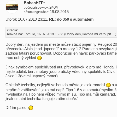
BobanHTP
2404
počet príspevkov
19.08.2015
dátum registrácie
Utorok 16.07.2019 23:11,
RE: do 350 s automatem
citácia:
reakce na: Tomule, 16.07.2019 15:38 (Dobrý den,Dovolte mi vstoupit ...)
Dobrý den, na ježdění po městě může stačit příjemný Peugeot 2
převodoka Aisin je od "japonců" a motory 1.2 Puretech nevykazují 
žádnou fatálni poruchovost. Doporučuji jen navíc parkovací kame
moc dobrý výhled
Jinak symbolem spolehlivostí aut. převodovek je pro mě Honda
nejde udělat, ben. motory jsou praticky všechny spolehlivé. Civi
Jazz 1.3(velmi úsporný motor)
Ohledně techniky, nejlepší volbou do města je elektromobil
a u
nepřímé vstřikování, jako má např. Tipo 1.6 v automatu(myslím že
myšlenka na Tipo není vůbec mimo mísu. Tipo má můj kamarád, 
jinak ostatní technika funguje zatím dobře.¨
Držím palec!