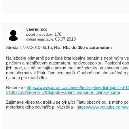
vavrisimo
178
počet príspevkov
03.07.2013
dátum registrácie
Streda 17.07.2019 09:15,
RE: RE: do 350 s automatem
Na ježdění primárně po městě brát ideálně benzín s nepřímým v
plněním a měničovým automatem, ne dvouspojkou. Poslední dob
jich moc, ale dá se najít a pokud mají požadavky na zánovní sta
moc alternativ k Fiatu Tipo nenapadá. Osobně nad ním začínám p
na auto pro manželku.
Recenze -
https://www.garaz.cz/clanek/test-ojetiny-fiat-tipo-1-6-1
21002139?seq-no=2&dop-ab-variant=&source=clanky-home
Zajímavé video tak trošku se týkající Fiatů obecně od, z mého p
motoristického novináře p. Vaculíka -
https://www.youtube.com/