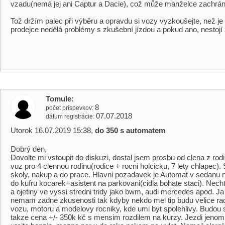
vzadu(nemá jej ani Captur a Dacie), což může manželce zachránit
Tož držím palec při výběru a opravdu si vozy vyzkoušejte, než je
prodejce nedělá problémy s zkušební jízdou a pokud ano, nestojí
Tomule
8
počet príspevkov
07.07.2018
dátum registrácie
Utorok 16.07.2019 15:38,
do 350 s automatem
Dobrý den,
Dovolte mi vstoupit do diskuzi, dostal jsem prosbu od clena z ro
vuz pro 4 clennou rodinu(rodice + rocni holcicku, 7 lety chlapec).
skoly, nakup a do prace. Hlavni pozadavek je Automat v sedanu 
do kufru kocarek+asistent na parkovani(cidla bohate staci). Nech
a ojetiny ve vyssi stredni tridy jako bwm, audi mercedes apod. 
nemam zadne zkusenosti tak kdyby nekdo mel tip budu velice rad
vozu, motoru a modelovy rocniky, kde umi byt spolehlivy. Budou
takze cena +/- 350k kč s mensim rozdilem na kurzy. Jezdi jeno