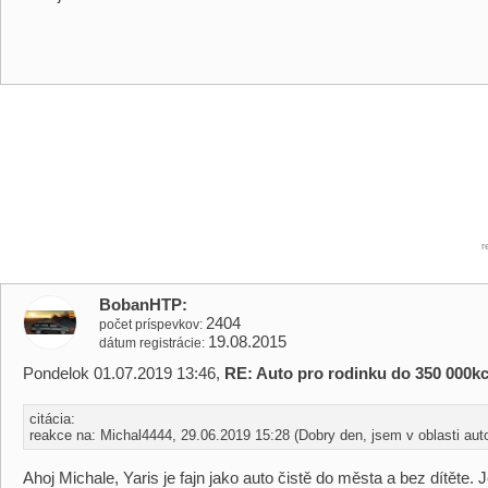
r
BobanHTP
2404
počet príspevkov
19.08.2015
dátum registrácie
Pondelok 01.07.2019 13:46,
RE: Auto pro rodinku do 350 000k
citácia:
reakce na: Michal4444, 29.06.2019 15:28 (Dobry den, jsem v oblasti auto 
Ahoj Michale, Yaris je fajn jako auto čistě do města a bez dítěte. 