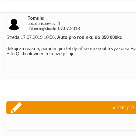
Tomule
8
počet príspevkov
07.07.2018
dátum registrácie
Streda 17.07.2019 10:56,
Auto pro rodinku do 350 000kc
děkuji za reakce, poradím jím tehdy ať se mrknout a vyzkouší Fi
E.torQ. Jinak video recenze je fajn.
vložiť prí