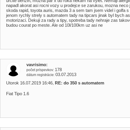
urcite benzin, mozna par x do roka nekam na vylet. Nemaji alergi
napadl akorat asi rocni vozy u prodejce se zarukou, mozna neco jak
skoda rapid, toyota auris, mazda 3 a sem tam jsem videl i golfa s
jenom rychly strely s automatem tady na tipcars jinak byl bych as
motorizaci. Dekuji za rady a tipy, spotreba tady nehraje zas takovou
budou courat po meste. Ale od 10l/100km uz asi ne
vavrisimo
178
počet príspevkov
03.07.2013
dátum registrácie
Utorok 16.07.2019 16:46,
RE: do 350 s automatem
Fiat Tipo 1.6