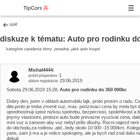
späť
diskuze k tématu: Auto pro rodinku d
kategórie zaradenia témy:
poradna, jaké auto koupit
Michal4444
1
počet príspevkov
29.06.2019
dátum registrácie
Sobota 29.06.2019 15:28,
Auto pro rodinku do 350 000kc
Dobry den, jsem v oblasti automobilu lajk, proto prosim o radu. 
dite,proto je treba zmenit vuz, max. porizovaci cena by mela byt 
uprednostnuji spise nizkou spotrebu, bezpecnost, spolehlivost a
jinymy vlastostni, protoze auto bude prevazne vyuzivat zena, dale 
mini vuz a zaroven aby vuz nebyl prilis dlouhy. Rocni najezd neni
do obchodu,za rodinou ,atd...tedy okolo 10 000 -15 000km. Koleg
yaris, sam ji ma a je velice spokojeny, ale ja bych rad znal dalsi 
dekuji