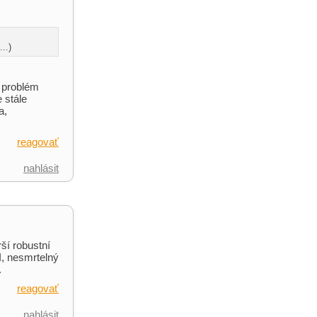
..)
a problém
 stále
a,
reagovať
nahlásit
ší robustní
I, nesmrtelný
.
reagovať
nahlásit