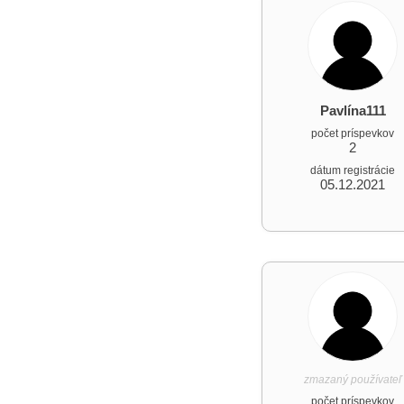
Pavlína111
počet príspevkov
2
dátum registrácie
05.12.2021
zmazaný používateľ
počet príspevkov