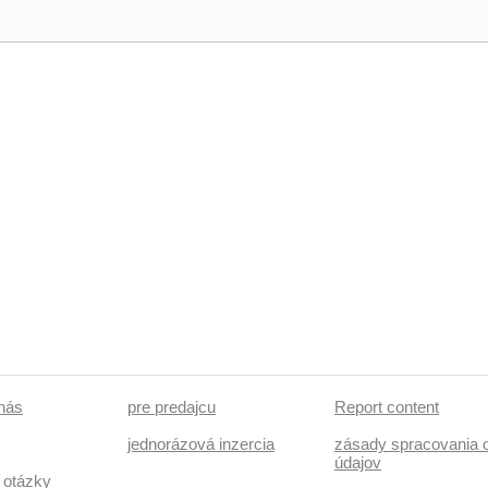
 nás
pre predajcu
Report content
jednorázová inzercia
zásady spracovania 
údajov
 otázky