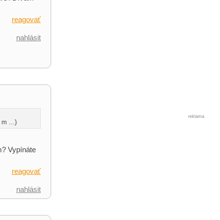
reagovať
nahlásit
reklama
m ...)
m? Vypínáte
reagovať
nahlásit