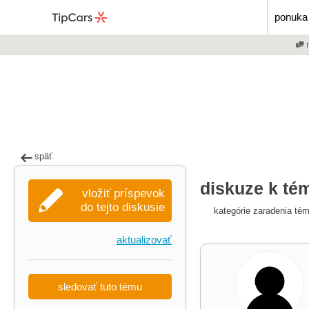
ponuka 
m
späť
diskuze k té
vložiť príspevok
do tejto diskusie
kategórie zaradenia té
aktualizovať
sledovať tuto tému