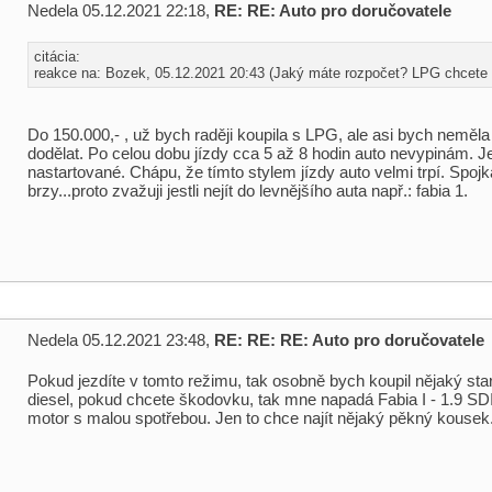
Nedela 05.12.2021 22:18,
RE: RE: Auto pro doručovatele
citácia:
reakce na: Bozek, 05.12.2021 20:43 (Jaký máte rozpočet? LPG chcete .
Do 150.000,- , už bych raději koupila s LPG, ale asi bych neměl
dodělat. Po celou dobu jízdy cca 5 až 8 hodin auto nevypinám. Je
nastartované. Chápu, že tímto stylem jízdy auto velmi trpí. Spojk
brzy...proto zvažuji jestli nejít do levnějšího auta např.: fabia 1.
Nedela 05.12.2021 23:48,
RE: RE: RE: Auto pro doručovatele
Pokud jezdíte v tomto režimu, tak osobně bych koupil nějaký star
diesel, pokud chcete škodovku, tak mne napadá Fabia I - 1.9 SD
motor s malou spotřebou. Jen to chce najít nějaký pěkný kousek