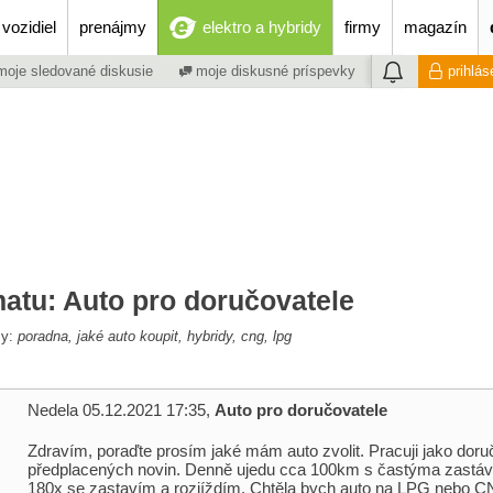
vozidiel
prenájmy
elektro a hybridy
firmy
magazín
oje sledované diskusie
moje diskusné príspevky
prihlás
matu: Auto pro doručovatele
my:
poradna, jaké auto koupit, hybridy, cng, lpg
Nedela 05.12.2021 17:35,
Auto pro doručovatele
Zdravím, poraďte prosím jaké mám auto zvolit. Pracuji jako doru
předplacených novin. Denně ujedu cca 100km s častýma zastáv
180x se zastavím a rozjíždím. Chtěla bych auto na LPG nebo 