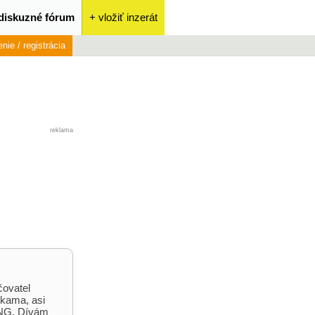
diskuzné fórum
+ vložiť inzerát
enie / registrácia
reklama
čovatel
kama, asi
CNG. Dívám