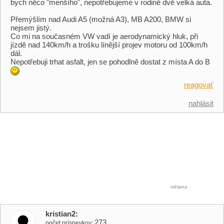
bych něco "menšího", nepotřebujeme v rodině dvě velká auta.
Přemýšlím nad Audi A5 (možná A3), MB A200, BMW si
nejsem jistý.
Co mi na současném VW vadí je aerodynamický hluk, při
jízdě nad 140km/h a trošku línější projev motoru od 100km/h
dál.
Nepotřebuji trhat asfalt, jen se pohodlně dostat z místa A do B
reagovať
nahlásit
reklama
kristian2
273
počet príspevkov