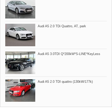
Audi A5 2.0 TDi Quattro,​ AT,​ park
Audi A5 3.0TDI Q​*200kW​*S​-LINE​*KeyLess
Audi A5 2.0 TDI quattro (130kW/177k)