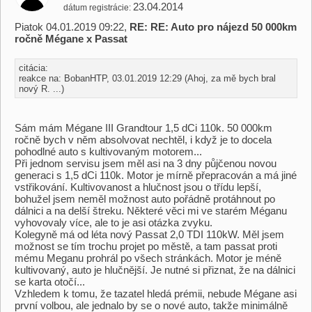
23.04.2014
dátum registrácie
Piatok 04.01.2019 09:22,
RE: RE: Auto pro nájezd 50 000km
ročně Mégane x Passat
citácia:
reakce na: BobanHTP, 03.01.2019 12:29 (Ahoj, za mě bych bral
nový R. ...)
Sám mám Mégane III Grandtour 1,5 dCi 110k. 50 000km
ročně bych v něm absolvovat nechtěl, i když je to docela
pohodlné auto s kultivovaným motorem...
Při jednom servisu jsem měl asi na 3 dny půjčenou novou
generaci s 1,5 dCi 110k. Motor je mírně přepracován a má jiné
vstřikování. Kultivovanost a hlučnost jsou o třídu lepší,
bohužel jsem neměl možnost auto pořádně protáhnout po
dálnici a na delší štreku. Některé věci mi ve starém Méganu
vyhovovaly více, ale to je asi otázka zvyku.
Kolegyně má od léta nový Passat 2,0 TDI 110kW. Měl jsem
možnost se tím trochu projet po městě, a tam passat proti
mému Meganu prohrál po všech stránkách. Motor je méně
kultivovaný, auto je hlučnější. Je nutné si přiznat, že na dálnici
se karta otočí...
Vzhledem k tomu, že tazatel hledá prémii, nebude Mégane asi
první volbou, ale jednalo by se o nové auto, takže minimálně