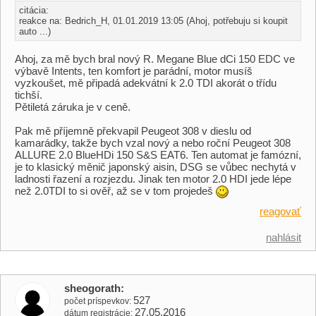
citácia:
reakce na: Bedrich_H, 01.01.2019 13:05 (Ahoj, potřebuju si koupit
auto ...)
Ahoj, za mě bych bral nový R. Megane Blue dCi 150 EDC ve
výbavě Intents, ten komfort je parádní, motor musíš
vyzkoušet, mě připadá adekvátní k 2.0 TDI akorát o třídu
tichší.
Pětiletá záruka je v ceně.
Pak mě příjemně překvapil Peugeot 308 v dieslu od
kamarádky, takže bych vzal nový a nebo roční Peugeot 308
ALLURE 2.0 BlueHDi 150 S&S EAT6. Ten automat je famózní,
je to klasický měnič japonský aisin, DSG se vůbec nechytá v
ladnosti řazení a rozjezdu. Jinak ten motor 2.0 HDI jede lépe
než 2.0TDI to si ověř, až se v tom projedeš
reagovať
nahlásit
sheogorath
527
počet príspevkov
27.05.2016
dátum registrácie