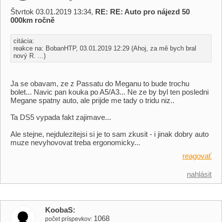
Štvrtok 03.01.2019 13:34,
RE: RE: Auto pro nájezd 50
000km ročně
citácia:
reakce na: BobanHTP, 03.01.2019 12:29 (Ahoj, za mě bych bral
nový R. ...)
Ja se obavam, ze z Passatu do Meganu to bude trochu
bolet... Navic pan kouka po A5/A3... Ne ze by byl ten posledni
Megane spatny auto, ale prijde me tady o tridu niz..
Ta DS5 vypada fakt zajimave...
Ale stejne, nejdulezitejsi si je to sam zkusit - i jinak dobry auto
muze nevyhovovat treba ergonomicky...
reagovať
nahlásit
KoobaS
1068
počet príspevkov