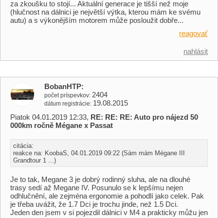
za zkoušku to stojí... Aktuální generace je tišší než moje
(hlučnost na dálnici je největší výtka, kterou mám ke svému
autu) a s výkonějším motorem může posloužit dobře...
reagovať
nahlásit
BobanHTP
2404
počet príspevkov
19.08.2015
dátum registrácie
Piatok 04.01.2019 12:33,
RE: RE: RE: Auto pro nájezd 50
000km ročně Mégane x Passat
citácia:
reakce na: KoobaS, 04.01.2019 09:22 (Sám mám Mégane III
Grandtour 1 ...)
Je to tak, Megane 3 je dobrý rodinný sluha, ale na dlouhé
trasy sedí až Megane IV. Posunulo se k lepšímu nejen
odhlučnění, ale zejména ergonomie a pohodlí jako celek. Pak
je třeba uvážit, že 1.7 Dci je trochu jinde, než 1.5 Dci.
Jeden den jsem v si pojezdil dálnici v M4 a prakticky můžu jen