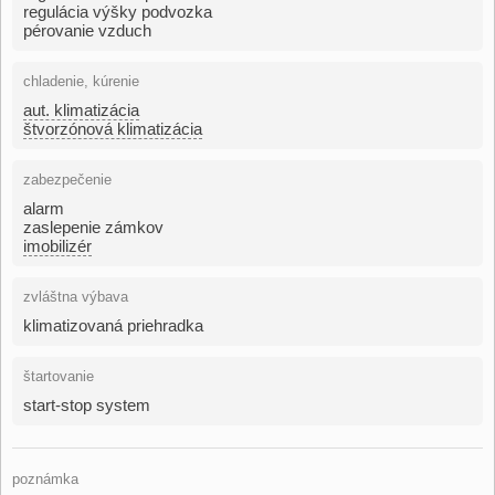
regulácia výšky podvozka
pérovanie vzduch
chladenie, kúrenie
aut. klimatizácia
štvorzónová klimatizácia
zabezpečenie
alarm
zaslepenie zámkov
imobilizér
zvláštna výbava
klimatizovaná priehradka
štartovanie
start-stop system
poznámka