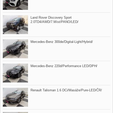
Land Rover Discovery Sport
2.0TD4/AWD/7.Míst/PANO/LED/
Mercedes​-Benz 300de/Digital​-Light/Hybrid/
Mercedes​-Benz 220d/Performance LED/DPH/
Renault Talisman 1.6 DCi/Masáže/Pure​-LED/ČR/