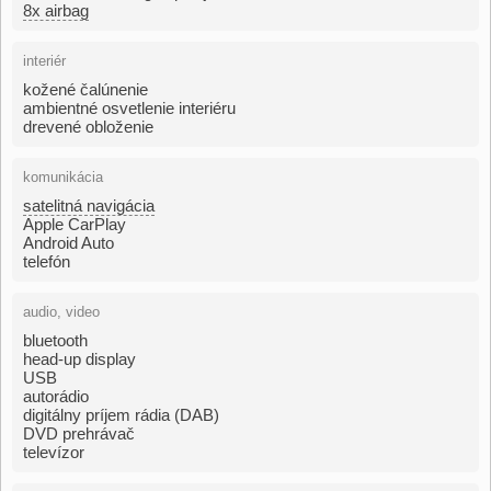
8x airbag
interiér
kožené čalúnenie
ambientné osvetlenie interiéru
drevené obloženie
komunikácia
satelitná navigácia
Apple CarPlay
Android Auto
telefón
audio, video
bluetooth
head-up display
USB
autorádio
digitálny príjem rádia (DAB)
DVD prehrávač
televízor