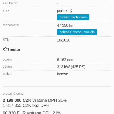
záruka do
-
stav
perfektný
prověřit technikem
tachometer
47 950 km
zobraziť históriu vozidla
STK
10/2026
motor
objem
6 162 ccm
výkon
313 kW (425 PS)
palivo
benzín
predajná cena
2 199 000 CZK
vrátane DPH 21%
1 817 355 CZK bez DPH
90 830 EUR vrátane DPH 21%