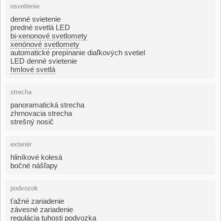
osvetlenie
denné svietenie
predné svetlá LED
bi-xenonové svetlomety
xenónové svetlomety
automatické prepínanie diaľkových svetiel
LED denné svietenie
hmlové svetlá
strecha
panoramatická strecha
zhrnovacia strecha
strešný nosič
exteriér
hliníkové kolesá
bočné nášľapy
podvozok
ťažné zariadenie
závesné zariadenie
regulácia tuhosti podvozka