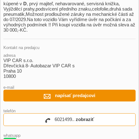
kúpené v
D
,​ prvý majiteľ,​ nehavarované,​ servisná knižka,​
Vyjížděcí prahy,​podsvícení předního znaku,​celofolie,​druhá sada
pneumatik,​Možnost prodloužené záruky na mechanické části až
do 07/2029.Na toto vozidlo Vám vyřídíme úvěr na počkání a za
výhodných podmínek !! Při koupi vozidla na úvěr možná sleva až
30 000,​​-KČ.
Kontakt na predajcu
adresa
VIP CAR s.r.o.
Dřevčická 8- Autobazar VIP CAR s
Praha 10
10800
e-mail
napísať predajcovi
telefón
6021499..
zobraziť
whatsapp