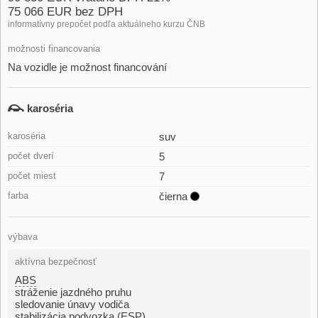
75 066 EUR bez DPH
informatívny prepočet podľa aktuálneho kurzu ČNB
možnosti financovania
Na vozidle je možnost financování
karoséria
karoséria
suv
počet dverí
5
počet miest
7
farba
čierna
výbava
aktívna bezpečnosť
ABS
stráženie jazdného pruhu
sledovanie únavy vodiča
stabilizácia podvozka (ESP)