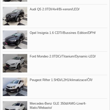
Audi Q5 2.0TDI/4x4/Bi​-xenon/LED/
Opel Insignia 1.6 CDTI/Bussines Edition/DPH/
Ford Mondeo 2.0TDCi/Titanium/Dynamic​-LED/
Peugeot Rifter 1.5HDi/L2H1/klimatizace/ČR/
Mercedes​-Benz GLE 350d/AMG​-Line/4​-
Matic/Webasto/