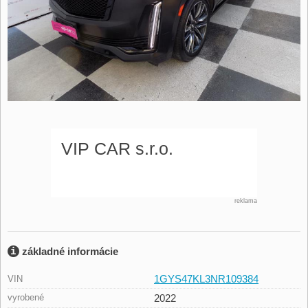
reklama
základné informácie
1GYS47KL3NR109384
VIN
vyrobené
2022