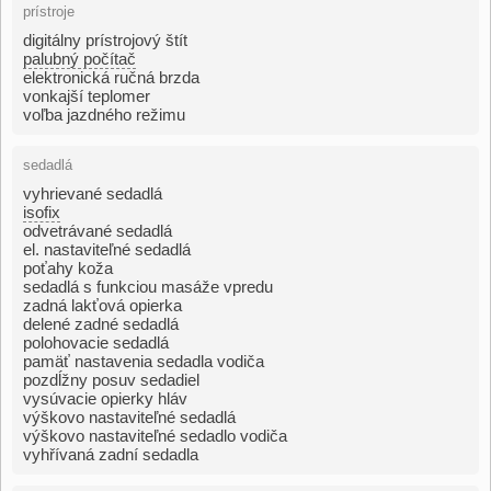
prístroje
digitálny prístrojový štít
palubný počítač
elektronická ručná brzda
vonkajší teplomer
voľba jazdného režimu
sedadlá
vyhrievané sedadlá
isofix
odvetrávané sedadlá
el. nastaviteľné sedadlá
poťahy koža
sedadlá s funkciou masáže vpredu
zadná lakťová opierka
delené zadné sedadlá
polohovacie sedadlá
pamäť nastavenia sedadla vodiča
pozdĺžny posuv sedadiel
vysúvacie opierky hláv
výškovo nastaviteľné sedadlá
výškovo nastaviteľné sedadlo vodiča
vyhřívaná zadní sedadla