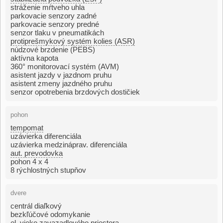
stráženie mŕtveho uhla
parkovacie senzory zadné
parkovacie senzory predné
senzor tlaku v pneumatikách
protiprešmykový systém kolies (ASR)
núdzové brzdenie (PEBS)
aktívna kapota
360° monitorovací systém (AVM)
asistent jazdy v jazdnom pruhu
asistent zmeny jazdného pruhu
senzor opotrebenia brzdových dostičiek
pohon
tempomat
uzávierka diferenciála
uzávierka medzináprav. diferenciála
aut. prevodovka
pohon 4 x 4
8 rýchlostných stupňov
dvere
centrál diaľkový
bezkľúčové odomykanie
el. vieko zavazadlového priestora