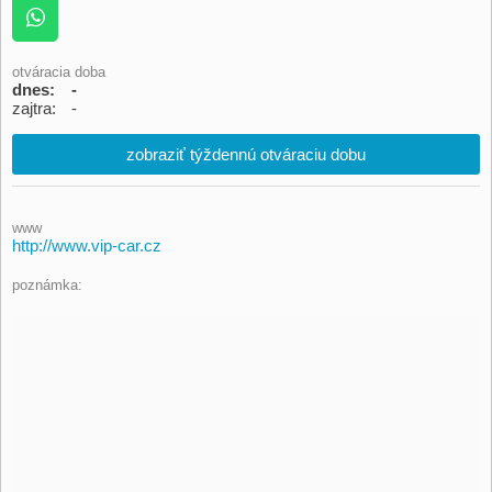
otváracia doba
dnes:
-
zajtra:
-
zobraziť týždennú otváraciu dobu
www
http://www.vip-car.cz
poznámka: