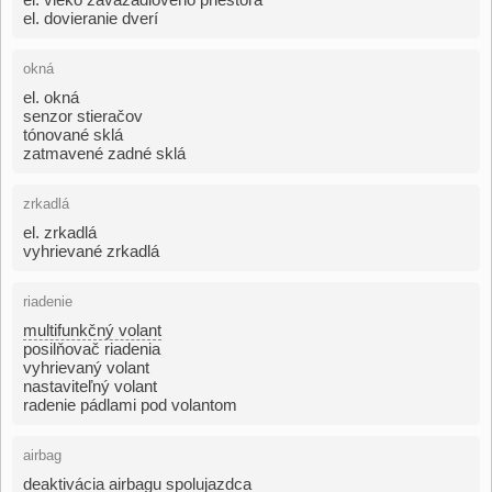
el. dovieranie dverí
okná
el. okná
senzor stieračov
tónované sklá
zatmavené zadné sklá
zrkadlá
el. zrkadlá
vyhrievané zrkadlá
riadenie
multifunkčný volant
posilňovač riadenia
vyhrievaný volant
nastaviteľný volant
radenie pádlami pod volantom
airbag
deaktivácia airbagu spolujazdca