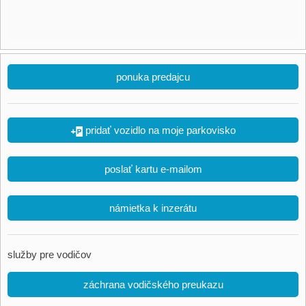
ponuka predajcu
pridať vozidlo na moje parkovisko
poslať kartu e-mailom
námietka k inzerátu
služby pre vodičov
záchrana vodičského preukazu