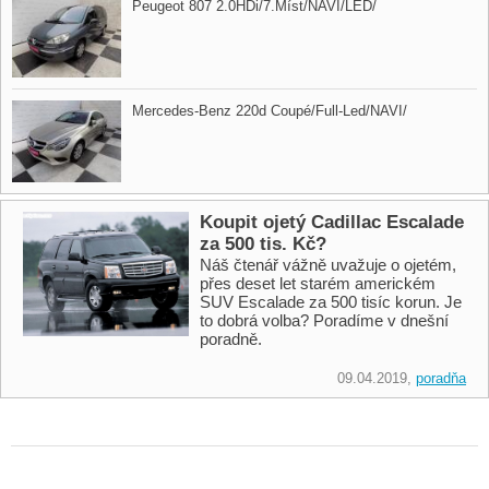
Peugeot 807 2.0HDi/7.Míst/NAVI/LED/
Mercedes​-Benz 220d Coupé/Full​-Led/NAVI/
Koupit ojetý Cadillac Escalade
za 500 tis. Kč?
Náš čtenář vážně uvažuje o ojetém,
přes deset let starém americkém
SUV Escalade za 500 tisíc korun. Je
to dobrá volba? Poradíme v dnešní
poradně.
09.04.2019,
poradňa