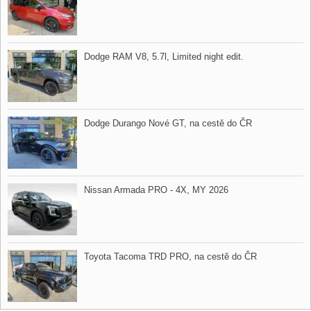
Dodge RAM V8,​ 5.7l,​ Limited night edit.
Dodge Durango Nové GT,​ na cestě do ČR
Nissan Armada PRO ​- 4X,​ MY 2026
Toyota Tacoma TRD PRO,​ na cestě do ČR