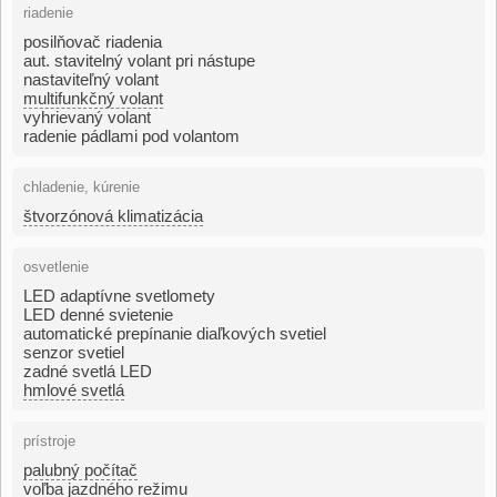
riadenie
posilňovač riadenia
aut. stavitelný volant pri nástupe
nastaviteľný volant
multifunkčný volant
vyhrievaný volant
radenie pádlami pod volantom
chladenie, kúrenie
štvorzónová klimatizácia
osvetlenie
LED adaptívne svetlomety
LED denné svietenie
automatické prepínanie diaľkových svetiel
senzor svetiel
zadné svetlá LED
hmlové svetlá
prístroje
palubný počítač
voľba jazdného režimu