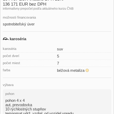
136 171 EUR bez DPH
informatívny prepočet podľa aktuálneho kurzu ČNB
možnosti financovania
spotrebiteľský úver
karoséria
karoséria
suv
počet dverí
5
počet miest
7
farba
béžová metalíza
výbava
pohon
pohon 4 x 4
aut. prevodovka
10 rýchlostných stupňov
tempomat udrž. vzdial. od vozidel vpredu