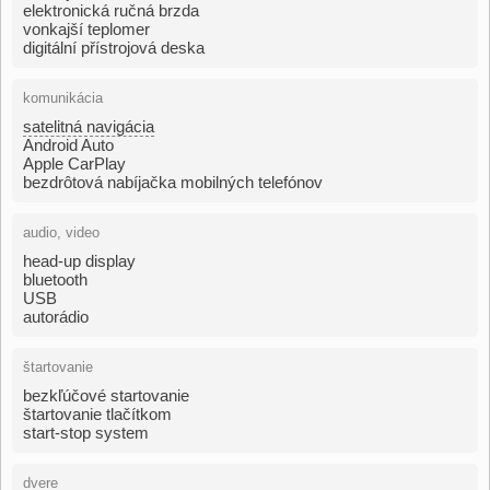
elektronická ručná brzda
vonkajší teplomer
digitální přístrojová deska
komunikácia
satelitná navigácia
Android Auto
Apple CarPlay
bezdrôtová nabíjačka mobilných telefónov
audio, video
head-up display
bluetooth
USB
autorádio
štartovanie
bezkľúčové startovanie
štartovanie tlačítkom
start-stop system
dvere