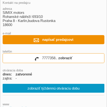
Kontakt na predajcu
adresa
SIMIX motors
Rohanské nábřeží 693/10
Praha 8 - Karlín,budova Rustonka
18600
e-mail
napísať predajcovi
telefón
7777358..
zobraziť
otváracia doba
dnes:
zatvorené
zajtra:
-
zobraziť týždennú otváraciu dobu
www