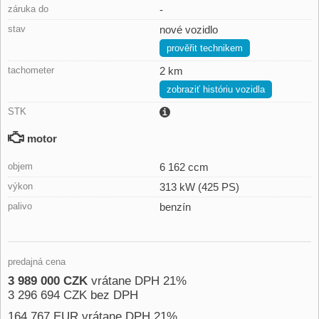
záruka do
-
stav
nové vozidlo
prověřit technikem
tachometer
2 km
zobraziť históriu vozidla
STK
motor
objem
6 162 ccm
výkon
313 kW (425 PS)
palivo
benzín
predajná cena
3 989 000 CZK
vrátane DPH 21%
3 296 694 CZK bez DPH
164 767 EUR vrátane DPH 21%