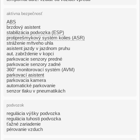
aktívna bezpečnosť
ABS
brzdový asistent
stabilizácia podvozka (ESP)
protiprešmykový systém kolies (ASR)
stráženie mŕtveho uhla
asistent jazdy v jazdnom pruhu
aut. zabrždenie v kopci
parkovacie senzory predné
parkovacie senzory zadné
360° monitorovací systém (AVM)
parkovací asistent
parkovacia kamera
automatické parkovanie
senzor tlaku v pneumatikách
podvozok
regulácia výšky podvozka
regulácia tuhosti podvozka
ťažné zariadenie
pérovanie vzduch