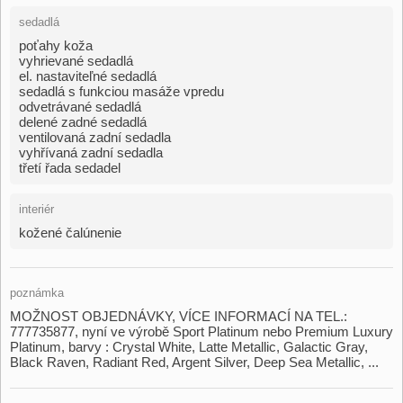
sedadlá
poťahy koža
vyhrievané sedadlá
el. nastaviteľné sedadlá
sedadlá s funkciou masáže vpredu
odvetrávané sedadlá
delené zadné sedadlá
ventilovaná zadní sedadla
vyhřívaná zadní sedadla
třetí řada sedadel
interiér
kožené čalúnenie
poznámka
MOŽNOST OBJEDNÁVKY,​ VÍCE INFORMACÍ NA TEL.:
777735877,​ nyní ve výrobě Sport Platinum nebo Premium Luxury
Platinum,​ barvy : Crystal White,​ Latte Metallic,​ Galactic Gray,​
Black Raven,​ Radiant Red,​ Argent Silver,​ Deep Sea Metallic,​ ...