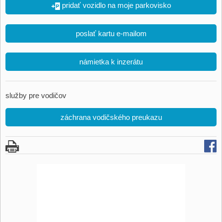
pridať vozidlo na moje parkovisko
poslať kartu e-mailom
námietka k inzerátu
služby pre vodičov
záchrana vodičského preukazu