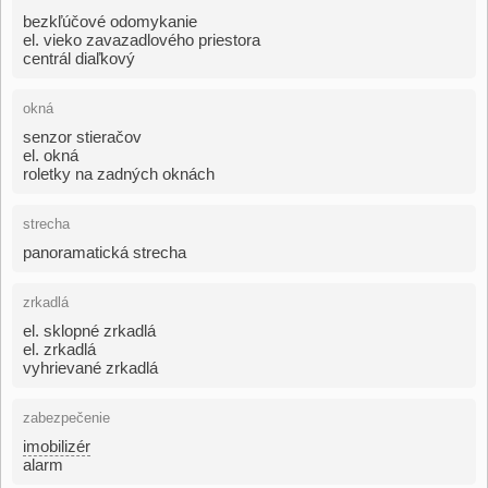
bezkľúčové odomykanie
el. vieko zavazadlového priestora
centrál diaľkový
okná
senzor stieračov
el. okná
roletky na zadných oknách
strecha
panoramatická strecha
zrkadlá
el. sklopné zrkadlá
el. zrkadlá
vyhrievané zrkadlá
zabezpečenie
imobilizér
alarm