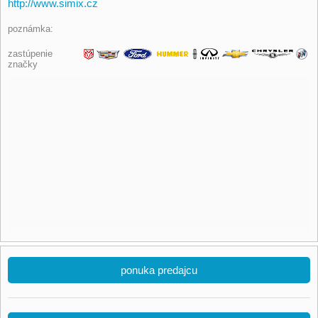
http://www.simix.cz
poznámka:
zastúpenie
značky
ponuka predajcu