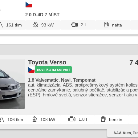
imobilizér, manuálna prevodovka, predný pohon, 6 rých
stupňov
e
2.0 D-4D 7.MÍST
2 l
161 tkm
93 kW
nafta
7 
Toyota Verso
novinka na serveri
1.8 Valvematic, Navi, Tempomat
aut. klimatizácia, ABS, protiprešmykový systém kolie
centrálne zamykanie, palubný počítač, stabilizácia po
(ESP), hmlové svetlá, senzor stieračov, senzor tlaku v
pneumatikách, 6x airbag, posilňovač riadenia, el. okná,
manuálna prevodovka
1.8 l
106 tkm
108 kW
benzín
AAA Auto
, Pr