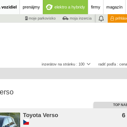
 vozidiel
prenájmy
elektro a hybridy
firmy
magazín
moje parkovisko
moja inzercia
prihlás
inzerátov na stránku :
100
radiť podľa :
cena
erso
TOP NA
6
Toyota Verso