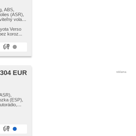
g, ABS,
olies (ASR),
iteľný volant,
 okná, el.
taviteľné
oyota Verso
ia brzdových
bez koroz...
rávač,
iehradka,
teplomer,
osuv sedadiel
 304 EUR
reklama
(ASR),
vozka (ESP),
utorádio,