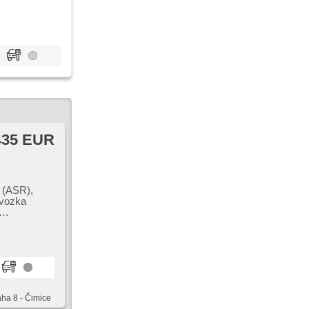
lostných
435 EUR
s (ASR),
dvozka
 autorádio,
aha 8 - Čimice