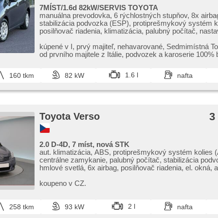
7MÍST/1.6d 82kW/SERVIS TOYOTA
manuálna prevodovka, 6 rýchlostných stupňov, 8x airba
stabilizácia podvozka (ESP), protiprešmykový systém k
posilňovač riadenia, klimatizácia, palubný počítač, nastav
multifunkčný volant, deaktivácia airbagu spolujazdca, el.
zrkadlá, imobilizér, centrál diaľkový, isofix, výškovo nas
kúpené v I,​ prvý majiteľ,​ nehavarované,​ Sedmimístná T
sedadlo vodiča, polohovacie sedadlá, senzor opotreben
od prvního majitele z Itálie,​ podvozek a karoserie 100% 
dostičiek, hmlové svetlá, USB, AUX, autorádio, CD preh
vonkajší teplomer, vyhrievané zrkadlá, klimatizovaná pr
1.6 l
160 tkm
82 kW
nafta
delené zadné sedadlá, zadná lakťová opierka, vnútorný 
zadný stierač, tónované sklá, predný pohon, pozdĺžny p
3
Toyota Verso
2.0 D-4D, 7 míst, nová STK
aut. klimatizácia, ABS, protiprešmykový systém kolies 
centrálne zamykanie, palubný počítač, stabilizácia pod
hmlové svetlá, 6x airbag, posilňovač riadenia, el. okná, a
manuálna prevodovka
koupeno v CZ.
2 l
258 tkm
93 kW
nafta