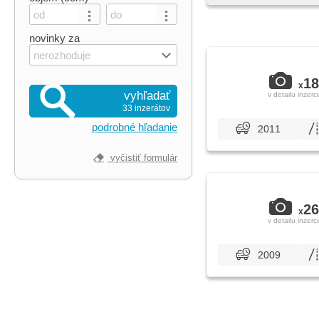
novinky za
nerozhoduje
18
x
vyhľadať
v detailu inzerc
33 inzerátov
podrobné hľadanie
2011
vyčistiť formulár
26
x
v detailu inzerc
2009