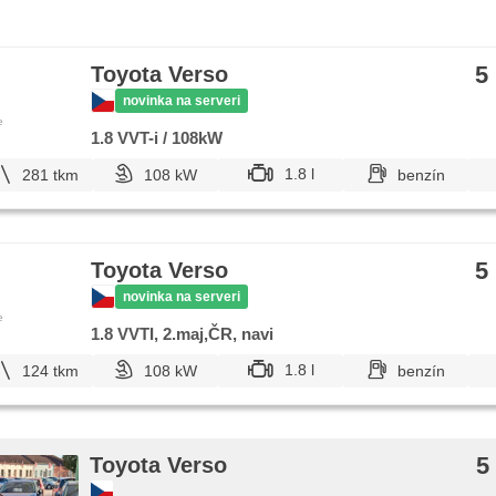
5
Toyota Verso
novinka na serveri
e
1.8 VVT-i / 108kW
1.8 l
281 tkm
108 kW
benzín
5
Toyota Verso
novinka na serveri
e
1.8 VVTI, 2.maj,ČR, navi
1.8 l
124 tkm
108 kW
benzín
5
Toyota Verso