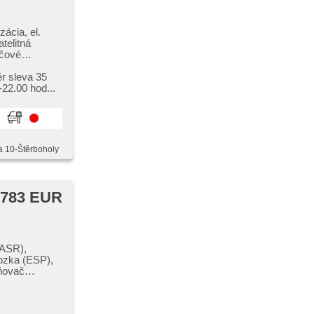
ácia, el.
telitná
účové
 zrkadlá,
ozka (ESP),
ěr sleva 35
ovacia kamera,
22.00 hod...
a 10-Štěrboholy
 783 EUR
(ASR),
vozka (ESP),
lňovač
a