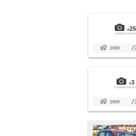
25
x
v detailu inzerc
2009
3
x
v detailu inzerc
2009