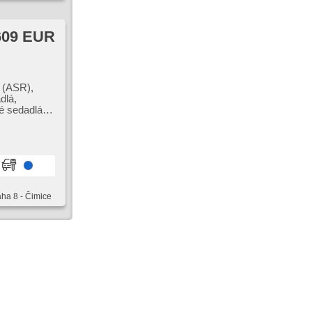
609 EUR
s (ASR),
dlá,
é sedadlá,
nie, senzor
ňovač
a
aha 8 - Čimice