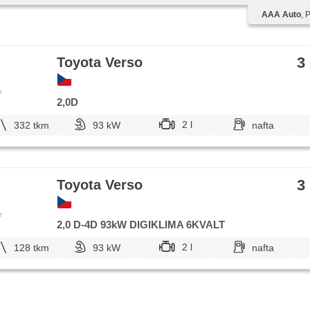
AAA Auto
, 
3
Toyota Verso
e
2,0D
2 l
332 tkm
93 kW
nafta
3
Toyota Verso
e
2,0 D-4D 93kW DIGIKLIMA 6KVALT
2 l
128 tkm
93 kW
nafta