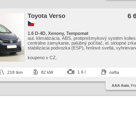
6 
Toyota Verso
1.6 D-4D, Xenony, Tempomat
aut. klimatizácia, ABS, protiprešmykový systém kolie
centrálne zamykanie, palubný počítač, el. sklopné zrka
stabilizácia podvozka (ESP), hmlové svetlá, vyhrievan
senzor stieračov, štartovanie tlačítkom, ťažné zariade
tlaku v pneumatikách, stráženie jazdného pruhu, posil
koupeno v CZ.
riadenia, el. okná, strešný nosič, manuálna prevodovk
1.6 l
218 tkm
82 kW
nafta
AAA Auto
, Pr