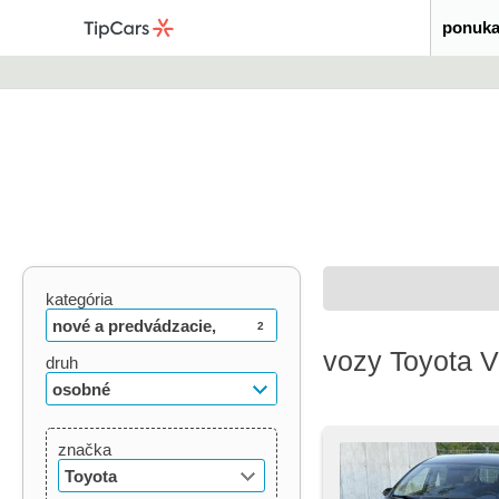
ponuka
kategória
nové a predvádzacie,
2
vozy Toyota V
ojazdené
druh
osobné
značka
Toyota