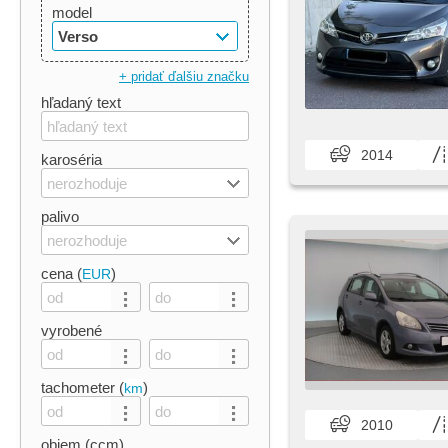
model
Verso
+ pridať ďalšiu značku
hľadaný text
2014
karoséria
nerozhoduje
palivo
nerozhoduje
cena (
)
EUR
vyrobené
tachometer (
)
km
2010
objem (ccm)