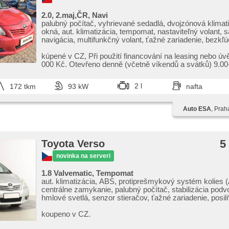
2.0, 2.maj,ČR, Navi
palubný počítač, vyhrievané sedadlá, dvojzónová klimatiz
okná, aut. klimatizácia, tempomat, nastaviteľný volant, sa
navigácia, multifunkčný volant, ťažné zariadenie, bezkľ
odomykanie, hliníkové kolesá, manuálna prevodovka, el.
posilňovač riadenia, centrál diaľkový, stabilizácia podv
kúpené v CZ,​ Při použití financování na leasing nebo úv
hmlové svetlá, štartovanie tlačítkom, ABS, isofix, park
000 Kč. Otevřeno denně (včetně víkendů a svátků) 9.00​-
deaktivácia airbagu spolujazdca, imobilizér, 6x airbag
2 l
172 tkm
93 kW
nafta
Auto ESA
, Prah
5
Toyota Verso
novinka na serveri
1.8 Valvematic, Tempomat
aut. klimatizácia, ABS, protiprešmykový systém kolies 
centrálne zamykanie, palubný počítač, stabilizácia pod
hmlové svetlá, senzor stieračov, ťažné zariadenie, posi
riadenia, strešný nosič, autorádio, manuálna prevodovk
koupeno v CZ.