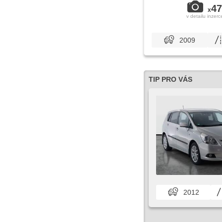
47
x
v detailu inzerc
2009
TIP PRO VÁS
2012