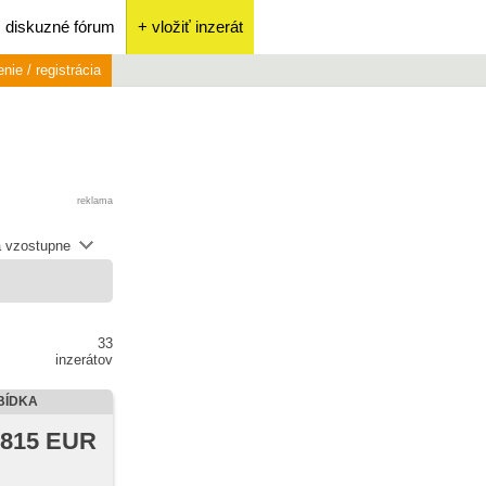
diskuzné fórum
+ vložiť inzerát
enie / registrácia
reklama
 vzostupne
33
inzerátov
BÍDKA
 815 EUR