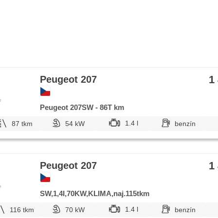
1
Peugeot 207
e
Peugeot 207SW - 86T km
1.4 l
87 tkm
54 kW
benzín
1
Peugeot 207
e
SW,1,4I,70KW,KLIMA,naj.115tkm
1.4 l
116 tkm
70 kW
benzín