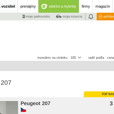
 vozidiel
prenájmy
elektro a hybridy
firmy
magazín
moje parkovisko
moja inzercia
prihlás
inzerátov na stránku :
100
radiť podľa :
cena
 207
TOP NA
3
Peugeot 207