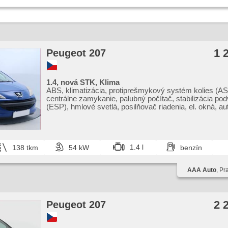
1 
Peugeot 207
1.4, nová STK, Klima
ABS, klimatizácia, protiprešmykový systém kolies (AS
centrálne zamykanie, palubný počítač, stabilizácia po
(ESP), hmlové svetlá, posilňovač riadenia, el. okná, au
manuálna prevodovka
1.4 l
138 tkm
54 kW
benzín
AAA Auto
, Pr
2 
Peugeot 207