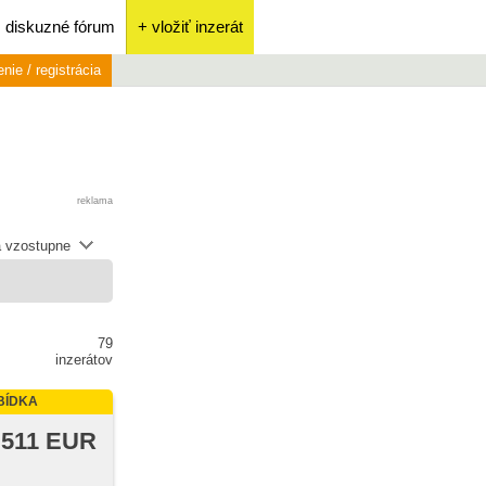
diskuzné fórum
+ vložiť inzerát
enie / registrácia
reklama
 vzostupne
79
inzerátov
BÍDKA
 511 EUR