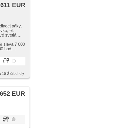
 611 EUR
diacej páky,
vka, el.
vé svetlá,
ěr sleva 7 000
0 hod....
a 10-Štěrboholy
 652 EUR