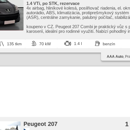
1.4 VTi, po STK, rezervace
4x airbag, hliníkové kolesá, posilňovač riadenia, el. okn
autorádio, ABS, klimatizácia, protiprešmykový systém 
(ASR), centrálne zamykanie, palubný počítač, stabilizá
podvozka (ESP), hmlové svetlá, manuálna prevodovk
koupeno v CZ. Peugeot 207 Combi je praktický vůz s 
karoserií,​ ideální pro rodinné využití. Nabízí pohodlný in
1.4 l
135 tkm
70 kW
benzín
AAA Auto
, Pr
1
Peugeot 207