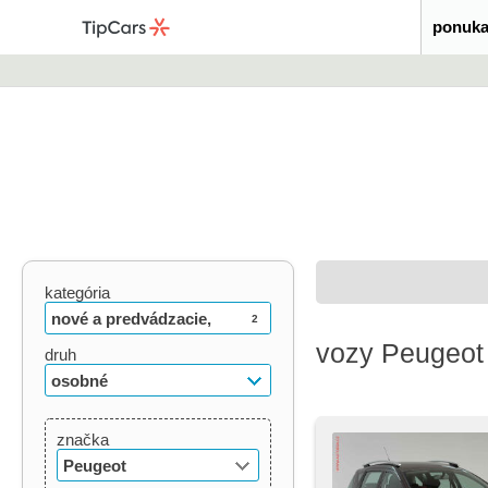
ponuka
kategória
nové a predvádzacie,
2
vozy Peugeot
ojazdené
druh
osobné
značka
Peugeot