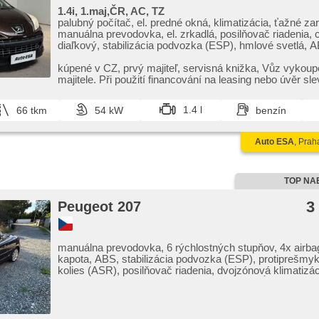
1.4i, 1.maj,ČR, AC, TZ
palubný počítač, el. predné okná, klimatizácia, ťažné zar
manuálna prevodovka, el. zrkadlá, posilňovač riadenia, c
diaľkový, stabilizácia podvozka (ESP), hmlové svetlá, AB
imobilizér, 4x airbag
kúpené v CZ,​ prvý majiteľ,​ servisná knižka,​ Vůz vykou
majitele. Při použití financování na leasing nebo úvěr slev
1.4 l
66 tkm
54 kW
benzín
Auto ESA
, Prah
TOP NA
3
Peugeot 207
manuálna prevodovka, 6 rýchlostných stupňov, 4x airbag
kapota, ABS, stabilizácia podvozka (ESP), protiprešm
kolies (ASR), posilňovač riadenia, dvojzónová klimatizáci
klimatizácia, tempomat, hliníkové kolesá, spĺňa 'EURO I
počítač, parkovacie senzory zadné, parkovací asistent,
stieračov, nastaviteľný volant, deaktivácia airbagu spoluj
vieko zavazadlového priestora, el. okná, strešný šíber el.