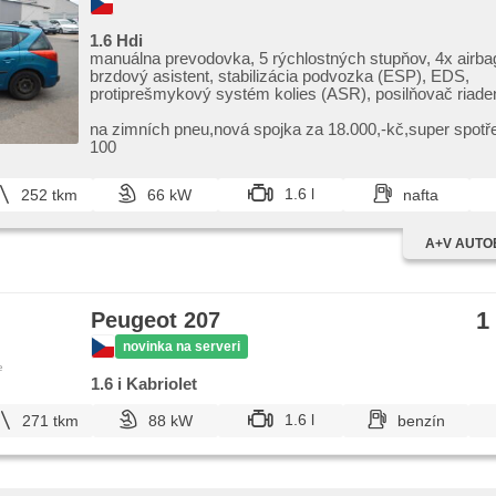
1.6 Hdi
manuálna prevodovka, 5 rýchlostných stupňov, 4x airba
brzdový asistent, stabilizácia podvozka (ESP), EDS,
protiprešmykový systém kolies (ASR), posilňovač riaden
dvojzónová klimatizácia, aut. klimatizácia, klimatizácia,
svietenie, spĺňa 'EURO IV', satelitná navigácia, senzor s
na zimních pneu,​nová spojka za 18.000,​​-kč,​super spotře
stieračov, el. okná, el. predné okná, plnohodnotné rezer
100
dojazdové rezervné koleso, el. sklopné zrkadlá, el. zrkad
automaticky zatmavovací zrkadlá, centrál diaľkový, cent
1.6 l
252 tkm
66 kW
nafta
zamykanie, senzor tlaku v pneumatikách, senzor opotre
brzdových dostičiek, hmlové svetlá, vyhrievané zrkadlá,
zadné sedadlá, zadný stierač, tónované sklá, zatmaven
A+V AUTO
roletky na zadných oknách, predný pohon, pohon 4 x 2
1
Peugeot 207
novinka na serveri
e
1.6 i Kabriolet
1.6 l
271 tkm
88 kW
benzín