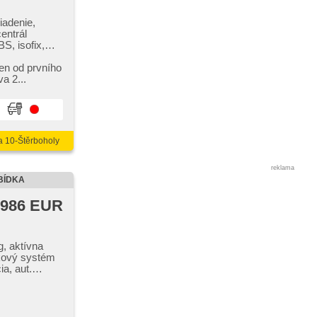
iadenie,
entrál
S, isofix,
pen od prvního
a 2...
a 10-Štěrboholy
reklama
BÍDKA
 986 EUR
, aktívna
ykový systém
a, aut.
V', palubný
 senzor
azdca, el.
, el. sklopné