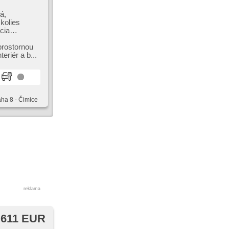
á,
kolies
cia
a
prostornou
teriér a b...
aha 8 - Čimice
reklama
 611 EUR