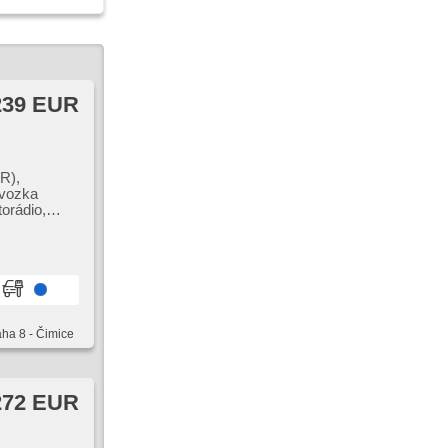
239 EUR
R),
dvozka
torádio,
aha 8 - Čimice
272 EUR