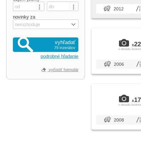
2012
novinky za
nerozhoduje
vyhľadať
22
x
79 inzerátov
v detailu inzerc
podrobné hľadanie
2006
vyčistiť formulár
17
x
v detailu inzerc
2008