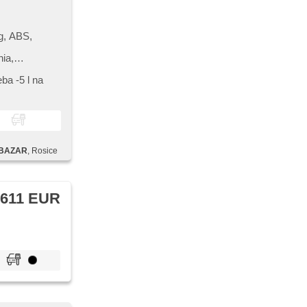
g, ABS,
ia,
 denné
vetiel, senzor
ba ​-5 l na
vné koleso,
lá,
rálne
benia
 delené
é zadné sklá,
BAZAR
, Rosice
 611 EUR