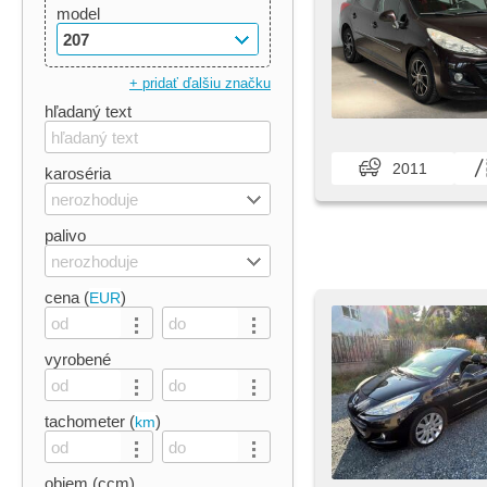
model
207
+ pridať ďalšiu značku
hľadaný text
2011
karoséria
nerozhoduje
palivo
nerozhoduje
cena (
)
EUR
vyrobené
tachometer (
)
km
objem (ccm)