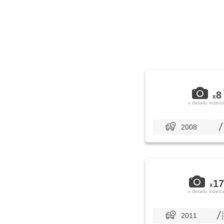
8
x
v detailu inzerc
2008
17
x
v detailu inzerc
2011