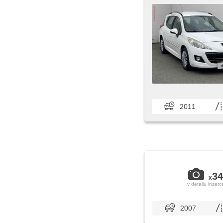
2011
34
x
v detailu inzerc
2007