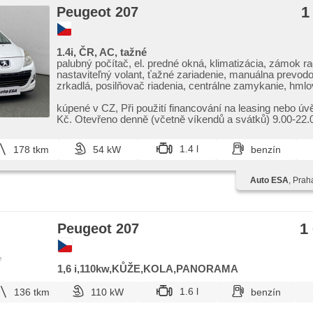
1
Peugeot 207
1.4i, ČR, AC, tažné
palubný počítač, el. predné okná, klimatizácia, zámok ra
nastaviteľný volant, ťažné zariadenie, manuálna prevodo
zrkadlá, posilňovač riadenia, centrálne zamykanie, hmlo
ABS, isofix, imobilizér, 4x airbag
kúpené v CZ,​ Při použití financování na leasing nebo úv
Kč. Otevřeno denně (včetně víkendů a svátků) 9.00​-22.0
1.4 l
178 tkm
54 kW
benzín
Auto ESA
, Prah
1
Peugeot 207
e
1,6 i,110kw,KŮŽE,KOLA,PANORAMA
1.6 l
136 tkm
110 kW
benzín