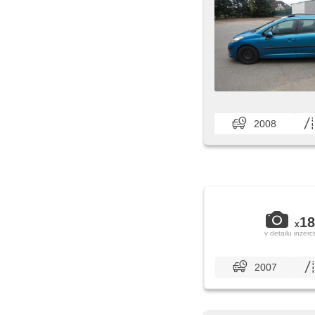
2008
18
x
v detailu inzerc
2007