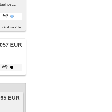
čítač,
lant, hands
tuálnost
iaľkový,
dky vozidel.
vacie
vonkajší
dný pohon,
 hláv,
rno-Královo Pole
 057 EUR
565 EUR