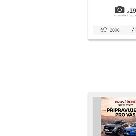
19
x
v detailu inzerc
2006