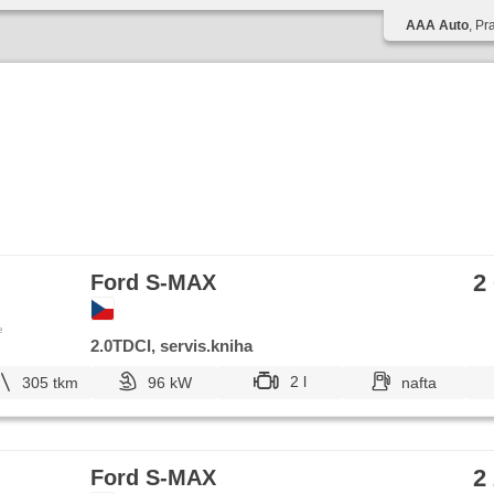
AAA Auto
, Pr
2
Ford S-MAX
e
2.0TDCI, servis.kniha
2 l
305 tkm
96 kW
nafta
2
Ford S-MAX