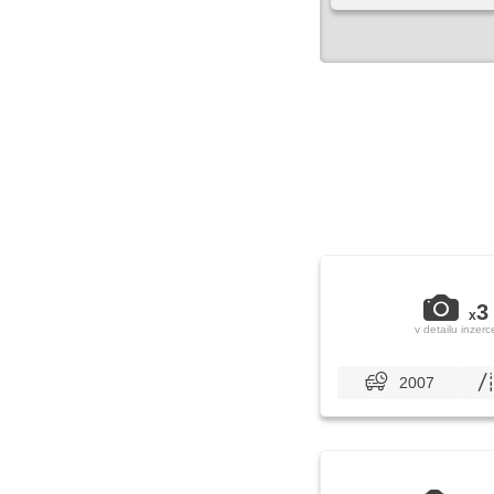
3
x
v detailu inzerc
2007