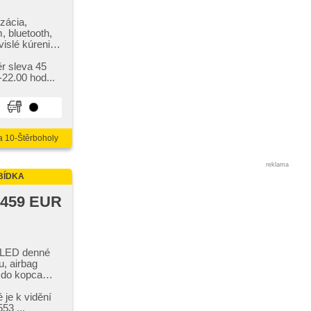
zácia,
, bluetooth,
vislé kúrenie,
ifunkčný
vodovka, denné
ěr sleva 45
ia,
22.00 hod...
abilizácia
klopné
tkom, ABS,
acia kamera,
jazdy v
a 10-Štěrboholy
reklama
BÍDKA
 459 EUR
, LED denné
u, airbag
u do kopca
zkľúčové
kanie,
DAB),
53 ...