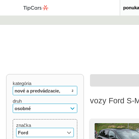
ponuka
kategória
nové a predvádzacie,
2
vozy Ford S
ojazdené
druh
osobné
značka
Ford