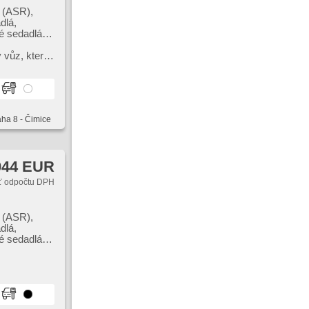
s (ASR),
dlá,
é sedadlá,
nie, senzor
nie, el.
vůz,​ který
ie jazdného
ohaté
adenia, el.
aha 8 - Čimice
044 EUR
 odpočtu DPH
s (ASR),
dlá,
é sedadlá,
senzor tlaku
evané predné
noramatická
 prevodovka