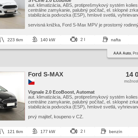
ST-Line 2.0 EcoBlue
aut. klimatizácia, ABS, protiprešmykový systém kolie
centrálne zamykanie, palubný počítač, el. sklopné zrka
stabilizácia podvozka (ESP), hmlové svetlá, vyhrievan
senzor stieračov, štartovanie tlačítkom, ťažné zariade
tlaku v pneumatikách, USB, alarm, automatické parkova
servisná knižka,​ Ford S​-Max MPV je prostorný rodinný 
nastaviteľné sedadlá, vyhrievané predné sklo, strážen
nabízí pohodlí a praktické uspořádání interiéru. Díky b
pruhu, panoramatická strecha, el. zrkadlá, posilňovač ri
výbav...
okná, autorádio, manuálna prevodovka
2 l
223 tkm
140 kW
nafta
AAA Auto
, Pr
14 
Ford S-MAX
možnosť
Vignale 2.0 EcoBoost, Automat
aut. klimatizácia, ABS, protiprešmykový systém kolie
centrálne zamykanie, palubný počítač, el. sklopné zrka
stabilizácia podvozka (ESP), hmlové svetlá, vyhrievan
poťahy koža, senzor stieračov, štartovanie tlačítkom, 
v pneumatikách, USB, el. nastaviteľné sedadlá, vyhri
prvý majiteľ,​ koupeno v CZ.
sklo, vyhrievaný volant, stráženie jazdného pruhu, pa
strecha, posilňovač riadenia, el. okná, autorádio, aut.
2 l
121 tkm
177 kW
benzín