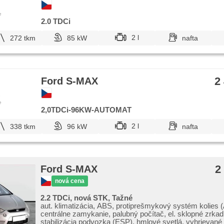
e
2.0 TDCi
2 l
272 tkm
85 kW
nafta
2
Ford S-MAX
e
2,0TDCi-96KW-AUTOMAT
2 l
338 tkm
96 kW
nafta
2
Ford S-MAX
nová cena
2.2 TDCi, nová STK, Tažné
aut. klimatizácia, ABS, protiprešmykový systém kolies 
centrálne zamykanie, palubný počítač, el. sklopné zrkad
stabilizácia podvozka (ESP), hmlové svetlá, vyhrievané