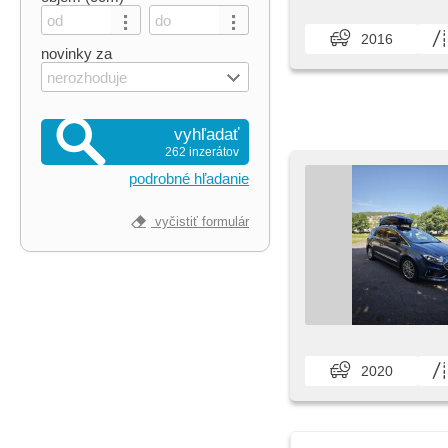
2016
novinky za
nerozhoduje
vyhľadať
262 inzerátov
podrobné hľadanie
vyčistiť formulár
2020