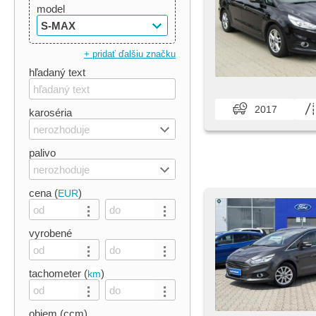
model
S-MAX
+ pridať ďalšiu značku
hľadaný text
2017
karoséria
nerozhoduje
palivo
nerozhoduje
cena (
)
EUR
vyrobené
tachometer (
)
km
objem (ccm)