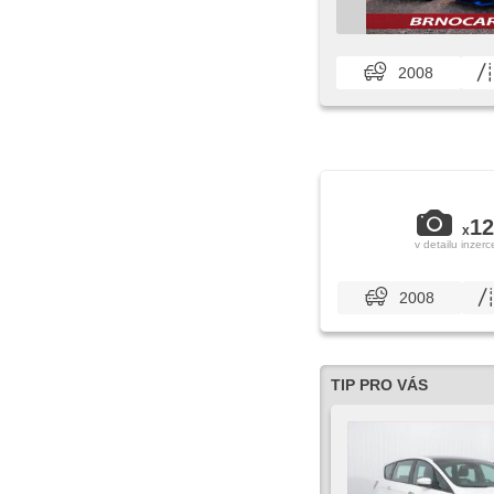
2008
12
x
v detailu inzerc
2008
TIP PRO VÁS