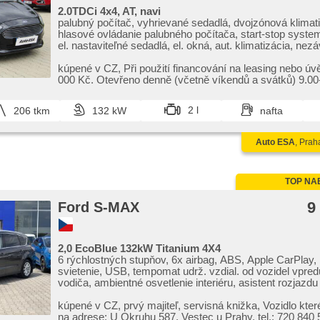
2.0TDCi 4x4, AT, navi
palubný počítač, vyhrievané sedadlá, dvojzónová klimati
hlasové ovládanie palubného počítača, start-stop system
el. nastaviteľné sedadlá, el. okná, aut. klimatizácia, nezá
tempomat, nastaviteľný volant, satelitná navigácia, mult
volant, USB, ťažné zariadenie, tónované sklá, aut. pre
kúpené v CZ,​ Při použití financování na leasing nebo úv
svietenie, hliníkové kolesá, el. zrkadlá, posilňovač riaden
000 Kč. Otevřeno denně (včetně víkendů a svátků) 9.00​-
vyhrievané predné sklo, pohon 4 x 4, centrál diaľkový, st
podvozka (ESP), senzor stieračov, hmlové svetlá, el. s
2 l
206 tkm
132 kW
nafta
zrkadlá, senzor tlaku v pneumatikách, štartovanie tlačí
alarm, isofix, automaticky zatmavovací zrkadlá, parkov
elektronická ručná brzda, imobilizér, 6x airbag, asistent 
Auto ESA
, Prah
jazdnom pruhu
TOP NA
9
Ford S-MAX
2,0 EcoBlue 132kW Titanium 4X4
6 rýchlostných stupňov, 6x airbag, ABS, Apple CarPlay
svietenie, USB, tempomat udrž. vzdial. od vozidel vpred
vodiča, ambientné osvetlenie interiéru, asistent rozjazd
(HSA), aut. klimatizácia, aut. prevodovka, autorádio, be
odomykanie, bluetooth, centrál diaľkový, centrálne zamy
kúpené v CZ,​ prvý majiteľ,​ servisná knižka,​ Vozidlo které je k vidění
deaktivácia airbagu spolujazdca, digitálny príjem rádia (
na adrese: U Okruhu 587,​ Vestec u Prahy,​ tel.: 720 840 5