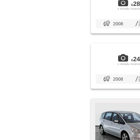
28
x
v detailu inzerc
2008
24
x
v detailu inzerc
2008