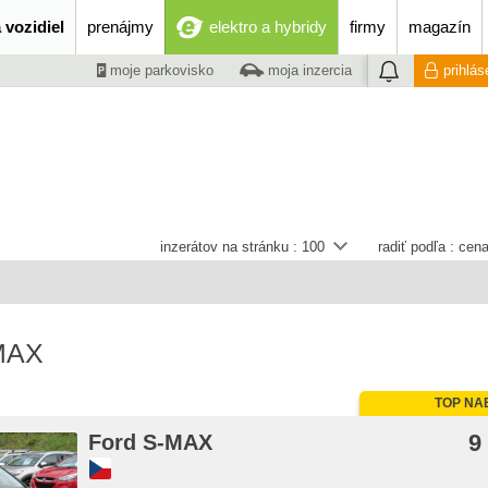
 vozidiel
prenájmy
elektro a hybridy
firmy
magazín
moje parkovisko
moja inzercia
prihlás
inzerátov na stránku :
100
radiť podľa :
cena
-MAX
TOP NA
9
Ford S-MAX