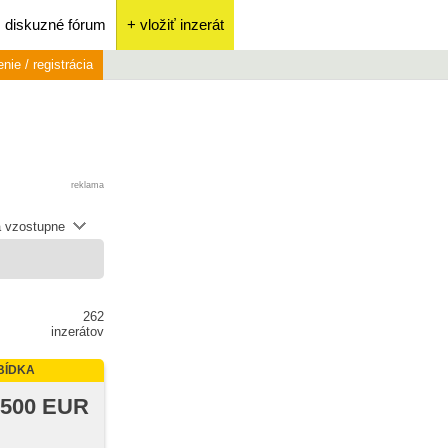
diskuzné fórum
+ vložiť inzerát
enie / registrácia
reklama
 vzostupne
262
inzerátov
BÍDKA
 500 EUR