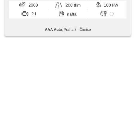
2009
200 tkm
100 kW
2 l
nafta
AAA Auto
, Praha 8 - Čimice