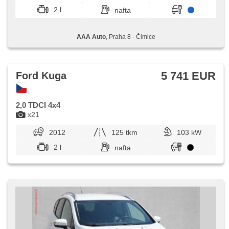
2 l
nafta
AAA Auto
, Praha 8 - Čimice
5 741 EUR
Ford Kuga
2,0 TDCI 4x4
x21
2012
125 tkm
103 kW
2 l
nafta