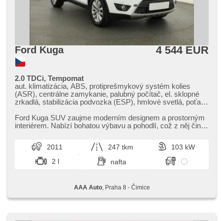
4 544 EUR
Ford Kuga
2.0 TDCi, Tempomat
aut. klimatizácia, ABS, protiprešmykový systém kolies
(ASR), centrálne zamykanie, palubný počítač, el. sklopné
zrkadlá, stabilizácia podvozka (ESP), hmlové svetlá, poťahy
koža, senzor stieračov, 8x airbag, posilňovač riadenia, el.
okná, strešný nosič, autorádio, manuálna prevodovka
Ford Kuga SUV zaujme moderním designem a prostorným
interiérem. Nabízí bohatou výbavu a pohodlí,​ což z něj činí
skvělou volbu pro ...
2011
247 tkm
103 kW
2 l
nafta
AAA Auto
, Praha 8 - Čimice