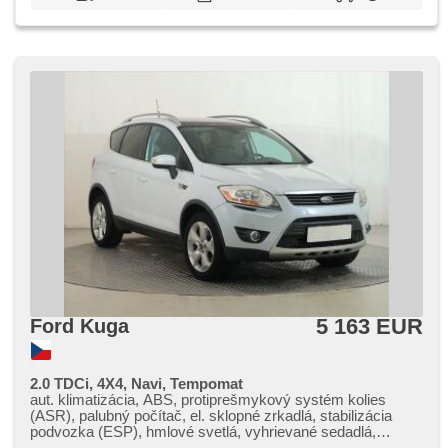
5 163 EUR
Ford Kuga
2.0 TDCi, 4X4, Navi, Tempomat
aut. klimatizácia, ABS, protiprešmykový systém kolies
(ASR), palubný počítač, el. sklopné zrkadlá, stabilizácia
podvozka (ESP), hmlové svetlá, vyhrievané sedadlá,
senzor stieračov, USB, 6x airbag, hliníkové kolesá,