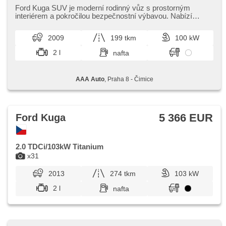
panoramatická strecha, posilňovač riadenia, el. okná,
Ford Kuga SUV je moderní rodinný vůz s prostorným
strešný nosič, autorádio, manuálna prevodovka, pohon 4 x 4
interiérem a pokročilou bezpečnostní výbavou. Nabízí
pohodlnou jízdu a atraktivn...
2009
199 tkm
100 kW
2 l
nafta
AAA Auto
, Praha 8 - Čimice
5 366 EUR
Ford Kuga
2.0 TDCi/103kW Titanium
x31
2013
274 tkm
103 kW
2 l
nafta