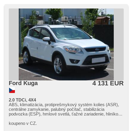
4 131 EUR
Ford Kuga
2.0 TDCi, 4X4
ABS, klimatizácia, protiprešmykový systém kolies (ASR),
centrálne zamykanie, palubný počítač, stabilizácia
podvozka (ESP), hmlové svetlá, ťažné zariadenie, hliníkové
kolesá, posilňovač riadenia, el. okná, strešný nosič,
autorádio, manuálna prevodovka, pohon 4 x 4
koupeno v CZ.