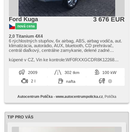
3 676 EUR
Ford Kuga
nová cena
2,0 Titanium 4X4
6 rýchlostných stupňov, 6x airbag, ABS, airbag vodiča, aut.
klimatizácia, autorádio, AUX, bluetooth, CD prehrávač,
centrál diaľkový, centrálne zamykanie, delené zadné
sedadlá, denné svietenie, dvojzónová klimatizácia, el. okná,
el. štartér, el. zrkadlá, imobilizér, isofix, malý kožený paket,
kúpené v CZ,​ Vin ke kontrole:WF0RXXGCDR8K12268
manuálna prevodovka, hmlové svetlá, multifunkčný volant,
Zimní pneu v ceně.
nastaviteľný volant, palubný počítač, parkovacie senzory
2009
302 tkm
100 kW
zadné, spĺňa 'EURO IV', pozdĺžny posuv sedadiel, pohon 4
x 4, polohovacie sedadlá, posilňovač riadenia,
2 l
nafta
protiprešmykový systém kolies (ASR), automaticky
zatmavovací zrkadlá, stabilizácia podvozka (ESP),
štartovanie tlačítkom, ťažné zariadenie, tempomat,
Autocentrum Polička - www.autocentrumpolicka.cz
, Polička
tónované sklá, vonkajší teplomer, vyhrievané sedadlá,
vyhrievané zrkadlá, vyhrievané predné sklo, vysúvacie
opierky hláv, výškovo nastaviteľné sedadlá, zadná lakťová
opierka
TIP PRO VÁS