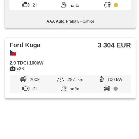
2 l
nafta
AAA Auto
, Praha 8 - Čimice
3 304 EUR
Ford Kuga
2.0 TDCi 100kW
x36
2009
297 tkm
100 kW
2 l
nafta