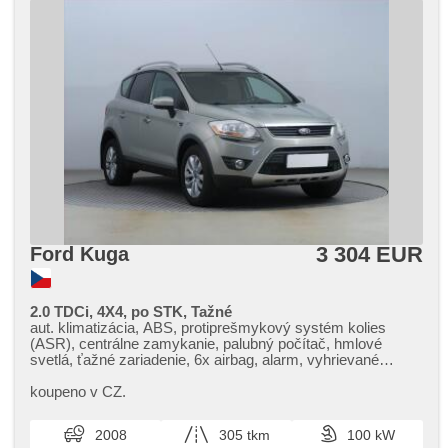
3 304 EUR
Ford Kuga
2.0 TDCi, 4X4, po STK, Tažné
aut. klimatizácia, ABS, protiprešmykový systém kolies
(ASR), centrálne zamykanie, palubný počítač, hmlové
svetlá, ťažné zariadenie, 6x airbag, alarm, vyhrievané
predné sklo, zámok radiacej páky, el. zrkadlá, posilňovač
riadenia, el. okná, strešný nosič, autorádio, manuálna
koupeno v CZ.
prevodovka, pohon 4 x 4
2008
305 tkm
100 kW