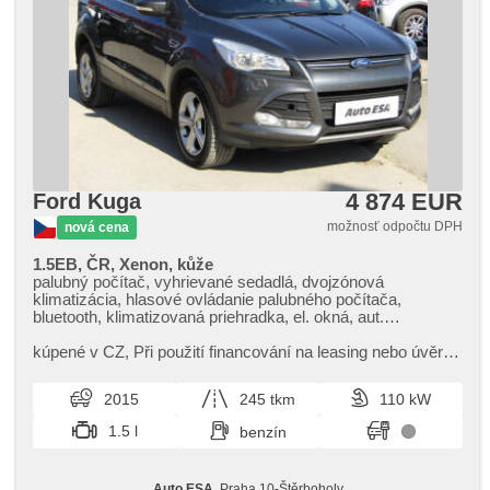
4 874 EUR
Ford Kuga
možnosť odpočtu DPH
nová cena
1.5EB, ČR, Xenon, kůže
palubný počítač, vyhrievané sedadlá, dvojzónová
klimatizácia, hlasové ovládanie palubného počítača,
bluetooth, klimatizovaná priehradka, el. okná, aut.
klimatizácia, poťahy koža, CD prehrávač, tempomat,
nastaviteľný volant, multifunkčný volant, USB, ťažné
kúpené v CZ,​ Při použití financování na leasing nebo úvěr
zariadenie, tónované sklá, denné svietenie, hliníkové kolesá,
sleva 35 000 Kč. Otevřeno denně (včetně víkendů a svátků)
manuálna prevodovka, el. zrkadlá, vyhrievané zrkadlá,
9.00​-22.00 hod...
2015
245 tkm
110 kW
ostrekovače svetlometov, posilňovač riadenia, vyhrievané
predné sklo, xenónové svetlomety, centrál diaľkový,
1.5 l
benzín
stabilizácia podvozka (ESP), hmlové svetlá, ABS, alarm,
parkovacie senzory zadné, isofix, automaticky zatmavovací
zrkadlá, deaktivácia airbagu spolujazdca, imobilizér, 6x
Auto ESA
, Praha 10-Štěrboholy