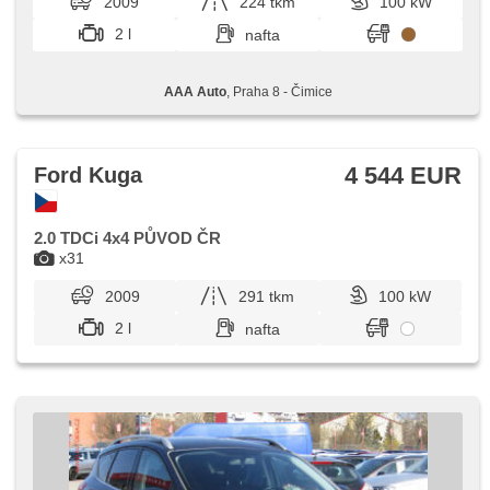
2009
224 tkm
100 kW
2 l
nafta
AAA Auto
, Praha 8 - Čimice
4 544 EUR
Ford Kuga
2.0 TDCi 4x4 PŮVOD ČR
x31
2009
291 tkm
100 kW
2 l
nafta