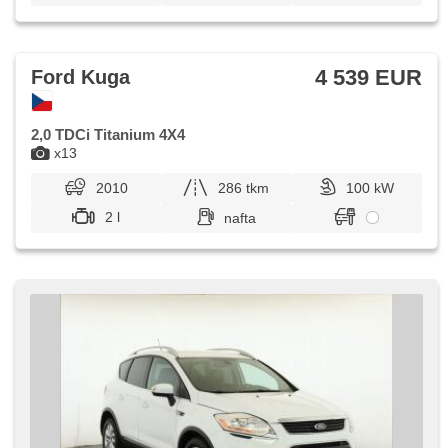
4 539 EUR
Ford Kuga
2,0 TDCi Titanium 4X4
x13
2010
286 tkm
100 kW
2 l
nafta