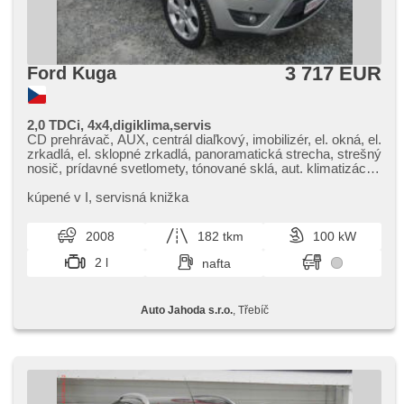
3 717 EUR
Ford Kuga
2,0 TDCi, 4x4,digiklima,servis
CD prehrávač, AUX, centrál diaľkový, imobilizér, el. okná, el.
zrkadlá, el. sklopné zrkadlá, panoramatická strecha, strešný
nosič, prídavné svetlomety, tónované sklá, aut. klimatizácia,
delené zadné sedadlá, výškovo nastaviteľné sedadlo
vodiča, poťahy koža, nastaviteľný volant, zadný stierač,
kúpené v I,​ servisná knižka
multifunkčný volant, 6x airbag, palubný počítač, vonkajší
teplomer, isofix, hliníkové kolesá, ABS, protiprešmykový
2008
182 tkm
100 kW
systém kolies (ASR), posilňovač riadenia, manuálna
prevodovka, 6 rýchlostných stupňov, pohon 4 x 4,
2 l
nafta
tempomat, parkovacie senzory predné, parkovacie senzory
zadné, spĺňa 'EURO V', senzor stieračov
Auto Jahoda s.r.o.
, Třebíč