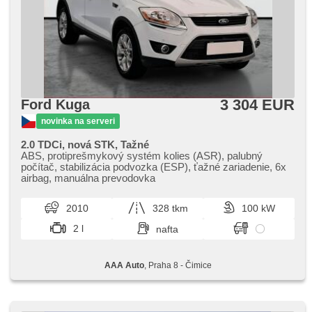
strešný nosič, ukazovateľ rýchlostného limitu (SLIF), voľba
jazdného režimu, vyhrievané sedadlá, vyhřívaná zadní
sedadla, vyhrievané zrkadlá, vyhrievané predné sklo,
vyhrievaný volant, výškovo nastaviteľné sedadlá, výškovo
nastaviteľné sedadlo vodiča, zadná lakťová opierka, zadný
stierač, zadné svetlá LED, zatmavené zadné sklá, radenie
pádlami pod volantom
3 304 EUR
Ford Kuga
novinka na serveri
2.0 TDCi, nová STK, Tažné
ABS, protiprešmykový systém kolies (ASR), palubný
počítač, stabilizácia podvozka (ESP), ťažné zariadenie, 6x
airbag, manuálna prevodovka
2010
328 tkm
100 kW
2 l
nafta
AAA Auto
, Praha 8 - Čimice