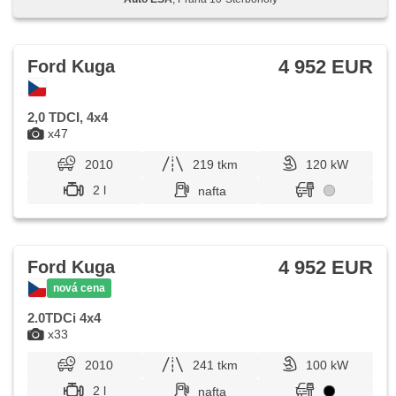
airbag
4 952 EUR
Ford Kuga
2,0 TDCI, 4x4
x47
2010
219 tkm
120 kW
2 l
nafta
4 952 EUR
Ford Kuga
nová cena
2.0TDCi 4x4
x33
2010
241 tkm
100 kW
2 l
nafta