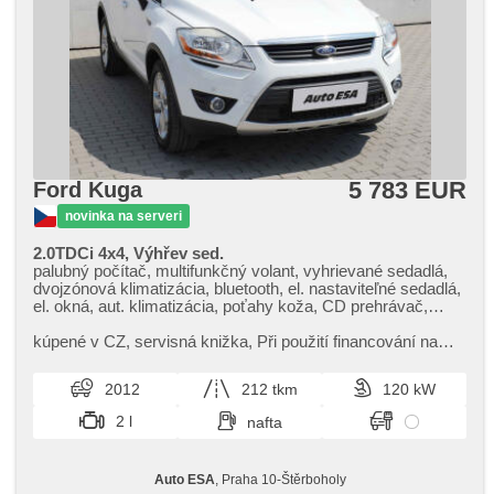
5 783 EUR
Ford Kuga
novinka na serveri
2.0TDCi 4x4, Výhřev sed.
palubný počítač, multifunkčný volant, vyhrievané sedadlá,
dvojzónová klimatizácia, bluetooth, el. nastaviteľné sedadlá,
el. okná, aut. klimatizácia, poťahy koža, CD prehrávač,
tempomat, nastaviteľný volant, bezkľúčové odomykanie,
hliníkové kolesá, manuálna prevodovka, el. zrkadlá,
kúpené v CZ,​ servisná knižka,​ Při použití financování na
vyhrievané zrkadlá, posilňovač riadenia, centrálne
leasing nebo úvěr sleva 35 000 Kč. Otevřeno denně (včetně
zamykanie, vyhrievané predné sklo, pohon 4 x 4, centrál
víkendů a svátk...
2012
212 tkm
120 kW
diaľkový, stabilizácia podvozka (ESP), hmlové svetlá,
štartovanie tlačítkom, ABS, protiprešmykový systém kolies
2 l
nafta
(ASR), isofix, deaktivácia airbagu spolujazdca, imobilizér, 6x
airbag
Auto ESA
, Praha 10-Štěrboholy