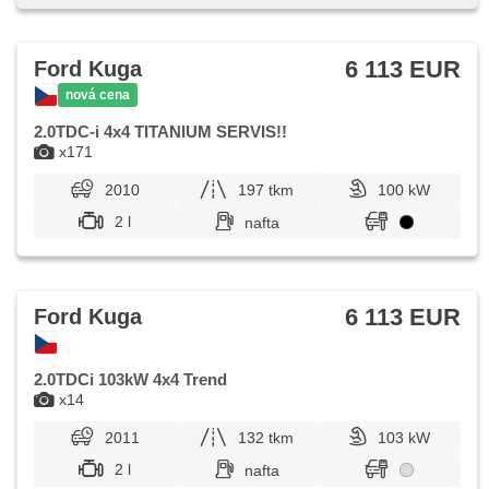
6 113 EUR
Ford Kuga
nová cena
2.0TDC-i 4x4 TITANIUM SERVIS!!
x171
2010
197 tkm
100 kW
2 l
nafta
6 113 EUR
Ford Kuga
2.0TDCi 103kW 4x4 Trend
x14
2011
132 tkm
103 kW
2 l
nafta