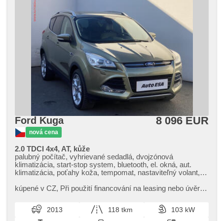
8 096 EUR
Ford Kuga
nová cena
2.0 TDCI 4x4, AT, kůže
palubný počítač, vyhrievané sedadlá, dvojzónová
klimatizácia, start-stop system, bluetooth, el. okná, aut.
klimatizácia, poťahy koža, tempomat, nastaviteľný volant,
multifunkčný volant, USB, aut. prevodovka, tónované sklá,
el. vieko zavazadlového priestora, hliníkové kolesá, el.
kúpené v CZ,​ Při použití financování na leasing nebo úvěr
zrkadlá, vyhrievané zrkadlá, posilňovač riadenia, vyhrievané
sleva 40 000 Kč. Otevřeno denně (včetně víkendů a svátků)
predné sklo, pohon 4 x 4, centrál diaľkový, hmlové svetlá,
9.00​-22.00 hod...
2013
118 tkm
103 kW
štartovanie tlačítkom, ABS, protiprešmykový systém kolies
(ASR), isofix, parkovacia kamera, deaktivácia airbagu