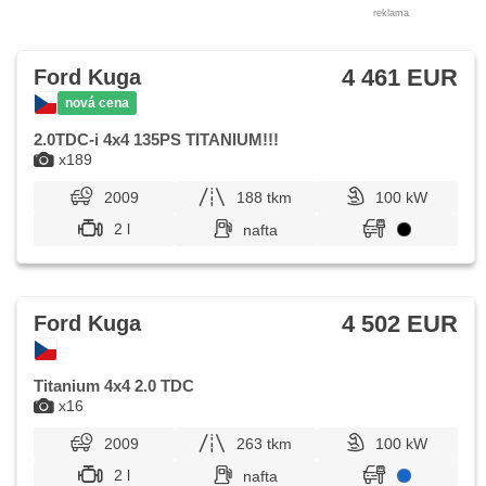
reklama
4 461 EUR
Ford Kuga
nová cena
2.0TDC-i 4x4 135PS TITANIUM!!!
x189
2009
188 tkm
100 kW
2 l
nafta
4 502 EUR
Ford Kuga
Titanium 4x4 2.0 TDC
x16
2009
263 tkm
100 kW
2 l
nafta