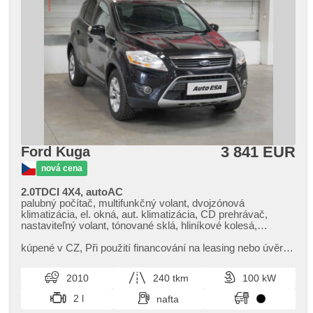
3 841 EUR
Ford Kuga
nová cena
2.0TDCI 4X4, autoAC
palubný počítač, multifunkčný volant, dvojzónová
klimatizácia, el. okná, aut. klimatizácia, CD prehrávač,
nastaviteľný volant, tónované sklá, hliníkové kolesá,
manuálna prevodovka, el. zrkadlá, posilňovač riadenia,
centrálne zamykanie, vyhrievané predné sklo, pohon 4 x 4,
kúpené v CZ,​ Při použití financování na leasing nebo úvěr
centrál diaľkový, stabilizácia podvozka (ESP), senzor
sleva 25 000 Kč. Otevřeno denně (včetně víkendů a svátků)
stieračov, hmlové svetlá, ABS, protiprešmykový systém
9.00​-22.00 hod...
2010
240 tkm
100 kW
kolies (ASR), automaticky zatmavovací zrkadlá, parkovacia
kamera, imobilizér, 4x airbag
2 l
nafta