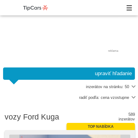
reklama
upraviť hľadanie
inzerátov na stránku:
50
radiť podľa:
cena vzostupne
589
vozy Ford Kuga
inzerátov
TOP NABÍDKA