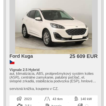
25 609 EUR
Ford Kuga
Vignale 2.5 Hybrid
aut. klimatizácia, ABS, protiprešmykový systém kolies
(ASR), centrálne zamykanie, palubný počítač, el.
sklopné zrkadlá, stabilizácia podvozka (ESP), hmlové
svetlá, vyhrievané sedadlá, head-up display, poťahy
koža, senzor stieračov, štartovanie tlačítkom, ťažné
servisná knižka,​ koupeno v CZ.
zariadenie, senzor tlaku v pneumatikách, USB, 6x
airbag, automatické parkovanie, el. nastaviteľné sedadlá,
2023
43 tkm
140 kW
vyhrievané predné sklo, vyhrievaný volant, stráženie
jazdného pruhu, posilňovač riadenia, el. okná, strešný
2.5 l