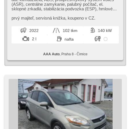
(ASR), centrálne zamykanie, palubný počítač, el.
sklopné zrkadlá, stabilizácia podvozka (ESP), hmlové
svetlá, vyhrievané sedadlá, senzor stieračov, štartovanie
tlačítkom, ťažné zariadenie, senzor tlaku v
prvý majiteľ,​ servisná knižka,​ koupeno v CZ.
pneumatikách, USB, 6x airbag, automatické parkovanie,
el. nastaviteľné sedadlá, vyhrievané predné sklo,
2022
102 tkm
140 kW
vyhrievaný volant, stráženie jazdného pruhu, parkovací
asistent, posilňovač riadenia, el. okná, strešný nosič,
2 l
nafta
autorádio, aut. prevodovka, pohon 4 x 4
AAA Auto
, Praha 8 - Čimice