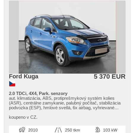
5 370 EUR
Ford Kuga
2.0 TDCi, 4X4, Park. senzory
aut. klimatizácia, ABS, protiprešmykový systém kolies
(ASR), centrálne zamykanie, palubný počítač, stabilizácia
podvozka (ESP), hmlové svetlá, 6x airbag, vyhrievané
predné sklo, parkovací asistent, posilňovač riadenia, el.
okná, strešný nosič, autorádio, manuálna prevodovka,
koupeno v CZ.
pohon 4 x 4
2010
250 tkm
103 kW