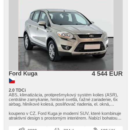
4 544 EUR
Ford Kuga
2.0 TDCi
ABS, klimatizácia, protiprešmykový systém kolies (ASR),
centrálne zamykanie, hmlové svetlá, ťažné zariadenie, 6x
airbag, hliníkové kolesá, posilňovač riadenia, el. okná,
autorádio, manuálna prevodovka
koupeno v CZ. Ford Kuga je moderní SUV,​ které kombinuje
atraktivní design s prostorným interiérem. Nabízí bohatou
výbavu a komfort...