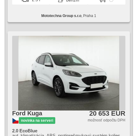
benzín
nosič, autorádio, aut. prevodovka, pohon 4 x 4
Mototechna Group s.r.o
, Praha 1
20 653 EUR
Ford Kuga
možnosť odpočtu DPH
novinka na serveri
2.0 EcoBlue
aut. klimatizácia, ABS, protiprešmykový systém kolies