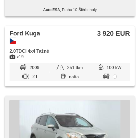
Auto ESA
, Praha 10-Štěrboholy
3 920 EUR
Ford Kuga
2,0TDCI 4x4 Tažné
x19
2009
251 tkm
100 kW
2 l
nafta