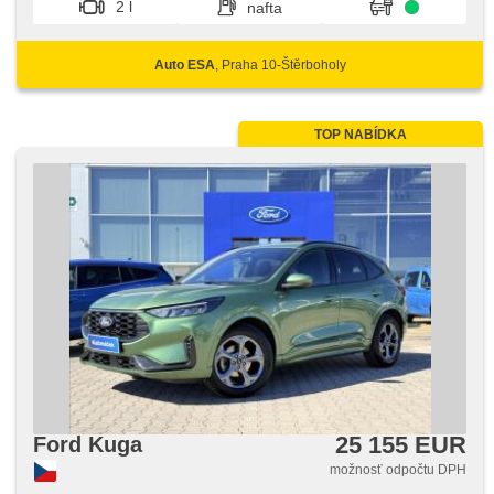
2 l
nafta
spolujazdca, imobilizér, 6x airbag
Auto ESA
, Praha 10-Štěrboholy
TOP NABÍDKA
25 155 EUR
Ford Kuga
možnosť odpočtu DPH