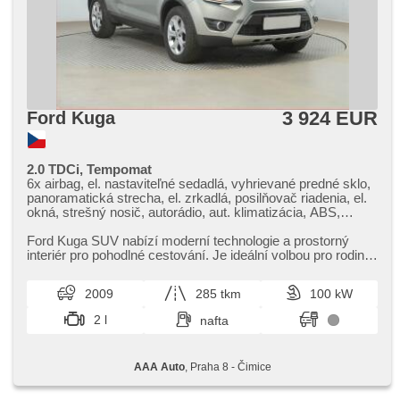
3 924 EUR
Ford Kuga
2.0 TDCi, Tempomat
6x airbag, el. nastaviteľné sedadlá, vyhrievané predné sklo,
panoramatická strecha, el. zrkadlá, posilňovač riadenia, el.
okná, strešný nosič, autorádio, aut. klimatizácia, ABS,
protiprešmykový systém kolies (ASR), centrálne
zamykanie, palubný počítač, el. sklopné zrkadlá, stabilizácia
Ford Kuga SUV nabízí moderní technologie a prostorný
podvozka (ESP), hmlové svetlá, vyhrievané sedadlá,
interiér pro pohodlné cestování. Je ideální volbou pro rodiny,​
poťahy koža, senzor stieračov, ťažné zariadenie, manuálna
které ocení be...
prevodovka
2009
285 tkm
100 kW
2 l
nafta
AAA Auto
, Praha 8 - Čimice