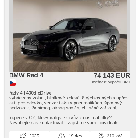
74 143 EUR
BMW Rad 4
možnosť odpočtu DPH
řady 4 | 430d xDrive
vyhrievaný volant, hliníkové kolesá, 8 rýchlostných stupňov,
aut. prevodovka, senzor tlaku v pneumatikách, športový
podvozok, 2x airbag, airbag vodiča, el. tažné zařízení,
automaticky zatmavovací zrkadlá, el. zrkadlá, el. sklopné
zrkadlá, vyhrievané trysky ostrekovačov čelného skla,
kúpené v CZ,​ Nevybrali jste si vůz z naší nabídky?
vyhrievané zrkadlá, pamäť nastavenia sedadla vodiča, el.
Neváhejte nás kontaktovat – zajistíme vám individuální
nastaviteľné sedadlá, pozdĺžny posuv sedadiel, výškovo
dovoz vozu na zakázku př...
nastaviteľné sedadlá, vyhrievané sedadlá, ambientné
2025
19 tkm
210 kW
osvetlenie interiéru, predné svetlá LED, natáčacie