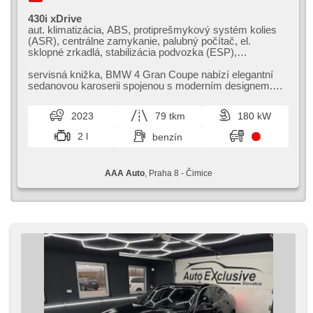
430i xDrive
aut. klimatizácia, ABS, protiprešmykový systém kolies
(ASR), centrálne zamykanie, palubný počítač, el.
sklopné zrkadlá, stabilizácia podvozka (ESP),
vyhrievané sedadlá, poťahy koža, senzor stieračov,
štartovanie tlačítkom, senzor tlaku v pneumatikách,
servisná knižka,​ BMW 4 Gran Coupe nabízí elegantní
USB, 8x airbag, alarm, automatické parkovanie, el.
sedanovou karoserii spojenou s moderním designem.
nastaviteľné sedadlá, stráženie jazdného pruhu, el.
Tento model zaujme komfortní ...
zrkadlá, posilňovač riadenia, el. okná, autorádio, aut.
2023
79 tkm
180 kW
prevodovka, pohon 4 x 4
2 l
benzín
AAA Auto
, Praha 8 - Čimice