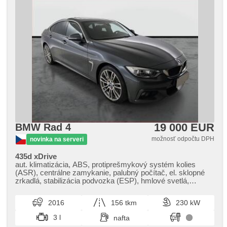
19 000 EUR
BMW Rad 4
možnosť odpočtu DPH
novinka na serveri
435d xDrive
aut. klimatizácia, ABS, protiprešmykový systém kolies
(ASR), centrálne zamykanie, palubný počítač, el. sklopné
zrkadlá, stabilizácia podvozka (ESP), hmlové svetlá,
vyhrievané sedadlá, head-up display, senzor stieračov,
štartovanie tlačítkom, senzor tlaku v pneumatikách, USB,
2016
156 tkm
230 kW
8x airbag, el. nastaviteľné sedadlá, stráženie jazdného
pruhu, posilňovač riadenia, el. okná, strešné okno,
3 l
nafta
autorádio, aut. prevodovka, pohon 4 x 4