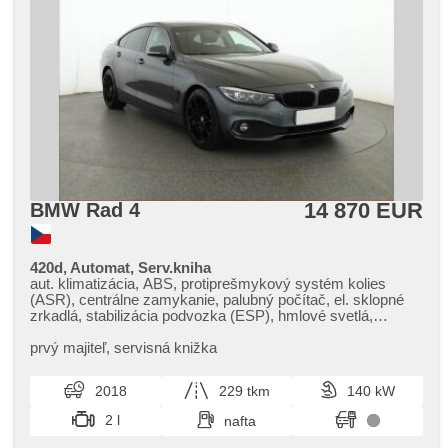
14 870 EUR
BMW Rad 4
420d, Automat, Serv.kniha
aut. klimatizácia, ABS, protiprešmykový systém kolies
(ASR), centrálne zamykanie, palubný počítač, el. sklopné
zrkadlá, stabilizácia podvozka (ESP), hmlové svetlá,
vyhrievané sedadlá, senzor stieračov, štartovanie tlačítkom,
senzor tlaku v pneumatikách, USB, regulácia tuhosti
prvý majiteľ,​ servisná knižka
podvozka, 8x airbag, parkovací asistent, posilňovač
riadenia, el. okná, autorádio, aut. prevodovka
2018
229 tkm
140 kW
2 l
nafta