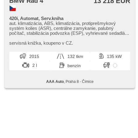
13 218 EUR
BMW Rad 4
420i, Automat, Serv.kniha
aut. klimatizácia, ABS, klimatizácia, protiprešmykový
systém kolies (ASR), centrálne zamykanie, palubný
počítač, stabilizácia podvozka (ESP), vyhrievané sedadlá,
poťahy koža, senzor stieračov, štartovanie tlačítkom,
senzor tlaku v pneumatikách, USB, 8x airbag, parkovací
servisná knižka,​ koupeno v CZ.
asistent, posilňovač riadenia, el. okná, autorádio, aut.
prevodovka
2015
132 tkm
135 kW
2 l
benzín
AAA Auto
, Praha 8 - Čimice