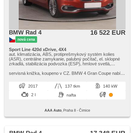
16 522 EUR
BMW Rad 4
nová cena
Sport Line 420d xDrive, 4X4
aut. klimatizácia, ABS, protiprešmykový systém kolies
(ASR), centrálne zamykanie, palubný počítač, el. sklopné
zrkadlá, stabilizácia podvozka (ESP), hmlové svetlá,
vyhrievané sedadlá, poťahy koža, senzor stieračov,
štartovanie tlačítkom, senzor tlaku v pneumatikách, USB,
servisná knižka,​ koupeno v CZ. BMW 4 Gran Coupe nabízí
8x airbag, posilňovač riadenia, el. okná, autorádio, aut.
elegantní design a moderní technologie. Tento sedan
prevodovka, pohon 4 x 4
kombinuje komfort s dyn...
2017
137 tkm
140 kW
2 l
nafta
AAA Auto
, Praha 8 - Čimice