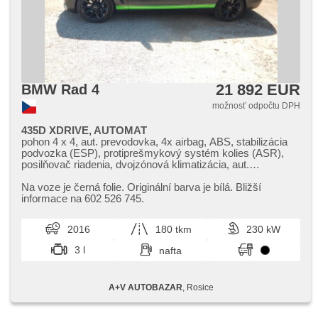
21 892 EUR
BMW Rad 4
možnosť odpočtu DPH
435D XDRIVE, AUTOMAT
pohon 4 x 4, aut. prevodovka, 4x airbag, ABS, stabilizácia
podvozka (ESP), protiprešmykový systém kolies (ASR),
posilňovač riadenia, dvojzónová klimatizácia, aut.
klimatizácia, tempomat udrž. vzdial. od vozidel vpredu, LED
adaptívne svetlomety, automatické prepínanie diaľkových
Na voze je černá folie. Originální barva je bílá. Bližší
svetiel, hliníkové kolesá, palubný počítač, digitálny
informace na 602 526 745.
prístrojový štít, satelitná navigácia, head-up display,
parkovacie senzory predné, parkovacie senzory zadné,
2016
180 tkm
230 kW
bezkľúčové odomykanie, senzor stieračov, nastaviteľný
volant, multifunkčný volant, radenie pádlami pod volantom,
3 l
nafta
hands free, bluetooth, el. predné okná, el. sklopné zrkadlá,
el. zrkadlá, automaticky zatmavovací zrkadlá, imobilizér,
alarm, centrál diaľkový, športové sedadlá, poťahy koža,
A+V AUTOBAZAR
, Rosice
isofix, kožené čalúnenie, vyhrievané sedadlá, el.
nastaviteľné sedadlá, výškovo nastaviteľné sedadlo vodiča,
pamäť nastavenia sedadla vodiča, senzor tlaku v