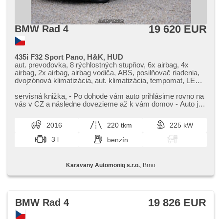
19 620 EUR
BMW Rad 4
435i F32 Sport Pano, H&K, HUD
aut. prevodovka, 8 rýchlostných stupňov, 6x airbag, 4x
airbag, 2x airbag, airbag vodiča, ABS, posilňovač riadenia,
dvojzónová klimatizácia, aut. klimatizácia, tempomat, LED
denné svietenie, palubný počítač, head-up display,
parkovacie senzory predné, parkovacie senzory zadné,
servisná knižka,​ ​- Po dohode vám auto prihlásime rovno na
parkovacia kamera, bezkľúčové startovanie, bezkľúčové
vás v CZ a následne dovezieme až k vám domov ​- Auto je
odomykanie, senzor svetiel, senzor stieračov, multifunkčný
k videniu na Slov...
volant, hands free, bluetooth, el. predné okná,
2016
220 tkm
225 kW
panoramatická strecha, el. zrkadlá, štartovanie tlačítkom,
centrál diaľkový, centrálne zamykanie, športové sedadlá,
3 l
benzín
isofix, vyhrievané sedadlá, el. nastaviteľné sedadlá, senzor
tlaku v pneumatikách, start-stop system, autorádio, digitálny
príjem rádia (DAB), vyhrievané zrkadlá, zadný pohon
Karavany Automoniq s.r.o.
, Brno
19 826 EUR
BMW Rad 4