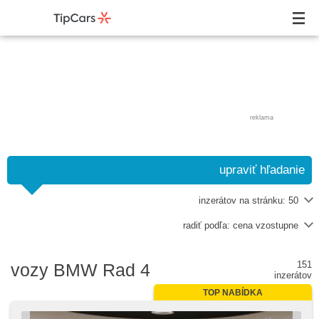
reklama
upraviť hľadanie
inzerátov na stránku:
50
radiť podľa:
cena vzostupne
151
vozy BMW Rad 4
inzerátov
TOP NABÍDKA