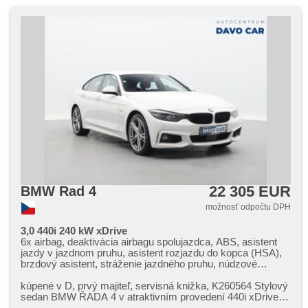
pneumatikách, predné svetlá LED, start-stop system, USB,
AUX, pamäťová karta, autorádio, digitálny príjem rádia
(DAB), vonkajší teplomer, vyhrievané zrkadlá
22 305 EUR
BMW Rad 4
možnosť odpočtu DPH
3,0 440i 240 kW xDrive
6x airbag, deaktivácia airbagu spolujazdca, ABS, asistent
jazdy v jazdnom pruhu, asistent rozjazdu do kopca (HSA),
brzdový asistent, stráženie jazdného pruhu, núdzové
brzdenie (PEBS), parkovací asistent, parkovacia kamera,
parkovacie senzory predné, parkovacie senzory zadné,
kúpené v D,​ prvý majiteľ,​ servisná knižka,​ K260564 Stylový
protiprešmykový systém kolies (ASR), senzor tlaku v
sedan BMW ŘADA 4 v atraktivním provedení 440i xDrive
pneumatikách, stabilizácia podvozka (ESP), ukazovateľ
Gran Coupé s výkon...