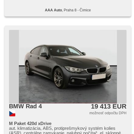
AAA Auto
, Praha 8 - Čimice
19 413 EUR
BMW Rad 4
možnosť odpočtu DPH
M Paket 420d xDrive
aut. klimatizácia, ABS, protiprešmykový systém kolies
(ASR), centrálne zamykanie, palubný počítač, el. sklopné