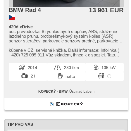
13 961 EUR
BMW Rad 4
420d xDrive
aut. prevodovka, 8 rýchlostných stupňov, ABS, stráženie
jazdného pruhu, protiprešmykový systém kolies (ASR),
senzor stieračov, parkovacie senzory predné, parkovacie
senzory zadné, Spojení chytrého telefonu, parkovacia
kamera, 6x airbag, airbag vodiča, centrálne zamykanie, aut.
kúpené v CZ,​ servisná knižka,​ Další informace: Infolinka (​
zabrždenie v kopci, bezkľúčové startovanie, bluetooth,
+420) 725 099 911 Vůz skladem,​ ihned k dispozici. Tato
dvojzónová klimatizácia, el. vieko zavazadlového priestora,
nabídka má pouze...
head-up display, HiFi systém, Hliníkové obložení interiéru,
2014
230 tkm
135 kW
klimatizácia, palubný počítač, delené zadné sedadlá, senzor
tlaku v pneumatikách, Středová loketní opěrka, USB,
2 l
nafta
vyhrievané sedadlá, pohon 4 x 4, multifunkčný volant,
automatické prepínanie diaľkových svetiel, predné svetlá
LED, senzor svetiel
KOPECKÝ - BMW
, Ústí nad Labem
TIP PRO VÁS