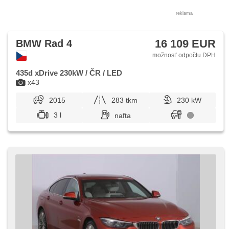
reklama
16 109 EUR
BMW Rad 4
možnosť odpočtu DPH
435d xDrive 230kW / ČR / LED
x43
2015
283 tkm
230 kW
3 l
nafta