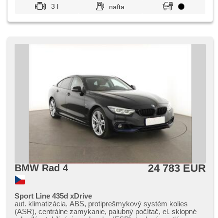
nastaviteľné sedadlá, výškovo nastaviteľné sedadlo vodiča,
3 l
nafta
xenónové svetlomety, závesné zariadenie
24 783 EUR
BMW Rad 4
Sport Line 435d xDrive
aut. klimatizácia, ABS, protiprešmykový systém kolies
(ASR), centrálne zamykanie, palubný počítač, el. sklopné