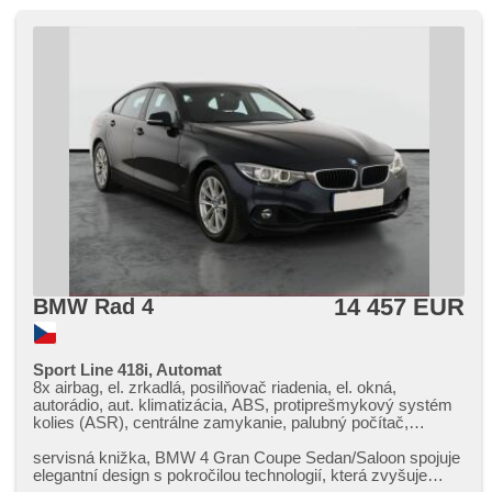
14 457 EUR
BMW Rad 4
Sport Line 418i, Automat
8x airbag, el. zrkadlá, posilňovač riadenia, el. okná,
autorádio, aut. klimatizácia, ABS, protiprešmykový systém
kolies (ASR), centrálne zamykanie, palubný počítač,
stabilizácia podvozka (ESP), hmlové svetlá, vyhrievané
sedadlá, poťahy koža, senzor stieračov, štartovanie
servisná knižka,​ BMW 4 Gran Coupe Sedan/Saloon spojuje
tlačítkom, ťažné zariadenie, senzor tlaku v pneumatikách,
elegantní design s pokročilou technologií,​ která zvyšuje