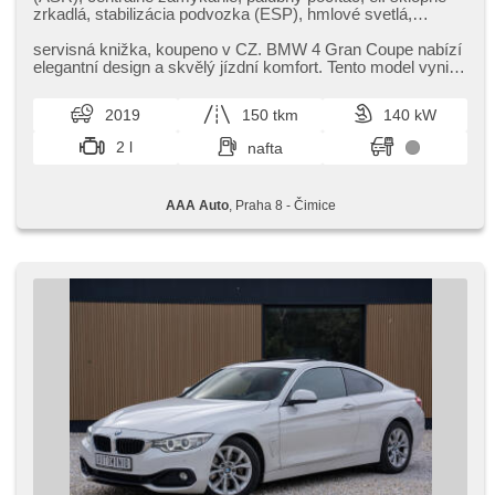
zrkadlá, stabilizácia podvozka (ESP), hmlové svetlá,
vyhrievané sedadlá, senzor stieračov, štartovanie tlačítkom,
senzor tlaku v pneumatikách, USB, 8x airbag, posilňovač
servisná knižka,​ koupeno v CZ. BMW 4 Gran Coupe nabízí
riadenia, el. okná, autorádio, aut. prevodovka, pohon 4 x 4
elegantní design a skvělý jízdní komfort. Tento model vyniká
bohatou výbavo...
2019
150 tkm
140 kW
2 l
nafta
AAA Auto
, Praha 8 - Čimice