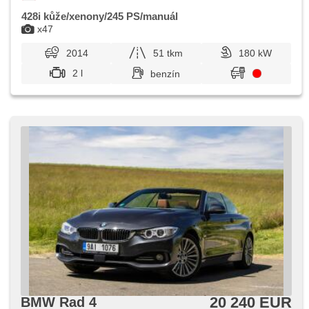
428i kůže/xenony/245 PS/manuál
x47
2014
51 tkm
180 kW
2 l
benzín
20 240 EUR
BMW Rad 4