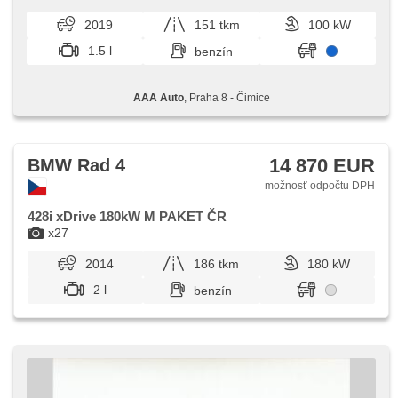
USB, aut. prevodovka
komfort a bezpečno...
2019
151 tkm
100 kW
1.5 l
benzín
AAA Auto
, Praha 8 - Čimice
14 870 EUR
BMW Rad 4
možnosť odpočtu DPH
428i xDrive 180kW M PAKET ČR
x27
2014
186 tkm
180 kW
2 l
benzín