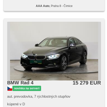
AAA Auto
, Praha 8 - Čimice
15 279 EUR
BMW Rad 4
novinka na serveri
aut. prevodovka, 7 rýchlostných stupňov
kúpené v D