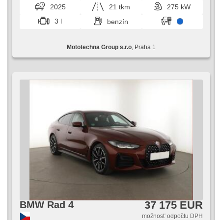
tlačítkom, športové sedadlá, senzor tlaku v
2025
21 tkm
275 kW
pneumatikách, USB, aut. prevodovka, pohon 4 x 4
3 l
benzín
Mototechna Group s.r.o
, Praha 1
37 175 EUR
BMW Rad 4
možnosť odpočtu DPH