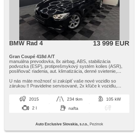
13 999 EUR
BMW Rad 4
Gran Coupé 418d A/T
manuálna prevodovka, 8x airbag, ABS, stabilizácia
podvozka (ESP), protiprešmykový systém kolies (ASR),
posilňovač riadenia, aut. klimatizácia, denné svietenie,
palubný počítač, senzor stieračov, bluetooth, el. okná,
štartovanie tlačítkom, centrálne zamykanie, vyhrievané
U nás máte možnosť si zakúpiť vaše nové vozidlo so
sedadlá, senzor tlaku v pneumatikách, hmlové svetlá, USB,
zárukou !! Pravidelne servisované,​ 2x kľúče k vozidlu,​
autorádio
Zabezpečovací systém pan...
2015
234 tkm
105 kW
2 l
nafta
Auto Exclusive Slovakia, s.r.o.
, Pezinok