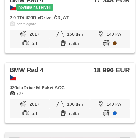
17 348 EUR
BMW Rad 4
novinka na serveri
2.0 TDi 420D xDrive, ČR, AT
bez fotografie
2017
150 tkm
140 kW
2 l
nafta
18 996 EUR
BMW Rad 4
420d xDrive M-Paket ACC
x27
2017
196 tkm
140 kW
2 l
nafta