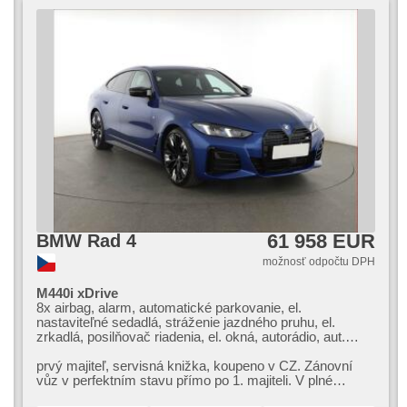
61 958 EUR
BMW Rad 4
možnosť odpočtu DPH
M440i xDrive
8x airbag, alarm, automatické parkovanie, el.
nastaviteľné sedadlá, stráženie jazdného pruhu, el.
zrkadlá, posilňovač riadenia, el. okná, autorádio, aut.
klimatizácia, ABS, protiprešmykový systém kolies
(ASR), centrálne zamykanie, palubný počítač, el.
prvý majiteľ,​ servisná knižka,​ koupeno v CZ. Zánovní
sklopné zrkadlá, stabilizácia podvozka (ESP),
vůz v perfektním stavu přímo po 1. majiteli. V plné
vyhrievané sedadlá, senzor stieračov, štartovanie
tovární záruce. Interiér ...